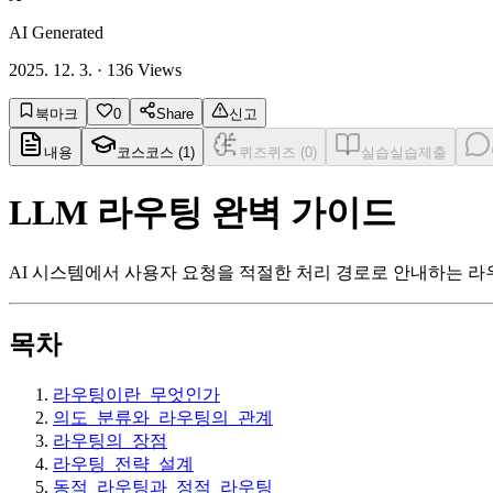
AI Generated
2025. 12. 3.
·
136
Views
북마크
0
Share
신고
내용
코스
코스 (
1
)
퀴즈
퀴즈 (
0
)
실습
실습제출
LLM 라우팅 완벽 가이드
AI 시스템에서 사용자 요청을 적절한 처리 경로로 안내하는 라
목차
라우팅이란_무엇인가
의도_분류와_라우팅의_관계
라우팅의_장점
라우팅_전략_설계
동적_라우팅과_정적_라우팅