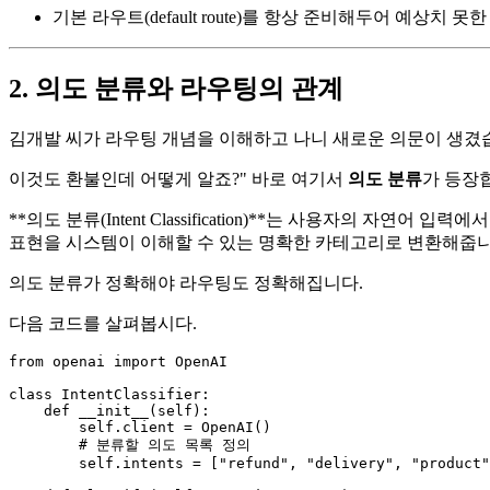
기본 라우트(default route)를 항상 준비해두어 예상치 
2. 의도 분류와 라우팅의 관계
김개발 씨가 라우팅 개념을 이해하고 나니 새로운 의문이 생겼
이것도 환불인데 어떻게 알죠?" 바로 여기서
의도 분류
가 등장
**의도 분류(Intent Classification)**는 사용자의
표현을 시스템이 이해할 수 있는 명확한 카테고리로 변환해줍니
의도 분류가 정확해야 라우팅도 정확해집니다.
다음 코드를 살펴봅시다.
from
 openai 
import
 OpenAI

class
IntentClassifier
:

def
__init__
(
self
):

self
.client = OpenAI()

# 분류할 의도 목록 정의
self
.intents = [
"refund"
, 
"delivery"
, 
"product"