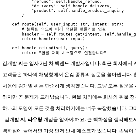
"refund"
: 
self
.handle_refund,

"delivery"
: 
self
.handle_delivery,

"product"
: 
self
.handle_product_inquiry

        }

def
route
(
self, user_input: 
str
, intent: 
str
):

# 분류된 의도에 따라 적절한 핸들러로 연결
        handler = 
self
.routes.get(intent, 
self
.handle_g
return
 handler(user_input)

def
handle_refund
(
self, query
):

return
"환불 처리 시스템으로 연결합니다"
김개발 씨는 입사 2년 차 백엔드 개발자입니다. 최근 회사에서 
고객들은 하나의 채팅창에서 온갖 종류의 질문을 쏟아냅니다. 환
처음에 김개발 씨는 단순하게 생각했습니다. 그냥 모든 질문을 
하지만 곧 문제가 드러났습니다. 환불 처리에는 회사의 환불 
하나의 모델이 모든 것을 처리하기에는 너무 복잡했습니다. 그
"김개발 씨,
라우팅
개념을 알아야 해요. 큰 백화점을 생각해보세
백화점에 들어서면 가장 먼저 안내 데스크가 있습니다. 손님이 