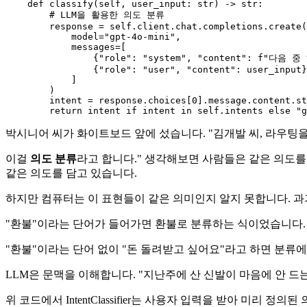
def
classify
(
self, user_input: 
str
) -> 
str
:

# LLM을 활용한 의도 분류
        response = 
self
.client.chat.completions.create(

            model=
"gpt-4o-mini"
,

            messages=[

                {
"role"
: 
"system"
, 
"content"
: 
f"다음 중
                {
"role"
: 
"user"
, 
"content"
: user_input}

            ]

        )

        intent = response.choices[
0
].message.content.st
return
 intent 
if
 intent 
in
self
.intents 
else
"g
박시니어 씨가 화이트보드 앞에 섰습니다. "김개발 씨, 라우팅을
이걸
의도 분류
라고 합니다." 생각해보면 사람들은 같은 의도를 
같은 의도를 담고 있습니다.
하지만 컴퓨터는 이 표현들이 같은 의미인지 알지 못합니다. 
"환불"이라는 단어가 들어가면 환불로 분류하는 식이었습니다.
"환불"이라는 단어 없이 "돈 돌려받고 싶어요"라고 하면 분류
LLM은 문맥을 이해합니다. "지난주에 산 신발이 마음에 안 
위 코드에서 IntentClassifier는 사용자 입력을 받아 미