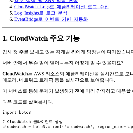
경보_생성_및_SNS_알림_연동
CloudWatch_Logs로_애플리케이션_로그_수집
Log_Insights로_로그_분석
EventBridge로_이벤트_기반_자동화
1. CloudWatch 주요 기능
입사 첫 주를 보내고 있는 김개발 씨에게 팀장님이 다가왔습니다
서버 안에서 무슨 일이 일어나는지 어떻게 알 수 있을까요?
CloudWatch
는 AWS 리소스와 애플리케이션을 실시간으로 모니터링
메모리, 네트워크 트래픽 등을 실시간으로 보여줍니다.
이 서비스를 통해 문제가 발생하기 전에 미리 감지하고 대응할 
다음 코드를 살펴봅시다.
import
 boto3

# CloudWatch 클라이언트 생성
cloudwatch = boto3.client(
'cloudwatch'
, region_name=
'ap