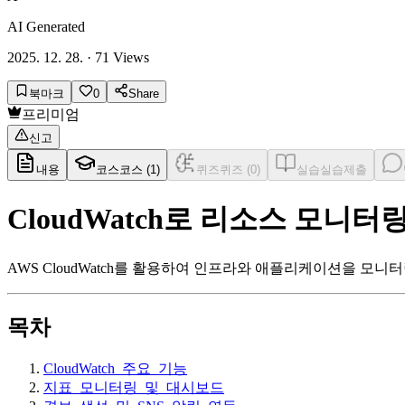
AI Generated
2025. 12. 28.
·
71
Views
북마크
0
Share
프리미엄
신고
내용
코스
코스 (
1
)
퀴즈
퀴즈 (
0
)
실습
실습제출
CloudWatch로 리소스 모니
AWS CloudWatch를 활용하여 인프라와 애플리케이션을 모
목차
CloudWatch_주요_기능
지표_모니터링_및_대시보드