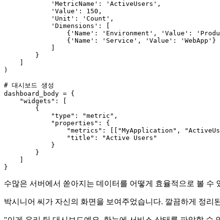
'MetricName'
: 
'ActiveUsers'
,

'Value'
: 
150
,

'Unit'
: 
'Count'
,

'Dimensions'
: [

                {
'Name'
: 
'Environment'
, 
'Value'
: 
'Produ
                {
'Name'
: 
'Service'
, 
'Value'
: 
'WebApp'
}

            ]

        }

    ]

)

# 대시보드 생성
dashboard_body = {

"widgets"
: [

        {

"type"
: 
"metric"
,

"properties"
: {

"metrics"
: [[
"MyApplication"
, 
"ActiveUs
"title"
: 
"Active Users"
            }

        }

    ]

수많은 서버에서 쏟아지는 데이터를 어떻게 효율적으로 볼 수 
박시니어 씨가 자신의 화면을 보여주었습니다. 깔끔하게 정리된
"이게 우리 팀 대시보드예요. 한눈에 서비스 상태를 파악할 수 있죠."