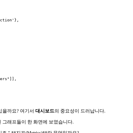
ction'
},

ers"
]],

있을까요? 여기서
대시보드
의 중요성이 드러납니다.
 그래프들이 한 화면에 보였습니다.
 **지표(Metrics)**란 무엇일까요?