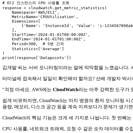
# EC2 인스턴스의 CPU 사용률 조회
response = cloudwatch.get_metric_statistics(

    Namespace=
'AWS/EC2'
,

    MetricName=
'CPUUtilization'
,

    Dimensions=[

        {
'Name'
: 
'InstanceId'
, 
'Value'
: 
'i-1234567890ab
    ],

    StartTime=
'2024-01-01T00:00:00Z'
,

    EndTime=
'2024-01-01T01:00:00Z'
,

    Period=
300
,  
# 5분 간격
    Statistics=[
'Average'
]

print
(response[
'Datapoints'
김개발 씨는 서버 모니터링이라는 말에 막막함을 느꼈습니다. 서
터미널에 접속해서 일일이 확인해야 할까요? 선배 개발자 박시
"걱정 마세요. AWS에는
CloudWatch
라는 아주 강력한 도구가 있
쉽게 비유하자면, CloudWatch는 마치 병원의 환자 모니터링 
용량, 메모리, 디스크 공간 등을 계속 지켜보다가 문제가 생기면
CloudWatch의 핵심 기능은 크게 세 가지로 나뉩니다. 첫 번째는 **
CPU 사용률, 네트워크 트래픽, 요청 수 같은 숫자 데이터를 