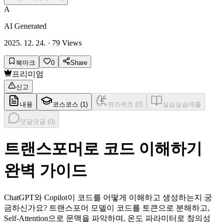
A
AI Generated
2025. 12. 24.
·
79
Views
북마크
0
Share
프리미엄
신고
내용
코스
코스 (
1
)
퀴즈
퀴즈 (
0
)
실습
실습제출
댓글
댓글 (
0
)
트랜스포머로 코드 이해하기
완벽 가이드
ChatGPT와 Copilot이 코드를 어떻게 이해하고 생성하는지 궁
금하신가요? 트랜스포머 모델이 코드를 토큰으로 분해하고,
Self-Attention으로 문맥을 파악하며, 온도 파라미터로 창의성