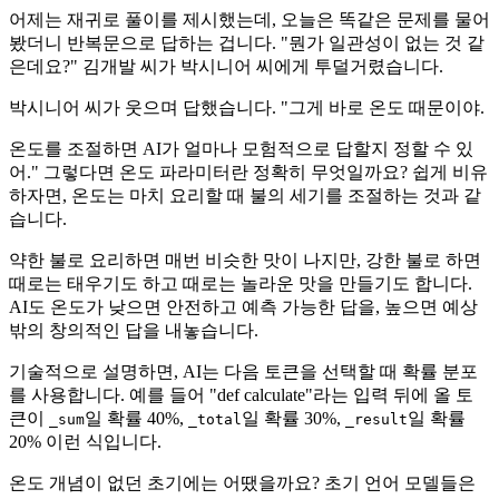
어제는 재귀로 풀이를 제시했는데, 오늘은 똑같은 문제를 물어
봤더니 반복문으로 답하는 겁니다. "뭔가 일관성이 없는 것 같
은데요?" 김개발 씨가 박시니어 씨에게 투덜거렸습니다.
박시니어 씨가 웃으며 답했습니다. "그게 바로 온도 때문이야.
온도를 조절하면 AI가 얼마나 모험적으로 답할지 정할 수 있
어." 그렇다면 온도 파라미터란 정확히 무엇일까요? 쉽게 비유
하자면, 온도는 마치 요리할 때 불의 세기를 조절하는 것과 같
습니다.
약한 불로 요리하면 매번 비슷한 맛이 나지만, 강한 불로 하면
때로는 태우기도 하고 때로는 놀라운 맛을 만들기도 합니다.
AI도 온도가 낮으면 안전하고 예측 가능한 답을, 높으면 예상
밖의 창의적인 답을 내놓습니다.
기술적으로 설명하면, AI는 다음 토큰을 선택할 때 확률 분포
를 사용합니다. 예를 들어 "def calculate"라는 입력 뒤에 올 토
큰이
일 확률 40%,
일 확률 30%,
일 확률
_sum
_total
_result
20% 이런 식입니다.
온도 개념이 없던 초기에는 어땠을까요? 초기 언어 모델들은