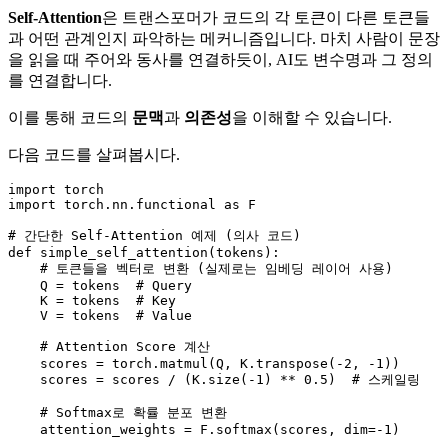
Self-Attention
은 트랜스포머가 코드의 각 토큰이 다른 토큰들
과 어떤 관계인지 파악하는 메커니즘입니다. 마치 사람이 문장
을 읽을 때 주어와 동사를 연결하듯이, AI도 변수명과 그 정의
를 연결합니다.
이를 통해 코드의
문맥
과
의존성
을 이해할 수 있습니다.
다음 코드를 살펴봅시다.
import
import
 torch.nn.functional 
as
 F

# 간단한 Self-Attention 예제 (의사 코드)
def
simple_self_attention
(
tokens
):

# 토큰들을 벡터로 변환 (실제로는 임베딩 레이어 사용)
    Q = tokens  
# Query
    K = tokens  
# Key
    V = tokens  
# Value
# Attention Score 계산
    scores = torch.matmul(Q, K.transpose(-
2
, -
1
))

    scores = scores / (K.size(-
1
) ** 
0.5
)  
# 스케일링
# Softmax로 확률 분포 변환
    attention_weights = F.softmax(scores, dim=-
1
)
