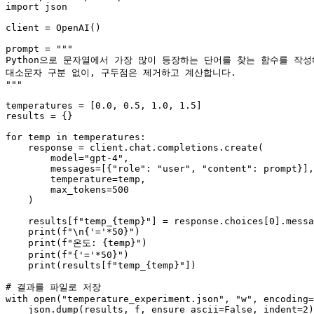
import
 json

client = OpenAI()

prompt = 
"""

Python으로 문자열에서 가장 많이 등장하는 단어를 찾는 함수를 작성
대소문자 구분 없이, 구두점은 제거하고 계산합니다.

"""
temperatures = [
0.0
, 
0.5
, 
1.0
, 
1.5
]

results = {}

for
 temp 
in
 temperatures:

    response = client.chat.completions.create(

        model=
"gpt-4"
,

        messages=[{
"role"
: 
"user"
, 
"content"
: prompt}],

        temperature=temp,

        max_tokens=
500
    )

    results[
f"temp_
{temp}
"
] = response.choices[
0
].messa
print
(
f"\n
{
'='
*
50
}
"
)

print
(
f"온도: 
{temp}
"
)

print
(
f"
{
'='
*
50
}
"
)

print
(results[
f"temp_
{temp}
"
])

# 결과를 파일로 저장
with
open
(
"temperature_experiment.json"
, 
"w"
, encoding=
    json.dump(results, f, ensure_ascii=
False
, indent=
2