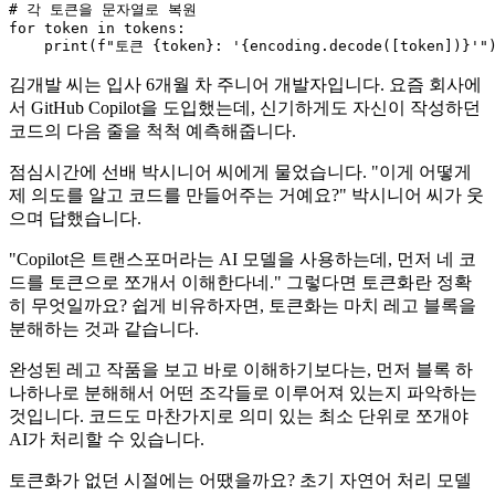
# 각 토큰을 문자열로 복원
for
 token 
in
 tokens:

print
(
f"토큰 
{token}
: '
{encoding.decode([token])}
'"
김개발 씨는 입사 6개월 차 주니어 개발자입니다. 요즘 회사에
서 GitHub Copilot을 도입했는데, 신기하게도 자신이 작성하던
코드의 다음 줄을 척척 예측해줍니다.
점심시간에 선배 박시니어 씨에게 물었습니다. "이게 어떻게
제 의도를 알고 코드를 만들어주는 거예요?" 박시니어 씨가 웃
으며 답했습니다.
"Copilot은 트랜스포머라는 AI 모델을 사용하는데, 먼저 네 코
드를 토큰으로 쪼개서 이해한다네." 그렇다면 토큰화란 정확
히 무엇일까요? 쉽게 비유하자면, 토큰화는 마치 레고 블록을
분해하는 것과 같습니다.
완성된 레고 작품을 보고 바로 이해하기보다는, 먼저 블록 하
나하나로 분해해서 어떤 조각들로 이루어져 있는지 파악하는
것입니다. 코드도 마찬가지로 의미 있는 최소 단위로 쪼개야
AI가 처리할 수 있습니다.
토큰화가 없던 시절에는 어땠을까요? 초기 자연어 처리 모델