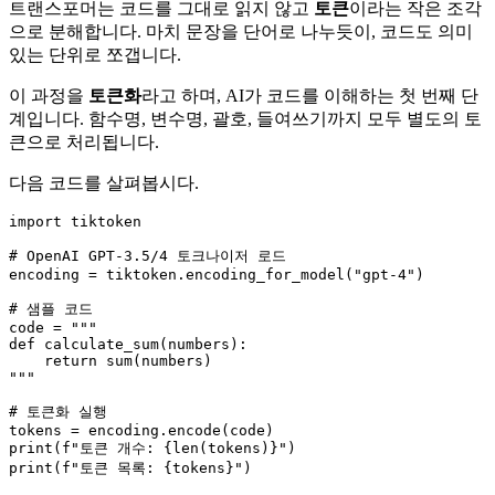
트랜스포머는 코드를 그대로 읽지 않고
토큰
이라는 작은 조각
으로 분해합니다. 마치 문장을 단어로 나누듯이, 코드도 의미
있는 단위로 쪼갭니다.
이 과정을
토큰화
라고 하며, AI가 코드를 이해하는 첫 번째 단
계입니다. 함수명, 변수명, 괄호, 들여쓰기까지 모두 별도의 토
큰으로 처리됩니다.
다음 코드를 살펴봅시다.
import
 tiktoken

# OpenAI GPT-3.5/4 토크나이저 로드
encoding = tiktoken.encoding_for_model(
"gpt-4"
)

# 샘플 코드
code = 
"""

def calculate_sum(numbers):

    return sum(numbers)

"""
# 토큰화 실행
print
(
f"토큰 개수: 
{
len
(tokens)}
"
print
(
f"토큰 목록: 
{tokens}
"
)
