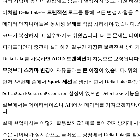
여러 사람이 동시에 편집해도 충돌이 발생하지 않고, 이전 버전
이처럼 Delta Lake도
트랜잭션 로그
를 통해 모든 변경 사항을 추적
데이터 엔지니어들은
동시성 문제
를 직접 처리해야 했습니다.
코드가 복잡해지고, 실수하기도 쉬웠습니다. 더 큰 문제는
데이
파이프라인이 중간에 실패하면 일부만 저장된 불완전한 상태가 
Delta Lake를 사용하면
ACID 트랜잭션
이 자동으로 보장됩니다
무엇보다
스키마 변경
이 자유롭다는 큰 이점이 있습니다. 위의
먼저 2-5번째 줄에서
Spark 세션
을 생성하면서 Delta Lake
설정이 없으면 Delta Lake 기
DeltaSparkSessionExtension
실무에서는 데이터베이스나 API에서 데이터를 가져오겠지만, 
다.
실제 현업에서는 어떻게 활용할까요? 예를 들어 전자상거래 
주문 데이터가 실시간으로 들어오는 상황에서 Delta Lake를 