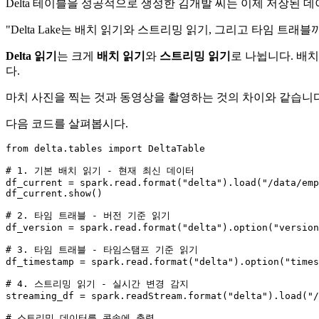
Delta 테이블을 성공적으로 생성한 김개발 씨는 이제 저장된 데
"Delta Lake는 배치 읽기와 스트리밍 읽기, 그리고 타임 트래
Delta 읽기
는 크게
배치 읽기
와
스트리밍 읽기
로 나뉩니다. 배
다.
마치 사진을 찍는 것과 동영상을 촬영하는 것의 차이와 같습니다
다음 코드를 살펴봅시다.
from
 delta.tables 
import
 DeltaTable

# 1. 기본 배치 읽기 - 현재 최신 데이터
df_current = spark.read.
format
(
"delta"
).load(
"/data/emp
df_current.show()

# 2. 타임 트래블 - 버전 기준 읽기
df_version = spark.read.
format
(
"delta"
).option(
"version
# 3. 타임 트래블 - 타임스탬프 기준 읽기
df_timestamp = spark.read.
format
(
"delta"
).option(
"times
# 4. 스트리밍 읽기 - 실시간 변경 감지
streaming_df = spark.readStream.
format
(
"delta"
).load(
"/
# 스트리밍 데이터를 콘솔에 출력