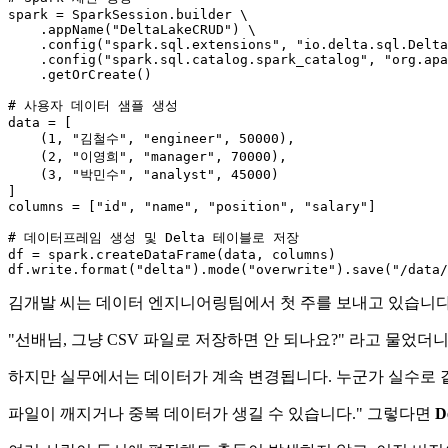
spark = SparkSession.builder \

    .appName(
"DeltaLakeCRUD"
) \

    .config(
"spark.sql.extensions"
, 
"io.delta.sql.Delta
    .config(
"spark.sql.catalog.spark_catalog"
, 
"org.ap
    .getOrCreate()

# 사용자 데이터 샘플 생성
data = [

    (
1
, 
"김철수"
, 
"engineer"
, 
50000
),

    (
2
, 
"이영희"
, 
"manager"
, 
70000
),

    (
3
, 
"박민수"
, 
"analyst"
, 
45000
)

]

columns = [
"id"
, 
"name"
, 
"position"
, 
"salary"
]

# 데이터프레임 생성 및 Delta 테이블로 저장
df = spark.createDataFrame(data, columns)

df.write.
format
(
"delta"
).mode(
"overwrite"
).save(
"/data/
김개발 씨는 데이터 엔지니어링팀에서 첫 주를 보내고 있습니다. 
"선배님, 그냥 CSV 파일로 저장하면 안 되나요?" 라고 물었더니
하지만 실무에서는 데이터가 계속 변경됩니다. 누군가 실수로 같
파일이 깨지거나 중복 데이터가 생길 수 있습니다." 그렇다면
D