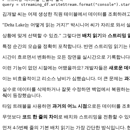
query = streaming_df.writeStream.
format
(
"console"
김개발 씨는 어제 생성한 직원 테이블에서 데이터를 조회하려고
"Delta Lake는 어떻게 읽는 거지?" 박시니어 씨가 자리로 와서
상황에 맞게 선택할 수 있죠." 그렇다면
배치 읽기
와
스트리밍 
특정 순간의 모습을 정확히 포착합니다. 반면 스트리밍 읽기는
시간이 흐르면서 변화하는 모든 장면을 실시간으로 기록합니다
이런 기능이 없던 시절에는 어땠을까요? 개발자들은
새로운 데
이는 비효율적이고 리소스 낭비가 심했습니다. 더 큰 문제는
과
실수로 데이터를 삭제하거나 잘못 수정하면 백업에서 복원하는 수밖
식
이 등장했습니다.
타임 트래블을 사용하면
과거의 어느 시점
으로든 데이터를 조회
무엇보다
코드 한 줄의 차이
로 배치와 스트리밍을 전환할 수 있
먼저 4-5번째 줄의 기본 배치 읽기는 가장 간단한 방식입니다.