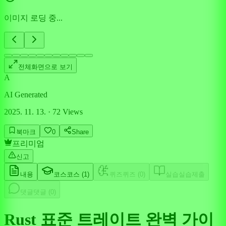
이미지 로딩 중...
전체화면으로 보기
A
AI Generated
2025. 11. 13.
·
72
Views
북마크
0
Share
프리미엄
신고
내용
코스
코스 (
1
)
퀴즈
퀴즈 (
0
)
실습
실습제출
댓글
댓글 (
0
)
Rust 표준 트레이트 완벽 가이