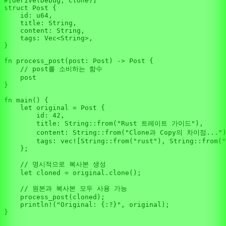
#[derive(Debug, Clone)]
struct
Post
 {

    id: 
u64
,

    title: 
String
,

    content: 
String
,

    tags: 
Vec
<
String
>,

}

fn
process_post
(post: Post) 
->
 Post {

// post를 소비하는 함수
    post

}

fn
main
() {

let
original
 = Post {

        id: 
42
,

        title: 
String
::
from
(
"Rust 트레이트 가이드"
),

        content: 
String
::
from
(
"Clone과 Copy의 차이점..."
)
        tags: 
vec!
[
String
::
from
(
"rust"
), 
String
::
from
(
"
    };

// 명시적으로 복사본 생성
let
cloned
 = original.
clone
();

// 원본과 복사본 모두 사용 가능
process_post
(cloned);

println!
(
"Original: {:?}"
, original);
