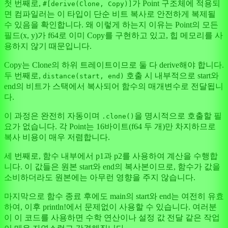
첫 번째로,
가 Point 구조체에 적용되
#[derive(Clone, Copy)]
면 컴파일러는 이 타입이 단순 비트 복사로 안전하게 복제될
수 있음을 확인합니다. 왜 이렇게 하는지 이유는 Point의 모든
필드(x, y)가 f64로 이미 Copy를 구현하고 있고, 힙 메모리를 사
용하지 않기 때문입니다.
Copy는 Clone의 하위 트레이트이므로 둘 다 derive해야 합니다.
두 번째로,
호출 시 내부적으로 start와
distance(start, end)
end의 비트가 스택에서 복사되어 함수의 매개변수로 전달됩니
다.
이 과정은 완전히 자동이며
을 명시적으로 호출할 필
.clone()
요가 없습니다. 각 Point는 16바이트(f64 두 개)만 차지하므로
복사 비용이 매우 저렴합니다.
세 번째로, 함수 내부에서 p1과 p2를 사용하여 계산을 수행합
니다. 이 값들은 원본 start와 end의 복사본이므로, 함수가 값을
소비하더라도 원본에는 아무런 영향을 주지 않습니다.
마지막으로 함수 종료 후에도 main의 start와 end는 여전히 유효
하여, 이후 println!에서 문제없이 사용할 수 있습니다. 여러분
이 이 코드를 사용하면 수학 연산이나 설정 값 전달 같은 작업