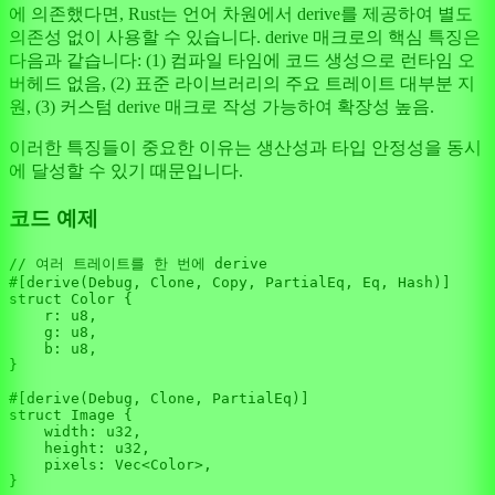
에 의존했다면, Rust는 언어 차원에서 derive를 제공하여 별도
의존성 없이 사용할 수 있습니다. derive 매크로의 핵심 특징은
다음과 같습니다: (1) 컴파일 타임에 코드 생성으로 런타임 오
버헤드 없음, (2) 표준 라이브러리의 주요 트레이트 대부분 지
원, (3) 커스텀 derive 매크로 작성 가능하여 확장성 높음.
이러한 특징들이 중요한 이유는 생산성과 타입 안정성을 동시
에 달성할 수 있기 때문입니다.
코드 예제
// 여러 트레이트를 한 번에 derive
#[derive(Debug, Clone, Copy, PartialEq, Eq, Hash)]
struct
Color
 {

    r: 
u8
,

    g: 
u8
,

    b: 
u8
,

}

#[derive(Debug, Clone, PartialEq)]
struct
Image
 {

    width: 
u32
,

    height: 
u32
,

    pixels: 
Vec
<Color>,

}
