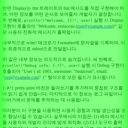
반면 Display는 fmt 트레이트의 fmt 메서드를 직접 구현해야 하
며, 어떤 정보를 어떤 순서로 보여줄지 개발자가 결정합니다.
두 번째로,
실행 시 Display
println!("Welcome, {}!", user)
구현이 호출되어 "Welcome, rustacean (
rust@example.com
)!" 같
은 사용자 친화적 메시지가 출력됩니다.
내부적으로 write! 매크로가 Formatter에 문자열을 기록하며, 이
는 최종적으로 stdout으로 전달됩니다.
ID 같은 내부 정보는 의도적으로 숨겨집니다. 세 번째로,
실행 시 Debug 구현이
println!("Debug info: {:?}", user)
호출되어 "User { id: 1001, username: "rustacean", email:
"
rust@example.com
" }" 형식으로 모든 필드가 표시됩니다.
pretty-print 버전은 들여쓰기를 추가하여 중첩된 구조를
{:#?}
더 읽기 쉽게 만듭니다. 마지막으로 이 정보는 로그 파일이나
디버거에서 문제를 추적하는 데 사용됩니다.
여러분이 이 구분을 사용하면 사용자 경험과 개발 생산성을 모
두 향상시킬 수 있습니다. 실무에서의 이점은: (1) 에러 메시지
를 사용자와 개발자 각각에 맞게 최적화, (2) CLI 도구의 출력