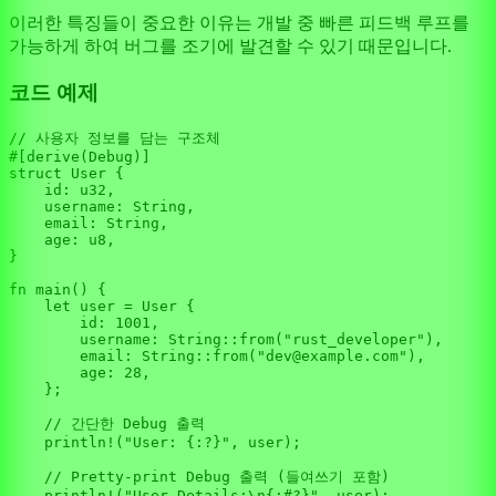
이러한 특징들이 중요한 이유는 개발 중 빠른 피드백 루프를
가능하게 하여 버그를 조기에 발견할 수 있기 때문입니다.
코드 예제
// 사용자 정보를 담는 구조체
#[derive(Debug)]
struct
User
 {

    id: 
u32
,

    username: 
String
,

    email: 
String
,

    age: 
u8
,

}

fn
main
() {

let
user
 = User {

        id: 
1001
,

        username: 
String
::
from
(
"rust_developer"
),

        email: 
String
::
from
(
"dev@example.com"
),

        age: 
28
,

    };

// 간단한 Debug 출력
println!
(
"User: {:?}"
, user);

// Pretty-print Debug 출력 (들여쓰기 포함)
println!
(
"User Details:\n{:#?}"
, user);
