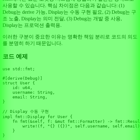
사용할 수 있습니다. 핵심 차이점은 다음과 같습니다: (1)
Debug는 derive 가능, Display는 수동 구현 필요, (2) Debug는 구
조 노출, Display는 의미 전달, (3) Debug는 개발 중 사용,
Display는 프로덕션 출력용.
이러한 구분이 중요한 이유는 명확한 책임 분리로 코드의 의도
를 분명히 하기 때문입니다.
코드 예제
use
 std::fmt;

#[derive(Debug)]
struct
User
 {

    id: 
u64
,

    username: 
String
,

    email: 
String
,

}

// Display 수동 구현
impl
fmt
::Display 
for
User
 {

fn
fmt
(&
self
, f: &
mut
 fmt::Formatter) 
->
 fmt::
Resul
write!
(f, 
"{} ({})"
, 
self
.username, 
self
.email)

    }

}
