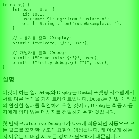
fn
main
() {

let
user
 = User {

        id: 
1001
,

        username: 
String
::
from
(
"rustacean"
),

        email: 
String
::
from
(
"rust@example.com"
),

    };

// 사용자용 출력 (Display)
println!
(
"Welcome, {}!"
, user);

// 개발자용 출력 (Debug)
println!
(
"Debug info: {:?}"
, user);

println!
(
"Pretty debug:\n{:#?}"
, user);

설명
이것이 하는 일: Debug와 Display는 Rust의 포맷팅 시스템에서
서로 다른 목적을 가진 트레이트입니다. Debug는 개발 중 타입
의 완전한 상태를 확인하기 위한 것이고, Display는 최종 사용
자에게 의미 있는 메시지를 전달하기 위한 것입니다.
첫 번째로,
가 User에 적용되면 자동으로 모
#[derive(Debug)]
든 필드를 포함한 구조적 표현이 생성됩니다. 왜 이렇게 하는
지 이유는 디버깅 시 모든 정보가 필요하기 때문입니다.