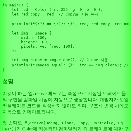
fn
main
() {

let
red
 = Color { r: 
255
, g: 
0
, b: 
0
 };

let
red_copy
 = red; 
// Copy로 자동 복사
println!
(
"{:?} == {:?}: {}"
, red, red_copy, red == 
let
img
 = Image {

        width: 
100
,

        height: 
100
,

        pixels: 
vec!
[red; 
100
],

    };

let
img_clone
 = img.
clone
(); 
// Clone 사용
println!
(
"Images equal: {}"
, img == img_clone); 
//
설명
이것이 하는 일: derive 매크로는 속성으로 지정된 트레이트들
의 구현을 컴파일 시점에 자동으로 생성합니다. 개발자가 보일
러플레이트 코드를 작성하지 않아도 되며, 구조체 변경 시에도
자동으로 업데이트됩니다.
첫 번째로,
#[derive(Debug, Clone, Copy, PartialEq, Eq,
가 Color에 적용되면 컴파일러가 각 트레이트에 대한 구
Hash)]