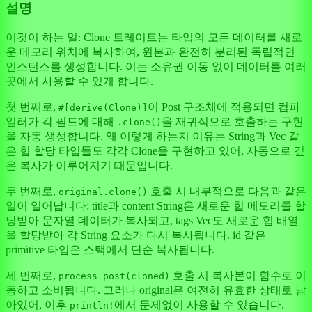
설명
이것이 하는 일: Clone 트레이트는 타입의 모든 데이터를 새로
운 메모리 위치에 복사하여, 원본과 완전히 분리된 독립적인
인스턴스를 생성합니다. 이는 소유권 이동 없이 데이터를 여러
곳에서 사용할 수 있게 합니다.
첫 번째로,
이 Post 구조체에 적용되면 컴파
#[derive(Clone)]
일러가 각 필드에 대해
을 재귀적으로 호출하는 구현
.clone()
을 자동 생성합니다. 왜 이렇게 하는지 이유는 String과 Vec 같
은 힙 할당 타입들도 각각 Clone을 구현하고 있어, 자동으로 깊
은 복사가 이루어지기 때문입니다.
두 번째로,
호출 시 내부적으로 다음과 같은
original.clone()
일이 일어납니다: title과 content String은 새로운 힙 메모리를 할
당받아 문자열 데이터가 복사되고, tags Vec도 새로운 힙 배열
을 할당받아 각 String 요소가 다시 복사됩니다. id 같은
primitive 타입은 스택에서 단순 복사됩니다.
세 번째로,
호출 시 복사본이 함수로 이
process_post(cloned)
동하고 소비됩니다. 그러나 original은 여전히 유효한 상태로 남
아있어, 이후
에서 문제없이 사용할 수 있습니다.
println!