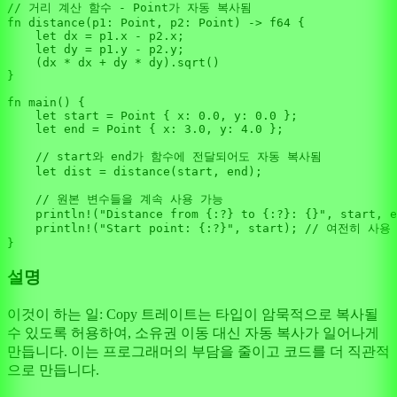
// 거리 계산 함수 - Point가 자동 복사됨
fn
distance
(p1: Point, p2: Point) 
->
f64
 {

let
dx
 = p1.x - p2.x;

let
dy
 = p1.y - p2.y;

    (dx * dx + dy * dy).
sqrt
()

}

fn
main
() {

let
start
 = Point { x: 
0.0
, y: 
0.0
 };

let
end
 = Point { x: 
3.0
, y: 
4.0
 };

// start와 end가 함수에 전달되어도 자동 복사됨
let
dist
 = 
distance
(start, end);

// 원본 변수들을 계속 사용 가능
println!
(
"Distance from {:?} to {:?}: {}"
, start, e
println!
(
"Start point: {:?}"
, start); 
// 여전히 사용
설명
이것이 하는 일: Copy 트레이트는 타입이 암묵적으로 복사될
수 있도록 허용하여, 소유권 이동 대신 자동 복사가 일어나게
만듭니다. 이는 프로그래머의 부담을 줄이고 코드를 더 직관적
으로 만듭니다.