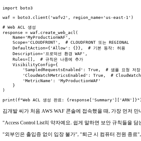
import
 boto3

waf = boto3.client(
'wafv2'
, region_name=
'us-east-1'
)

# Web ACL 생성
response = waf.create_web_acl(

    Name=
'MyProductionWAF'
,

    Scope=
'CLOUDFRONT'
,  
# CLOUDFRONT 또는 REGIONAL
    DefaultAction={
'Allow'
: {}},  
# 기본 동작: 허용
    Description=
'프로덕션 환경 WAF'
,

    Rules=[],  
# 규칙은 나중에 추가
    VisibilityConfig={

'SampledRequestsEnabled'
: 
True
,  
# 샘플 요청 저장
'CloudWatchMetricsEnabled'
: 
True
,  
# CloudWat
'MetricName'
: 
'MyProductionWAF'
    }

)

print
(
f"Web ACL 생성 완료: 
{response[
'Summary'
][
'ARN'
]}
"
김개발 씨가 처음 AWS WAF 콘솔에 접속했을 때, 가장 먼저 
"Access Control List의 약자예요. 쉽게 말하면 보안 규칙들
"외부인은 출입증 없이 입장 불가", "퇴근 시 컴퓨터 전원 종료",