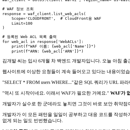
# WAF 정보 조회
response = waf_client.list_web_acls(

    Scope=
'CLOUDFRONT'
,  
# CloudFront용 WAF
    Limit=
100
)

# 등록된 Web ACL 목록 출력
for
 web_acl 
in
 response[
'WebACLs'
]:

print
(
f"WAF 이름: 
{web_acl[
'Name'
]}
"
)

print
(
f"ARN: 
{web_acl[
'ARN'
]}
"
김개발 씨는 입사 6개월 차 백엔드 개발자입니다. 오늘 아침 
웹사이트에 이상한 요청들이 계속 들어오고 있다는 내용이었습
"SELECT * FROM users WHERE..."같은 SQL 쿼리
"역시 또 시작이네요. 이래서 WAF가 필요한 거예요."
WAF가 
개발자가 실수로 한 군데라도 놓치면 그것이 바로 보안 취약점이
개발자가 이 모든 패턴을 일일이 공부하고 대응 코드를 작성하
없게 되는 일도 빈번했습니다.