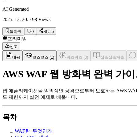
AI Generated
2025. 12. 20.
·
98
Views
북마크
0
Share
프리미엄
신고
내용
코스
코스 (
1
)
퀴즈
퀴즈 (
0
)
실습
실습제출
AWS WAF 웹 방화벽 완벽 가
웹 애플리케이션을 악의적인 공격으로부터 보호하는 AWS WAF의 핵
도 제한까지 실전 예제로 배웁니다.
목차
WAF란_무엇인가