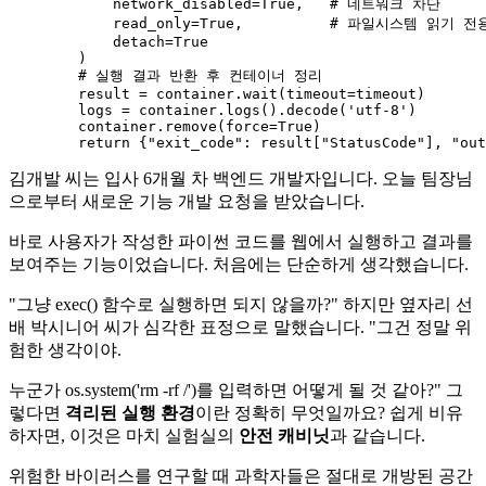
            network_disabled=
True
,   
# 네트워크 차단
            read_only=
True
,          
# 파일시스템 읽기 전
            detach=
True
        )

# 실행 결과 반환 후 컨테이너 정리
        result = container.wait(timeout=timeout)

        logs = container.logs().decode(
'utf-8'
)

        container.remove(force=
True
)

return
 {
"exit_code"
: result[
"StatusCode"
], 
"out
김개발 씨는 입사 6개월 차 백엔드 개발자입니다. 오늘 팀장님
으로부터 새로운 기능 개발 요청을 받았습니다.
바로 사용자가 작성한 파이썬 코드를 웹에서 실행하고 결과를
보여주는 기능이었습니다. 처음에는 단순하게 생각했습니다.
"그냥 exec() 함수로 실행하면 되지 않을까?" 하지만 옆자리 선
배 박시니어 씨가 심각한 표정으로 말했습니다. "그건 정말 위
험한 생각이야.
누군가 os.system('rm -rf /')를 입력하면 어떻게 될 것 같아?" 그
렇다면
격리된 실행 환경
이란 정확히 무엇일까요? 쉽게 비유
하자면, 이것은 마치 실험실의
안전 캐비닛
과 같습니다.
위험한 바이러스를 연구할 때 과학자들은 절대로 개방된 공간