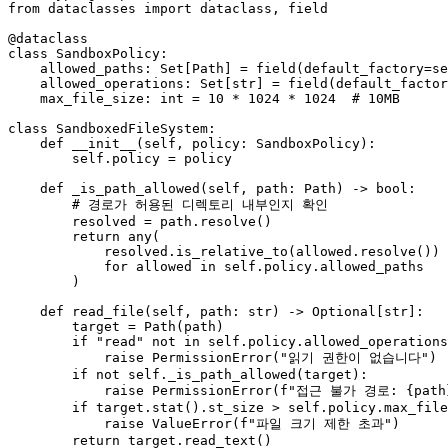
from
 dataclasses 
import
 dataclass, field

@dataclass
class
SandboxPolicy
:

    allowed_paths: 
Set
[Path] = field(default_factory=
se
    allowed_operations: 
Set
[
str
] = field(default_factor
    max_file_size: 
int
 = 
10
 * 
1024
 * 
1024
# 10MB
class
SandboxedFileSystem
:

def
__init__
(
self, policy: SandboxPolicy
):

self
.policy = policy

def
_is_path_allowed
(
self, path: Path
) -> 
bool
:

# 경로가 허용된 디렉토리 내부인지 확인
        resolved = path.resolve()

return
any
(

            resolved.is_relative_to(allowed.resolve())

for
 allowed 
in
self
.policy.allowed_paths

        )

def
read_file
(
self, path: 
str
) -> 
Optional
[
str
]:

        target = Path(path)

if
"read"
not
in
self
.policy.allowed_operations
raise
 PermissionError(
"읽기 권한이 없습니다"
)

if
not
self
._is_path_allowed(target):

raise
 PermissionError(
f"접근 불가 경로: 
{path
if
 target.stat().st_size > 
self
.policy.max_file
raise
 ValueError(
f"파일 크기 제한 초과"
)

return
 target.read_text()
