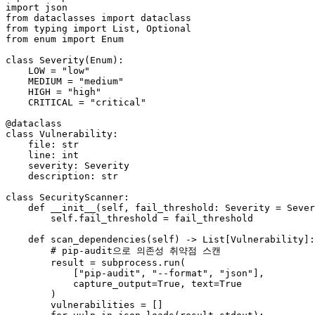
import
from
 dataclasses 
import
from
 typing 
import
List
, 
Optional
from
 enum 
import
 Enum

class
Severity
(
Enum
):

    LOW = 
"low"
    MEDIUM = 
"medium"
    HIGH = 
"high"
    CRITICAL = 
"critical"
@dataclass
class
Vulnerability
:

    file: 
str
    line: 
int
    severity: Severity

    description: 
str
class
SecurityScanner
:

def
__init__
(
self, fail_threshold: Severity = Sever
self
.fail_threshold = fail_threshold

def
scan_dependencies
(
self
) -> 
List
[Vulnerability]:

# pip-audit으로 의존성 취약점 스캔
        result = subprocess.run(

            [
"pip-audit"
, 
"--format"
, 
"json"
],

            capture_output=
True
, text=
True
        )

        vulnerabilities = []
