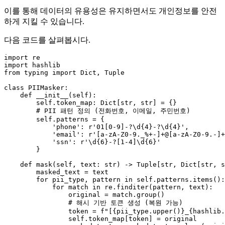
이를 통해 데이터의 유용성은 유지하면서도 개인정보를 안전
하게 지킬 수 있습니다.
다음 코드를 살펴봅시다.
import
import
from
 typing 
import
Dict
, 
Tuple
class
PIIMasker
:

def
__init__
(
self
):

self
.token_map: 
Dict
[
str
, 
str
] = {}

# PII 패턴 정의 (전화번호, 이메일, 주민번호)
self
.patterns = {

'phone'
: 
r'01[0-9]-?\d{4}-?\d{4}'
,

'email'
: 
r'[a-zA-Z0-9._%+-]+@[a-zA-Z0-9.-]+
'ssn'
: 
r'\d{6}-?[1-4]\d{6}'
        }

def
mask
(
self, text: 
str
) -> 
Tuple
[
str
, 
Dict
[
str
, 
s
        masked_text = text

for
 pii_type, pattern 
in
self
.patterns.items():

for
match
in
 re.finditer(pattern, text):

                original = 
match
.group()

# 해시 기반 토큰 생성 (복원 가능)
                token = 
f"[
{pii_type.upper()}
_
{hashlib.
self
.token_map[token] = original
