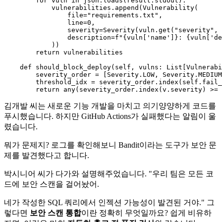
for
 vuln 
in
 json.loads(result.stdout):

            vulnerabilities.append(Vulnerability(

                file=
"requirements.txt"
,

                line=
0
,

                severity=Severity(vuln.get(
"severity"
, 
                description=
f"
{vuln[
'name'
]}
: 
{vuln[
'de
            ))

return
 vulnerabilities

def
should_block_deploy
(
self, vulns: 
List
[Vulnerabi
        severity_order = [Severity.LOW, Severity.MEDIUM
        threshold_idx = severity_order.index(
self
.fail_
return
any
(severity_order.index(v.severity) >= 
김개발 씨는 새로운 기능 개발을 마치고 의기양양하게 코드를
푸시했습니다. 하지만 GitHub Actions가 실패했다는 알림이 울
렸습니다.
뭐가 문제지? 로그를 확인해보니 Bandit이라는 도구가 보안 문
제를 발견했다고 합니다.
박시니어 씨가 다가와 설명해주었습니다. "우리 팀은 모든 코
드에 보안 스캔을 걸어놨어.
네가 작성한 SQL 쿼리에서 인젝션 가능성이 발견된 거야." 그
렇다면
보안 스캔 통합
이란 정확히 무엇일까요? 쉽게 비유하