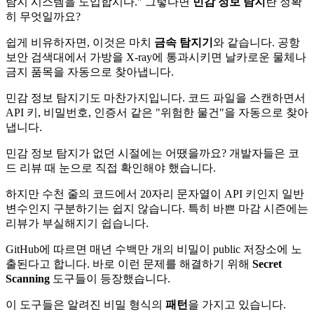
탐지 시스템을 도입합시다." 그렇다면
민감 정보 탐지
란 정확
히 무엇일까요?
쉽게 비유하자면, 이것은 마치
금속 탐지기
와 같습니다. 공항
보안 검색대에서 가방을 X-ray에 통과시키면 날카로운 물체나
금지 품목을 자동으로 찾아냅니다.
민감 정보 탐지기도 마찬가지입니다. 코드 파일을 스캔하면서
API 키, 비밀번호, 인증서 같은 "위험한 물건"을 자동으로 찾아
냅니다.
민감 정보 탐지가 없던 시절에는 어땠을까요? 개발자들은 코
드 리뷰 때 눈으로 직접 확인해야 했습니다.
하지만 수천 줄의 코드에서 20자리 문자열이 API 키인지 일반
변수인지 구분하기는 쉽지 않습니다. 특히 바쁜 마감 시즌에는
리뷰가 부실해지기 쉽습니다.
GitHub에 따르면 매년 수백만 개의 비밀이 public 저장소에 노
출된다고 합니다. 바로 이런 문제를 해결하기 위해
Secret
Scanning
도구들이 등장했습니다.
이 도구들은 알려진 비밀 형식의
패턴
을 가지고 있습니다.