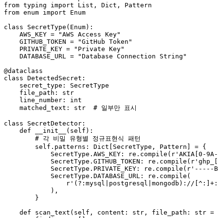
from
 typing 
import
List
, 
Dict
from
 enum 
import
 Enum

class
SecretType
(
Enum
):

    AWS_KEY = 
"AWS Access Key"
    GITHUB_TOKEN = 
"GitHub Token"
    PRIVATE_KEY = 
"Private Key"
    DATABASE_URL = 
"Database Connection String"
@dataclass
class
DetectedSecret
:

    secret_type: SecretType

    file_path: 
str
    line_number: 
int
    matched_text: 
str
# 일부만 표시
class
SecretDetector
:

def
__init__
(
self
):

# 각 비밀 유형별 정규표현식 패턴
self
.patterns: 
Dict
[SecretType, Pattern] = {

            SecretType.AWS_KEY: re.
compile
(
r'AKIA[0-9A-
            SecretType.GITHUB_TOKEN: re.
compile
(
r'ghp_[
            SecretType.PRIVATE_KEY: re.
compile
(
r'-----B
            SecretType.DATABASE_URL: re.
compile
(

r'(?:mysql|postgresql|mongodb)://[^:]+:
            ),

        }

def
scan_text
(
self, content: 
str
, file_path: 
str
 = 