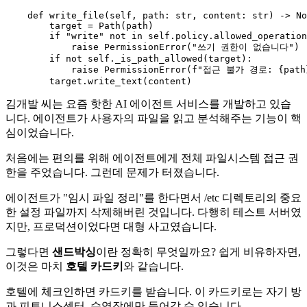
def
write_file
(
self, path: 
str
, content: 
str
) -> 
No
        target = Path(path)

if
"write"
not
in
self
.policy.allowed_operation
raise
 PermissionError(
"쓰기 권한이 없습니다"
)

if
not
self
._is_path_allowed(target):

raise
 PermissionError(
f"접근 불가 경로: 
{path
김개발 씨는 요즘 핫한 AI 에이전트 서비스를 개발하고 있습
니다. 에이전트가 사용자의 파일을 읽고 분석해주는 기능이 핵
심이었습니다.
처음에는 편의를 위해 에이전트에게 전체 파일시스템 접근 권
한을 주었습니다. 그런데 문제가 터졌습니다.
에이전트가 "임시 파일 정리"를 한다면서 /etc 디렉토리의 중요
한 설정 파일까지 삭제해버린 것입니다. 다행히 테스트 서버였
지만, 프로덕션이었다면 대형 사고였습니다.
그렇다면
샌드박싱
이란 정확히 무엇일까요? 쉽게 비유하자면,
이것은 마치
호텔 카드키
와 같습니다.
호텔에 체크인하면 카드키를 받습니다. 이 카드키로는 자기 방
과 피트니스센터, 수영장에만 들어갈 수 있습니다.