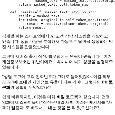
                masked_text = masked_text.replace(origi
return
 masked_text, 
self
.token_map

def
unmask
(
self, masked_text: 
str
) -> 
str
:

        result = masked_text

for
 token, original 
in
self
.token_map.items():

            result = result.replace(token, original)

return
김개발 씨는 스타트업에서 AI 고객 상담 시스템을 개발하고
있습니다. 상담 내용을 분석해서 자동으로 답변을 생성하는 멋
진 시스템을 만들었습니다.
그런데 서비스 출시 직전, 법무팀에서 연락이 왔습니다. "이거
개인정보보호법 위반이에요!" 박시니어 씨가 상황을 설명해주
었습니다.
"상담 로그에 고객 전화번호가 그대로 들어있잖아. 이걸 외부
AI API에 보내면 개인정보 유출이 되는 거야." 그렇다면
PII 토
큰화
란 정확히 무엇일까요?
쉽게 비유하자면, 이것은 마치
비밀 코드북
과 같습니다. 전쟁
영화에서 스파이들이 "작전은 내일 새벽"이라는 메시지를 "사
과가 빨갛다"로 바꿔서 보내는 것을 본 적 있으신가요?