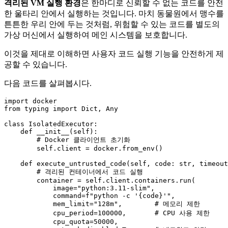
격리된 VM 실행 환경
은 한마디로 신뢰할 수 없는 코드를 안전
한 울타리 안에서 실행하는 것입니다. 마치 동물원에서 맹수를
튼튼한 우리 안에 두는 것처럼, 위험할 수 있는 코드를 별도의
가상 머신에서 실행하여 메인 시스템을 보호합니다.
이것을 제대로 이해하면 사용자 코드 실행 기능을 안전하게 제
공할 수 있습니다.
다음 코드를 살펴봅시다.
import
from
 typing 
import
Dict
, 
Any
class
IsolatedExecutor
:

def
__init__
(
self
):

# Docker 클라이언트 초기화
self
.client = docker.from_env()

def
execute_untrusted_code
(
self, code: 
str
, timeout
# 격리된 컨테이너에서 코드 실행
        container = 
self
.client.containers.run(

            image=
"python:3.11-slim"
,

            command=
f"python -c '
{code}
'"
,

            mem_limit=
"128m"
,        
# 메모리 제한
            cpu_period=
100000
,       
# CPU 사용 제한
            cpu_quota=
50000
,
