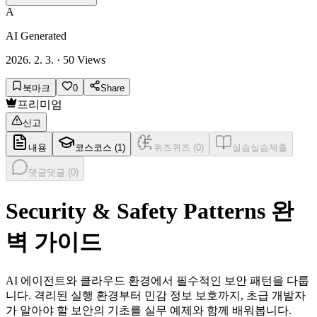
A
AI Generated
2026. 2. 3.
·
50
Views
북마크
0
Share
프리미엄
신고
내용
코스
코스 (
1
)
퀴즈
퀴즈 (
0
)
실습
실습제출
댓글
댓글 (
0
)
Security & Safety Patterns 완
벽 가이드
AI 에이전트와 클라우드 환경에서 필수적인 보안 패턴을 다룹
니다. 격리된 실행 환경부터 민감 정보 보호까지, 초급 개발자
가 알아야 할 보안의 기초를 실무 예제와 함께 배워봅니다.