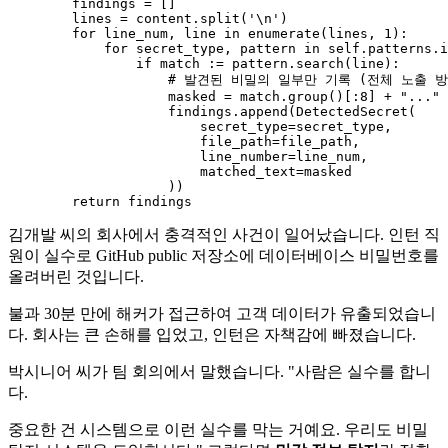
        findings = []

        lines = content.split(
'\n'
)

for
 line_num, line 
in
enumerate
(lines, 
1
):

for
 secret_type, pattern 
in
self
.patterns.i
if
match
 := pattern.search(line):

# 발견된 비밀의 일부만 기록 (전체 노출 방
                    masked = 
match
.group()[:
8
] + 
"..."
 
                    findings.append(DetectedSecret(

                        secret_type=secret_type,

                        file_path=file_path,

                        line_number=line_num,

                        matched_text=masked

                    ))

return
김개발 씨의 회사에서 충격적인 사건이 일어났습니다. 인턴 직
원이 실수로 GitHub public 저장소에 데이터베이스 비밀번호를
올려버린 것입니다.
불과 30분 만에 해커가 접근하여 고객 데이터가 유출되었습니
다. 회사는 큰 손해를 입었고, 인턴은 자책감에 빠졌습니다.
박시니어 씨가 팀 회의에서 말했습니다. "사람은 실수를 합니
다.
중요한 건 시스템으로 이런 실수를 막는 거예요. 우리도 비밀