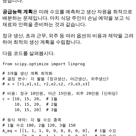
했습니다.
공급능력 계획
은 미래 수요를 예측하고 생산 자원을 최적으로
배분하는 문제입니다. 마치 식당 주인이 손님 예약을 보고 식
재료와 인력을 준비하는 것과 같습니다.
정규 생산, 초과 근무, 외주 등 여러 옵션의 비용과 제약을 고려
하여 최적의 생산 계획을 수립합니다.
다음 코드를 살펴봅시다.
from
 scipy.optimize 
import
 linprog

# 3개월 생산 계획 최적화
# 결정 변수: 각 월별 (정규생산, 야근생산, 외주생산)
# x = [r1,o1,s1, r2,o2,s2, r3,o3,s3]
# 비용: 정규 10만원, 야근 15만원, 외주 20만원 (단위당)
c = [
10
, 
15
, 
20
,  
# 1월
10
, 
15
, 
20
,  
# 2월
10
, 
15
, 
20
]  
# 3월
# 등식 제약: 각 월 수요 충족
# 1월 수요 100, 2월 120, 3월 150
A_eq = [[
1
, 
1
, 
1
, 
0
, 
0
, 
0
, 
0
, 
0
, 
0
],  
# 1월 수요