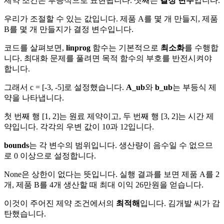
제약 조건은 부등식으로 표현됩니다. 셋째는
결정 변수
입니다.
우리가 조절할 수 있는 값입니다. 제품 A를 몇 개 만들지, 제품
B를 몇 개 만들지가 결정 변수입니다.
코드를 살펴보면,
linprog
함수는 기본적으로
최소화
를 수행합
니다. 최대화 문제를 풀려면 목적 함수의 부호를 반전시켜야
합니다.
그래서 c = [-3, -5]로 설정했습니다.
A_ub
와
b_ub
는 부등식 제
약을 나타냅니다.
첫 번째 행 [1, 2]는 원료 제약이고, 두 번째 행 [3, 2]는 시간 제
약입니다. 각각의 우변 값이 10과 12입니다.
bounds
는 각 변수의 범위입니다. 생산량이 음수일 수 없으므
로 0 이상으로 설정합니다.
None은 상한이 없다는 뜻입니다. 실행 결과를 보면 제품 A를 2
개, 제품 B를 4개 생산할 때 최대 이익 26만원을 얻습니다.
이것이 주어진 제약 조건에서의
최적해
입니다. 김개발 씨가 감
탄했습니다.