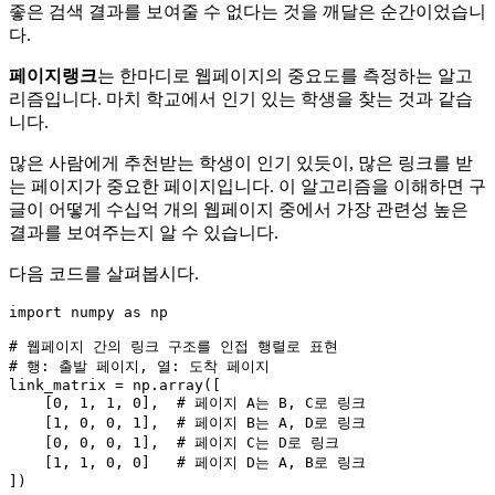
좋은 검색 결과를 보여줄 수 없다는 것을 깨달은 순간이었습니
다.
페이지랭크
는 한마디로 웹페이지의 중요도를 측정하는 알고
리즘입니다. 마치 학교에서 인기 있는 학생을 찾는 것과 같습
니다.
많은 사람에게 추천받는 학생이 인기 있듯이, 많은 링크를 받
는 페이지가 중요한 페이지입니다. 이 알고리즘을 이해하면 구
글이 어떻게 수십억 개의 웹페이지 중에서 가장 관련성 높은
결과를 보여주는지 알 수 있습니다.
다음 코드를 살펴봅시다.
import
 numpy 
as
 np

# 웹페이지 간의 링크 구조를 인접 행렬로 표현
# 행: 출발 페이지, 열: 도착 페이지
link_matrix = np.array([

    [
0
, 
1
, 
1
, 
0
],  
# 페이지 A는 B, C로 링크
    [
1
, 
0
, 
0
, 
1
],  
# 페이지 B는 A, D로 링크
    [
0
, 
0
, 
0
, 
1
],  
# 페이지 C는 D로 링크
    [
1
, 
1
, 
0
, 
0
]   
# 페이지 D는 A, B로 링크
])
