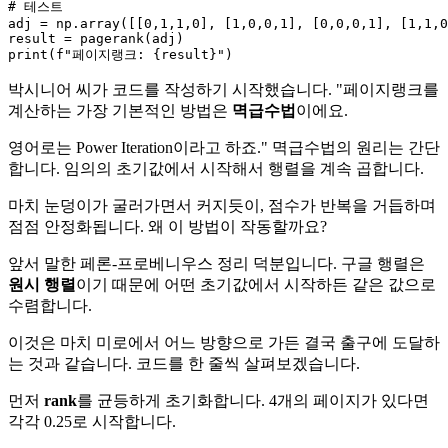
# 테스트
adj = np.array([[
0
,
1
,
1
,
0
], [
1
,
0
,
0
,
1
], [
0
,
0
,
0
,
1
], [
1
,
1
,
0
print
(
f"페이지랭크: 
{result}
"
박시니어 씨가 코드를 작성하기 시작했습니다. "페이지랭크를
계산하는 가장 기본적인 방법은
멱급수법
이에요.
영어로는 Power Iteration이라고 하죠." 멱급수법의 원리는 간단
합니다. 임의의 초기값에서 시작해서 행렬을 계속 곱합니다.
마치 눈덩이가 굴러가면서 커지듯이, 점수가 반복을 거듭하며
점점 안정화됩니다. 왜 이 방법이 작동할까요?
앞서 말한 페론-프로베니우스 정리 덕분입니다. 구글 행렬은
원시 행렬
이기 때문에 어떤 초기값에서 시작하든 같은 값으로
수렴합니다.
이것은 마치 미로에서 어느 방향으로 가든 결국 출구에 도달하
는 것과 같습니다. 코드를 한 줄씩 살펴보겠습니다.
먼저
rank
를 균등하게 초기화합니다. 4개의 페이지가 있다면
각각 0.25로 시작합니다.