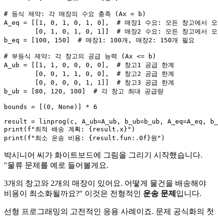
# 등식 제약: 각 매장의 수요 충족 (Ax = b)
A_eq = [[
1
, 
0
, 
1
, 
0
, 
1
, 
0
],  
# 매장1 수요: 모든 창고에서 
        [
0
, 
1
, 
0
, 
1
, 
0
, 
1
]]  
# 매장2 수요: 모든 창고에서 
b_eq = [
100
, 
150
]  
# 매장1: 100개, 매장2: 150개 필요
# 부등식 제약: 각 창고의 공급 능력 (Ax <= b)
A_ub = [[
1
, 
1
, 
0
, 
0
, 
0
, 
0
],  
# 창고1 공급 한계
        [
0
, 
0
, 
1
, 
1
, 
0
, 
0
],  
# 창고2 공급 한계
        [
0
, 
0
, 
0
, 
0
, 
1
, 
1
]]  
# 창고3 공급 한계
b_ub = [
80
, 
120
, 
100
]  
# 각 창고 최대 공급량
bounds = [(
0
, 
None
)] * 
6
print
(
f"최적 배송 계획: 
{result.x}
"
print
(
f"최소 운송 비용: 
{result.fun:
.0
f}
원"
박시니어 씨가 화이트보드에 그림을 그리기 시작했습니다.
"물류 문제를 예로 들어볼게요.
3개의 창고와 2개의 매장이 있어요. 어떻게 물건을 배송해야
비용이 최소화될까요?" 이것은 전형적인
운송 문제
입니다.
선형 프로그래밍의 고전적인 응용 사례이죠. 문제 공식화의 첫