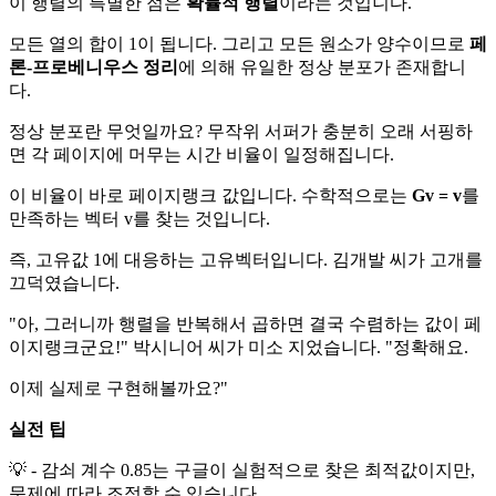
이 행렬의 특별한 점은
확률적 행렬
이라는 것입니다.
모든 열의 합이 1이 됩니다. 그리고 모든 원소가 양수이므로
페
론-프로베니우스 정리
에 의해 유일한 정상 분포가 존재합니
다.
정상 분포란 무엇일까요? 무작위 서퍼가 충분히 오래 서핑하
면 각 페이지에 머무는 시간 비율이 일정해집니다.
이 비율이 바로 페이지랭크 값입니다. 수학적으로는
Gv = v
를
만족하는 벡터 v를 찾는 것입니다.
즉, 고유값 1에 대응하는 고유벡터입니다. 김개발 씨가 고개를
끄덕였습니다.
"아, 그러니까 행렬을 반복해서 곱하면 결국 수렴하는 값이 페
이지랭크군요!" 박시니어 씨가 미소 지었습니다. "정확해요.
이제 실제로 구현해볼까요?"
실전 팁
💡 - 감쇠 계수 0.85는 구글이 실험적으로 찾은 최적값이지만,
문제에 따라 조정할 수 있습니다