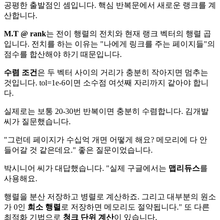
공평한 출발점인 셈입니다. 핵심 반복문에서 새로운 랭크를 계
산합니다.
M.T @ rank
는 전이 행렬의 전치와 현재 랭크 벡터의 행렬 곱
입니다. 전치를 하는 이유는 "나에게 링크를 주는 페이지들"의
점수를 합산해야 하기 때문입니다.
수렴 조건
은 두 벡터 사이의 거리가 충분히 작아지면 멈추는
것입니다. tol=1e-6이면 소수점 여섯째 자리까지 같아야 합니
다.
실제로는 보통 20-30번 반복이면 충분히 수렴합니다. 김개발
씨가 질문했습니다.
"그런데 페이지가 수십억 개면 어떻게 해요? 메모리에 다 안
들어갈 것 같은데요." 좋은 질문이었습니다.
박시니어 씨가 대답했습니다. "실제 구글에서는
맵리듀스
를
사용해요.
행렬을 분산 저장하고 병렬로 계산하죠. 그리고 대부분의 원소
가 0인
희소 행렬
로 저장하면 메모리도 절약됩니다." 또 다른
최적화 기법으로
청크 단위 계산
이 있습니다.