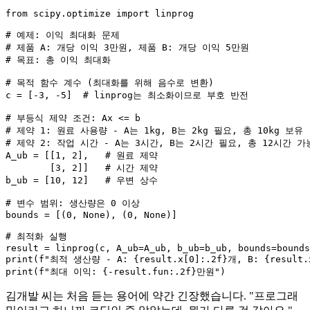
from
 scipy.optimize 
import
 linprog

# 예제: 이익 최대화 문제
# 제품 A: 개당 이익 3만원, 제품 B: 개당 이익 5만원
# 목표: 총 이익 최대화
# 목적 함수 계수 (최대화를 위해 음수로 변환)
c = [-
3
, -
5
]  
# linprog는 최소화이므로 부호 반전
# 부등식 제약 조건: Ax <= b
# 제약 1: 원료 사용량 - A는 1kg, B는 2kg 필요, 총 10kg 보유
# 제약 2: 작업 시간 - A는 3시간, B는 2시간 필요, 총 12시간 가
A_ub = [[
1
, 
2
],   
# 원료 제약
        [
3
, 
2
]]   
# 시간 제약
b_ub = [
10
, 
12
]   
# 우변 상수
# 변수 범위: 생산량은 0 이상
bounds = [(
0
, 
None
), (
0
, 
None
)]

# 최적화 실행
print
(
f"최적 생산량 - A: 
{result.x[
0
]:
.2
f}
개, B: 
{result.
print
(
f"최대 이익: 
{-result.fun:
.2
f}
만원"
김개발 씨는 처음 듣는 용어에 약간 긴장했습니다. "프로그래