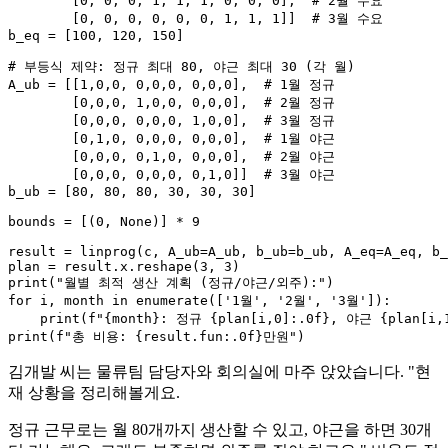
        [
0
, 
0
, 
0
, 
1
, 
1
, 
1
, 
0
, 
0
, 
0
],  
# 2월 수요
        [
0
, 
0
, 
0
, 
0
, 
0
, 
0
, 
1
, 
1
, 
1
]]  
# 3월 수요
b_eq = [
100
, 
120
, 
150
]

# 부등식 제약: 정규 최대 80, 야근 최대 30 (각 월)
A_ub = [[
1
,
0
,
0
, 
0
,
0
,
0
, 
0
,
0
,
0
],  
# 1월 정규
        [
0
,
0
,
0
, 
1
,
0
,
0
, 
0
,
0
,
0
],  
# 2월 정규
        [
0
,
0
,
0
, 
0
,
0
,
0
, 
1
,
0
,
0
],  
# 3월 정규
        [
0
,
1
,
0
, 
0
,
0
,
0
, 
0
,
0
,
0
],  
# 1월 야근
        [
0
,
0
,
0
, 
0
,
1
,
0
, 
0
,
0
,
0
],  
# 2월 야근
        [
0
,
0
,
0
, 
0
,
0
,
0
, 
0
,
1
,
0
]]  
# 3월 야근
b_ub = [
80
, 
80
, 
80
, 
30
, 
30
, 
30
]

bounds = [(
0
, 
None
)] * 
9
result = linprog(c, A_ub=A_ub, b_ub=b_ub, A_eq=A_eq, b_
plan = result.x.reshape(
3
, 
3
print
(
"월별 최적 생산 계획 (정규/야근/외주):"
for
 i, month 
in
enumerate
([
'1월'
, 
'2월'
, 
'3월'
]):

print
(
f"
{month}
: 정규 
{plan[i,
0
]:
.0
f}
, 야근 
{plan[i,
print
(
f"총 비용: 
{result.fun:
.0
f}
만원"
김개발 씨는 물류팀 담당자와 회의실에 마주 앉았습니다. "현
재 상황을 정리해볼게요.
정규 근무로는 월 80개까지 생산할 수 있고, 야근을 하면 30개