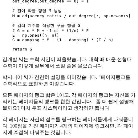
    out_degree[out_degree == 
0
] = 
1
# 전이 확률 행렬 M 생성
    M = adjacency_matrix / out_degree[:, np.newaxis]

# 감쇠 계수를 적용한 구글 행렬 G
# G = d * M + (1-d) * (1/n) * E
    E = np.ones((n, n))

    G = damping * M + (
1
 - damping) * (E / n)

return
김개발 씨는 수학 시간이 떠올랐습니다. 대학 때 배운 선형대
수학이 이렇게 실무에서 쓰일 줄은 몰랐습니다.
박시니어 씨가 천천히 설명을 이어갔습니다. "페이지랭크를
수학적으로 표현하면 이렇습니다.
모든 페이지의 랭크 합은 1이고, 각 페이지의 랭크는 자신을 가
리키는 페이지들의 랭크를 합한 값입니다." 좀 더 쉽게 설명해
볼까요? 마치 투표 시스템이라고 생각하면 됩니다.
각 페이지는 자신의 점수를 링크하는 페이지들에게 나눠줍니
다. 100점을 가진 페이지가 4개의 페이지에 링크하면, 각 페이
지에 25점씩 나눠주는 것입니다.