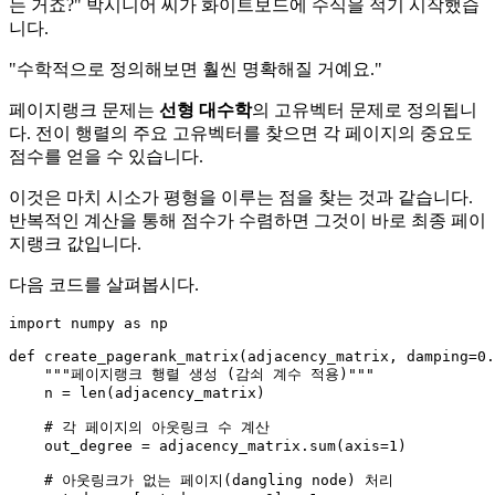
는 거죠?" 박시니어 씨가 화이트보드에 수식을 적기 시작했습
니다.
"수학적으로 정의해보면 훨씬 명확해질 거예요."
페이지랭크 문제는
선형 대수학
의 고유벡터 문제로 정의됩니
다. 전이 행렬의 주요 고유벡터를 찾으면 각 페이지의 중요도
점수를 얻을 수 있습니다.
이것은 마치 시소가 평형을 이루는 점을 찾는 것과 같습니다.
반복적인 계산을 통해 점수가 수렴하면 그것이 바로 최종 페이
지랭크 값입니다.
다음 코드를 살펴봅시다.
import
 numpy 
as
 np

def
create_pagerank_matrix
(
adjacency_matrix, damping=
0.
"""페이지랭크 행렬 생성 (감쇠 계수 적용)"""
    n = 
len
(adjacency_matrix)

# 각 페이지의 아웃링크 수 계산
    out_degree = adjacency_matrix.
sum
(axis=
1
)

# 아웃링크가 없는 페이지(dangling node) 처리