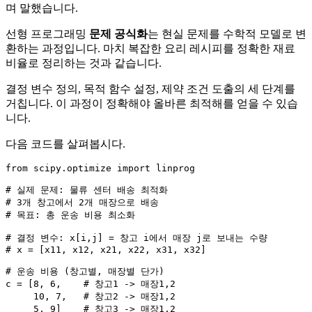
며 말했습니다.
선형 프로그래밍
문제 공식화
는 현실 문제를 수학적 모델로 변
환하는 과정입니다. 마치 복잡한 요리 레시피를 정확한 재료
비율로 정리하는 것과 같습니다.
결정 변수 정의, 목적 함수 설정, 제약 조건 도출의 세 단계를
거칩니다. 이 과정이 정확해야 올바른 최적해를 얻을 수 있습
니다.
다음 코드를 살펴봅시다.
from
 scipy.optimize 
import
 linprog

# 실제 문제: 물류 센터 배송 최적화
# 3개 창고에서 2개 매장으로 배송
# 목표: 총 운송 비용 최소화
# 결정 변수: x[i,j] = 창고 i에서 매장 j로 보내는 수량
# x = [x11, x12, x21, x22, x31, x32]
# 운송 비용 (창고별, 매장별 단가)
c = [
8
, 
6
,    
# 창고1 -> 매장1,2
10
, 
7
,   
# 창고2 -> 매장1,2
5
, 
9
]    
# 창고3 -> 매장1,2