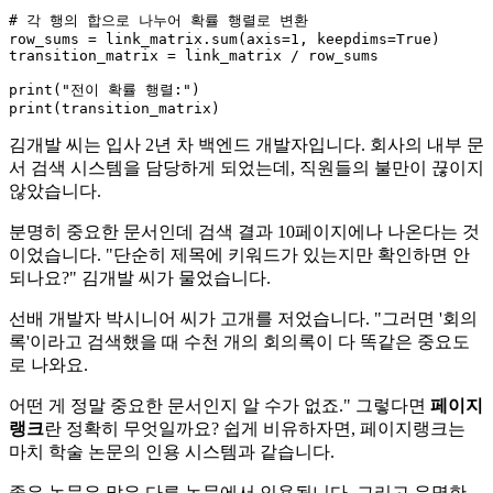
# 각 행의 합으로 나누어 확률 행렬로 변환
row_sums = link_matrix.
sum
(axis=
1
, keepdims=
True
)

transition_matrix = link_matrix / row_sums

print
(
"전이 확률 행렬:"
print
김개발 씨는 입사 2년 차 백엔드 개발자입니다. 회사의 내부 문
서 검색 시스템을 담당하게 되었는데, 직원들의 불만이 끊이지
않았습니다.
분명히 중요한 문서인데 검색 결과 10페이지에나 나온다는 것
이었습니다. "단순히 제목에 키워드가 있는지만 확인하면 안
되나요?" 김개발 씨가 물었습니다.
선배 개발자 박시니어 씨가 고개를 저었습니다. "그러면 '회의
록'이라고 검색했을 때 수천 개의 회의록이 다 똑같은 중요도
로 나와요.
어떤 게 정말 중요한 문서인지 알 수가 없죠." 그렇다면
페이지
랭크
란 정확히 무엇일까요? 쉽게 비유하자면, 페이지랭크는
마치 학술 논문의 인용 시스템과 같습니다.
좋은 논문은 많은 다른 논문에서 인용됩니다. 그리고 유명한