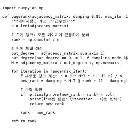
import
 numpy 
as
 np

def
pagerank
(
adjacency_matrix, damping=
0.85
, max_iter=
1
"""페이지랭크 계산 (멱급수법)"""
    n = 
len
(adjacency_matrix)

# 초기 랭크: 모든 페이지에 균등하게 분배
    rank = np.ones(n) / n

# 전이 행렬 생성
    out_degree = adjacency_matrix.
sum
(axis=
1
)

    out_degree[out_degree == 
0
] = 
1
# dangling node 
    M = adjacency_matrix / out_degree[:, np.newaxis]

for
 iteration 
in
range
(max_iter):

# 새로운 랭크 계산: r = d * M^T * r + (1-d) / n
        new_rank = damping * M.T @ rank + (
1
 - damping)
# 수렴 확인
if
 np.linalg.norm(new_rank - rank) < tol:

print
(
f"수렴 완료: 
{iteration + 
1
}
번 반복"
)

return
 new_rank

        rank = new_rank

return
 rank
