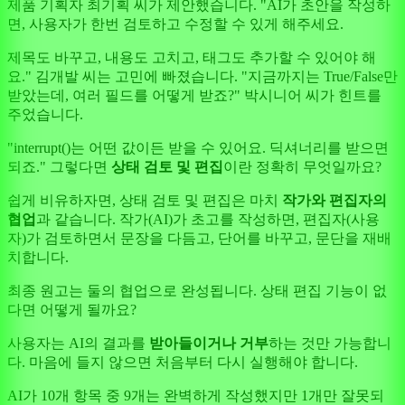
제품 기획자 최기획 씨가 제안했습니다. "AI가 초안을 작성하
면, 사용자가 한번 검토하고 수정할 수 있게 해주세요.
제목도 바꾸고, 내용도 고치고, 태그도 추가할 수 있어야 해
요." 김개발 씨는 고민에 빠졌습니다. "지금까지는 True/False만
받았는데, 여러 필드를 어떻게 받죠?" 박시니어 씨가 힌트를
주었습니다.
"interrupt()는 어떤 값이든 받을 수 있어요. 딕셔너리를 받으면
되죠." 그렇다면
상태 검토 및 편집
이란 정확히 무엇일까요?
쉽게 비유하자면, 상태 검토 및 편집은 마치
작가와 편집자의
협업
과 같습니다. 작가(AI)가 초고를 작성하면, 편집자(사용
자)가 검토하면서 문장을 다듬고, 단어를 바꾸고, 문단을 재배
치합니다.
최종 원고는 둘의 협업으로 완성됩니다. 상태 편집 기능이 없
다면 어떻게 될까요?
사용자는 AI의 결과를
받아들이거나 거부
하는 것만 가능합니
다. 마음에 들지 않으면 처음부터 다시 실행해야 합니다.
AI가 10개 항목 중 9개는 완벽하게 작성했지만 1개만 잘못되