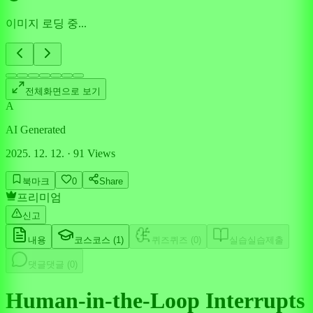
이미지 로딩 중...
전체화면으로 보기
A
AI Generated
2025. 12. 12.
·
91
Views
북마크
0
Share
프리미엄
신고
내용
코스
코스 (
1
)
퀴즈
퀴즈 (
0
)
실습
실습제출
댓글
댓글 (
0
)
Human-in-the-Loop Interrupts