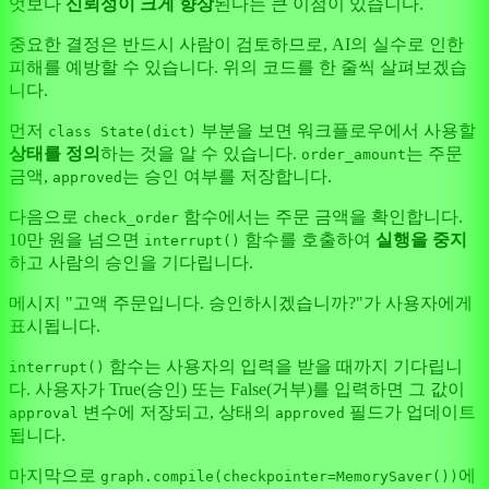
엇보다
신뢰성이 크게 향상
된다는 큰 이점이 있습니다.
중요한 결정은 반드시 사람이 검토하므로, AI의 실수로 인한
피해를 예방할 수 있습니다. 위의 코드를 한 줄씩 살펴보겠습
니다.
먼저
부분을 보면 워크플로우에서 사용할
class State(dict)
상태를 정의
하는 것을 알 수 있습니다.
는 주문
order_amount
금액,
는 승인 여부를 저장합니다.
approved
다음으로
함수에서는 주문 금액을 확인합니다.
check_order
10만 원을 넘으면
함수를 호출하여
실행을 중지
interrupt()
하고 사람의 승인을 기다립니다.
메시지 "고액 주문입니다. 승인하시겠습니까?"가 사용자에게
표시됩니다.
함수는 사용자의 입력을 받을 때까지 기다립니
interrupt()
다. 사용자가 True(승인) 또는 False(거부)를 입력하면 그 값이
변수에 저장되고, 상태의
필드가 업데이트
approval
approved
됩니다.
마지막으로
에
graph.compile(checkpointer=MemorySaver())