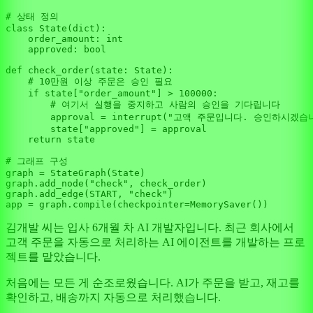
# 상태 정의
class
State
(
dict
):

    order_amount: 
int
    approved: 
bool
def
check_order
(
state: State
):

# 10만원 이상 주문은 승인 필요
if
 state[
"order_amount"
] > 
100000
:

# 여기서 실행을 중지하고 사람의 승인을 기다립니다
        approval = interrupt(
"고액 주문입니다. 승인하시겠습
        state[
"approved"
] = approval

return
 state

# 그래프 구성
graph = StateGraph(State)

graph.add_node(
"check"
, check_order)

graph.add_edge(START, 
"check"
)

app = graph.
compile
김개발 씨는 입사 6개월 차 AI 개발자입니다. 최근 회사에서
고객 주문을 자동으로 처리하는 AI 에이전트를 개발하는 프로
젝트를 맡았습니다.
처음에는 모든 게 순조로웠습니다. AI가 주문을 받고, 재고를
확인하고, 배송까지 자동으로 처리했습니다.