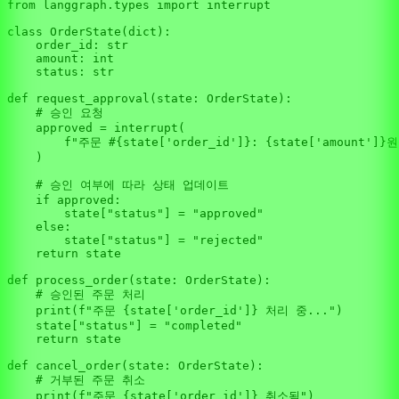
from
 langgraph.types 
import
 interrupt

class
OrderState
(
dict
):

    order_id: 
str
    amount: 
int
    status: 
str
def
request_approval
(
state: OrderState
):

# 승인 요청
    approved = interrupt(

f"주문 #
{state[
'order_id'
]}
: 
{state[
'amount'
]}
원
    )

# 승인 여부에 따라 상태 업데이트
if
 approved:

        state[
"status"
] = 
"approved"
else
:

        state[
"status"
] = 
"rejected"
return
 state

def
process_order
(
state: OrderState
):

# 승인된 주문 처리
print
(
f"주문 
{state[
'order_id'
]}
 처리 중..."
)

    state[
"status"
] = 
"completed"
return
 state

def
cancel_order
(
state: OrderState
):

# 거부된 주문 취소
print
(
f"주문 
{state[
'order_id'
]}
 취소됨"
)
