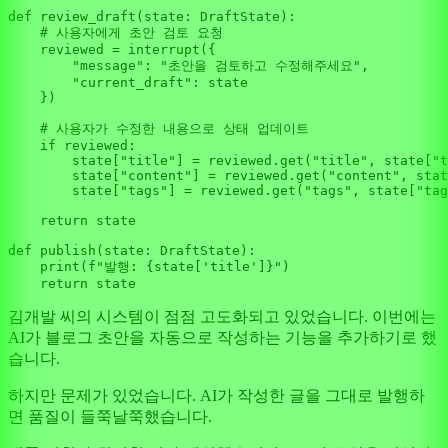
def
review_draft
(
state: DraftState
):

# 사용자에게 초안 검토 요청
    reviewed = interrupt({

"message"
: 
"초안을 검토하고 수정해주세요"
,

"current_draft"
: state

    })

# 사용자가 수정한 내용으로 상태 업데이트
if
 reviewed:

        state[
"title"
] = reviewed.get(
"title"
, state[
"t
        state[
"content"
] = reviewed.get(
"content"
, stat
        state[
"tags"
] = reviewed.get(
"tags"
, state[
"tag
return
 state

def
publish
(
state: DraftState
):

print
(
f"발행: 
{state[
'title'
]}
"
)

return
김개발 씨의 시스템이 점점 고도화되고 있었습니다. 이번에는
AI가 블로그 초안을 자동으로 작성하는 기능을 추가하기로 했
습니다.
하지만 문제가 있었습니다. AI가 작성한 글을 그대로 발행하
면 품질이 들쭉날쭉했습니다.