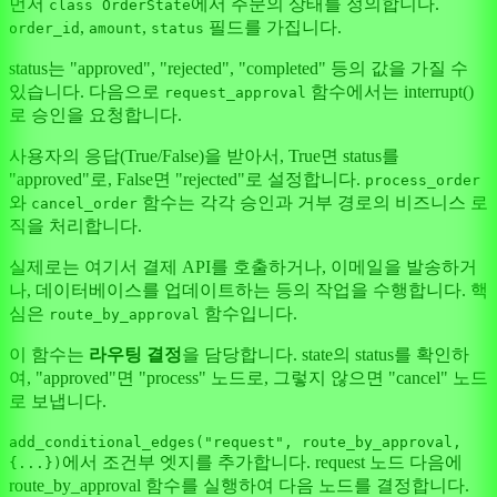
먼저
에서 주문의 상태를 정의합니다.
class OrderState
,
,
필드를 가집니다.
order_id
amount
status
status는 "approved", "rejected", "completed" 등의 값을 가질 수
있습니다. 다음으로
함수에서는 interrupt()
request_approval
로 승인을 요청합니다.
사용자의 응답(True/False)을 받아서, True면 status를
"approved"로, False면 "rejected"로 설정합니다.
process_order
와
함수는 각각 승인과 거부 경로의 비즈니스 로
cancel_order
직을 처리합니다.
실제로는 여기서 결제 API를 호출하거나, 이메일을 발송하거
나, 데이터베이스를 업데이트하는 등의 작업을 수행합니다. 핵
심은
함수입니다.
route_by_approval
이 함수는
라우팅 결정
을 담당합니다. state의 status를 확인하
여, "approved"면 "process" 노드로, 그렇지 않으면 "cancel" 노드
로 보냅니다.
add_conditional_edges("request", route_by_approval,
에서 조건부 엣지를 추가합니다. request 노드 다음에
{...})
route_by_approval 함수를 실행하여 다음 노드를 결정합니다.