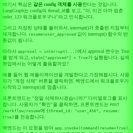
여기서 핵심은
같은 config 객체를 사용
한다는 것입니다.
LangGraph는 config의 thread_id를 보고, "아, 이건 아까 멈춘
order_123 워크플로우구나"라고 인식합니다.
그리고 저장된 상태를 불러와서, interrupt()가 호출된 지점부터
재개합니다.
값이 interrupt() 함수의 반
resume=user_approved
환값이 됩니다.
따라서
에서 approval 변수는 True
approval = interrupt(...)
를 받게 되고,
가 실행됩니다. 실제
state["approved"] = True
현업에서는 어떻게 활용할까요?
예를 들어 웹 애플리케이션을 개발한다고 가정해봅시다. 사용
자가 "계정 삭제" 버튼을 클릭하면, 백엔드에서 워크플로우가
시작되고 interrupt()로 멈춥니다.
프론트엔드는 "정말 삭제하시겠습니까?" 다이얼로그를 표시
합니다. 사용자가 "확인"을 클릭하면, 프론트엔드는
POST
에
/workflow/resume
{thread_id: "user_456", resume:
를 전송합니다.
true}
백엔드는 이 요청을 받아
app.invoke(Command(resume=True),