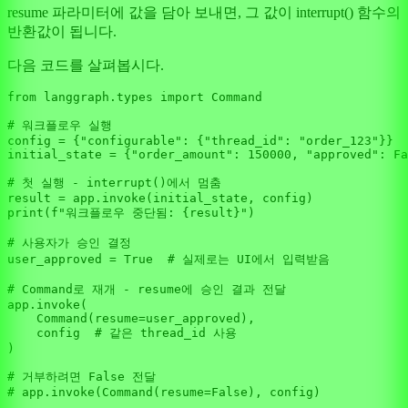
resume 파라미터에 값을 담아 보내면, 그 값이 interrupt() 함수의
반환값이 됩니다.
다음 코드를 살펴봅시다.
from
 langgraph.types 
import
 Command

# 워크플로우 실행
config = {
"configurable"
: {
"thread_id"
: 
"order_123"
}}

initial_state = {
"order_amount"
: 
150000
, 
"approved"
: 
Fa
# 첫 실행 - interrupt()에서 멈춤
print
(
f"워크플로우 중단됨: 
{result}
"
)

# 사용자가 승인 결정
user_approved = 
True
# 실제로는 UI에서 입력받음
# Command로 재개 - resume에 승인 결과 전달
app.invoke(

    Command(resume=user_approved),

    config  
# 같은 thread_id 사용
)

# 거부하려면 False 전달
# app.invoke(Command(resume=False), config)