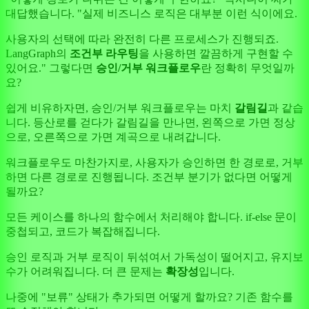
대답했습니다. "실제 비즈니스 로직은 대부분 이런 식이에요.
사용자의 선택에 따라 완전히 다른 프로세스가 진행되죠.
LangGraph의
조건부 라우팅
을 사용하면 깔끔하게 구현할 수
있어요." 그렇다면
승인/거부 워크플로우
란 정확히 무엇일까
요?
쉽게 비유하자면, 승인/거부 워크플로우는 마치
갈림길
과 같습
니다. 등산로를 걷다가 갈림길을 만나면, 왼쪽으로 가면 정상
으로, 오른쪽으로 가면 계곡으로 내려갑니다.
워크플로우도 마찬가지로, 사용자가 승인하면 한 경로로, 거부
하면 다른 경로로 진행됩니다. 조건부 분기가 없다면 어떻게
될까요?
모든 케이스를 하나의 함수에서 처리해야 합니다. if-else 문이
중첩되고, 코드가 복잡해집니다.
승인 로직과 거부 로직이 뒤섞여서 가독성이 떨어지고, 유지보
수가 어려워집니다. 더 큰 문제는
확장성
입니다.
나중에 "보류" 상태가 추가되면 어떻게 할까요? 기존 함수를