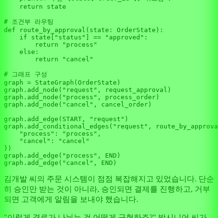
return
 state

# 조건부 라우팅
def
route_by_approval
(
state: OrderState
):

if
 state[
"status"
] == 
"approved"
:

return
"process"
else
:

return
"cancel"
# 그래프 구성
graph = StateGraph(OrderState)

graph.add_node(
"request"
, request_approval)

graph.add_node(
"process"
, process_order)

graph.add_node(
"cancel"
, cancel_order)

graph.add_edge(START, 
"request"
)

graph.add_conditional_edges(
"request"
, route_by_approva
"process"
: 
"process"
,

"cancel"
: 
"cancel"
})

graph.add_edge(
"process"
, END)

graph.add_edge(
"cancel"
김개발 씨의 주문 시스템이 점점 복잡해지고 있었습니다. 단순
히 승인만 받는 것이 아니라, 승인되면 결제를 진행하고, 거부
되면 고객에게 알림을 보내야 했습니다.
"이렇게 경로가 나뉘는 건 어떻게 구현하죠?" 박시니어 씨가