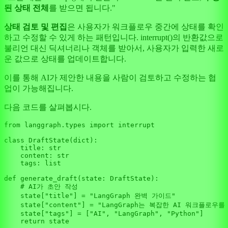
된 상태 전체
를 받으면 됩니다."
상태 검토 및 편집
은 사용자가 워크플로우 중간에 상태를 확인
하고 수정할 수 있게 하는 패턴입니다. interrupt()의 반환값으로
불리언 대신 딕셔너리나 객체를 받아서, 사용자가 입력한 새로
운 값으로 상태를 업데이트합니다.
이를 통해 AI가 제안한 내용을 사람이 검토하고 수정하는 협
업이 가능해집니다.
다음 코드를 살펴봅시다.
from
 langgraph.types 
import
 interrupt

class
DraftState
(
dict
):

    title: 
str
    content: 
str
    tags: 
list
def
generate_draft
(
state: DraftState
):

# AI가 초안 작성
    state[
"title"
] = 
"LangGraph 완벽 가이드"
    state[
"content"
] = 
"LangGraph는 복잡한 AI 워크플로우를
    state[
"tags"
] = [
"AI"
, 
"LangGraph"
, 
"Python"
]

return
 state
