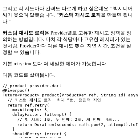
그리고 각 시도마다 간격도 다르게 하고 싶은데요." 박시니어
씨가 웃으며 말했습니다. "
커스텀 재시도 로직
을 만들면 됩니
다."
커스텀 재시도 로직
은 Provider별로 고유한 재시도 정책을 정
의하는 방법입니다. 마치 각 식당마다 고유한 레시피가 있는
것처럼, Provider마다 다른 재시도 횟수, 지연 시간, 조건을 설
정할 수 있습니다.
기본 retry: true보다 더 세밀한 제어가 가능합니다.
다음 코드를 살펴봅시다.
// product_provider.dart

@Riverpod()

Future<Product> product(ProductRef ref, String id) asyn
  // 커스텀 재시도 로직: 최대 5번, 점진적 지연

  return ref.retry(

    maxAttempts: 5,

    delayFactor: (attempt) {

      // 첫 시도: 1초, 두 번째: 2초, 세 번째: 4초...

      return Duration(seconds: math.pow(2, attempt).toI
    },

    shouldRetry: (error) {
