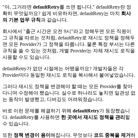
"아, 그거라면
defaultRetry
를 쓰면 됩니다." defaultRetry란 정
확히 무엇일까요? 쉽게 비유하자면, defaultRetry는 마치
회사
의 기본 업무 규칙
과 같습니다.
회사에서 "출근 시간은 오전 9시"라고 정해두면 모든 직원이
그 규칙을 따르는 것처럼, defaultRetry로 재시도 정책을 정해두
면 모든 Provider가 그 정책을 따릅니다. 물론 특정 부서는 다른
규칙을 쓸 수 있는 것처럼, 개별 Provider는 자체 재시도 로직을
사용할 수도 있습니다.
defaultRetry가 없던 시절에는 어땠을까요? 개발자들은 각
Provider마다 동일한 재시도 로직을 복사해서 붙여넣었습니다.
그러다 재시도 정책을 변경해야 할 때는 모든 Provider를 찾아
다니며 수정해야 했습니다. 실수로 하나라도 놓치면 일관성 없
는 동작이 발생했고, 디버깅도 어려워졌습니다.
바로 이런 문제를 해결하기 위해
defaultRetry
가 등장했습니
다. defaultRetry를 사용하면
한 곳에서 재시도 정책을 관리
할
수 있습니다.
또한
정책 변경이 용이
해집니다. 무엇보다
코드 중복을 제거
하