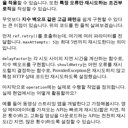
을 적용
할 수 있습니다. 또한
특정 오류만 재시도하는 조건부
로직
을 작성할 수 있습니다.
무엇보다
지수 백오프 같은 고급 패턴
을 쉽게 구현할 수 있다
는 큰 이점이 있습니다. 위의 코드를 한 줄씩 살펴보겠습니다.
먼저
를 호출하는데, 여기에 여러 파라미터를 전
ref.retry()
달합니다.
는 최대 5번까지 재시도한다는 의미
maxAttempts: 5
입니다.
는 각 시도 사이의 지연 시간을 계산하는 함수로,
delayFactor
지수 백오프를 구현합니다.
는 어떤 오류를 재시
shouldRetry
도할지 결정하는 함수로, ProviderException은 재시도하지 않고
특정 HTTP 상태 코드만 재시도하도록 설정했습니다.
마지막으로
에는 실제로 수행할 작업을 정의합니다.
operation
실제 현업에서는 어떻게 활용할까요?
예를 들어 동영상 스트리밍 앱을 개발한다고 가정해봅시다. 영
상 메타데이터를 가져오는 API는 빠르게 재시도(짧은 지연, 적
은 횟수)하고, 고화질 영상을 다운로드하는 API는 천천히 재시
도(긴 지연, 많은 횟수)하도록 설정할 수 있습니다.