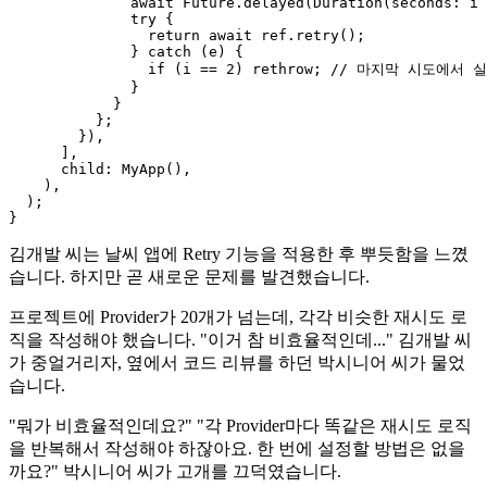
              await Future.delayed(Duration(seconds: i 
              try {

                return await ref.retry();

              } catch (e) {

                if (i == 2) rethrow; // 마지막 시도에서
              }

            }

          };

        }),

      ],

      child: MyApp(),

    ),

  );

김개발 씨는 날씨 앱에 Retry 기능을 적용한 후 뿌듯함을 느꼈
습니다. 하지만 곧 새로운 문제를 발견했습니다.
프로젝트에 Provider가 20개가 넘는데, 각각 비슷한 재시도 로
직을 작성해야 했습니다. "이거 참 비효율적인데..." 김개발 씨
가 중얼거리자, 옆에서 코드 리뷰를 하던 박시니어 씨가 물었
습니다.
"뭐가 비효율적인데요?" "각 Provider마다 똑같은 재시도 로직
을 반복해서 작성해야 하잖아요. 한 번에 설정할 방법은 없을
까요?" 박시니어 씨가 고개를 끄덕였습니다.