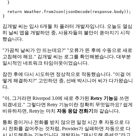
  }

  return Weather.fromJson(jsonDecode(response.body));

김개발 씨는 입사 6개월 차 플러터 개발자입니다. 오늘도 열심
히 날씨 앱을 개발하던 중, 사용자들의 불만이 쏟아지기 시작
했습니다.
"가끔씩 날씨가 안 뜨는데요?" "오류가 뜬 후에 수동으로 새로
고침해야 해요." 김개발 씨는 로그를 확인해봤습니다. 대부분
일시적인 네트워크 타임아웃이었습니다.
잠깐 후에 다시 시도하면 정상적으로 작동했습니다. "이걸 어
떻게 해결하지?" 고민하던 중, 선배 박시니어 씨가 다가왔습니
다.
"아, 그거라면 Riverpod 3.0에 새로 추가된
Retry 기능
을 쓰면
되겠네요." 그렇다면 Retry 기능이란 정확히 무엇일까요? 쉽게
비유하자면, Retry는 마치
자동 응답 전화기
와 같습니다.
통화 중이거나 전화를 받지 않으면 일정 시간 후 자동으로 다
시 전화를 걸어주는 것처럼, Provider가 실패하면 자동으로 다
시 시도해주는 기능입니다. 개발자는 "재시도해 주세요"라고