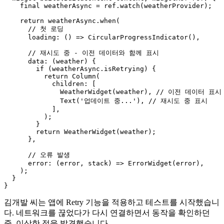
    final weatherAsync = ref.watch(weatherProvider);

    return weatherAsync.when(

      // 첫 로딩

      loading: () => CircularProgressIndicator(),

      // 재시도 중 - 이전 데이터와 함께 표시

      data: (weather) {

        if (weatherAsync.isRetrying) {

          return Column(

            children: [

              WeatherWidget(weather), // 이전 데이터 표시

              Text('업데이트 중...'), // 재시도 중 표시

            ],

          );

        }

        return WeatherWidget(weather);

      },

      // 오류 발생

      error: (error, stack) => ErrorWidget(error),

    );

  }

김개발 씨는 앱에 Retry 기능을 적용하고 테스트를 시작했습니
다. 네트워크를 끊었다가 다시 연결하면서 동작을 확인하던
중, 이상한 점을 발견했습니다.