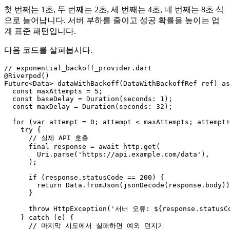
첫 번째는 1초, 두 번째는 2초, 세 번째는 4초, 네 번째는 8초 식
으로 늘어납니다. 서버 부하를 줄이고 성공 확률을 높이는 업
계 표준 패턴입니다.
다음 코드를 살펴봅시다.
// exponential_backoff_provider.dart

@Riverpod()

Future<Data> dataWithBackoff(DataWithBackoffRef ref) as
  const maxAttempts = 5;

  const baseDelay = Duration(seconds: 1);

  const maxDelay = Duration(seconds: 32);

  for (var attempt = 0; attempt < maxAttempts; attempt+
    try {

      // 실제 API 호출

      final response = await http.get(

        Uri.parse('https://api.example.com/data'),

      );

      if (response.statusCode == 200) {

        return Data.fromJson(jsonDecode(response.body))
      }

      throw HttpException('서버 오류: ${response.statusCo
    } catch (e) {

      // 마지막 시도에서 실패하면 예외 던지기
