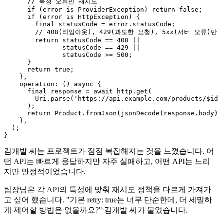
      // 특정 오류만 재시도

      if (error is ProviderException) return false;

      if (error is HttpException) {

        final statusCode = error.statusCode;

        // 408(타임아웃), 429(과도한 요청), 5xx(서버 오류)만
        return statusCode == 408 ||

               statusCode == 429 ||

               statusCode >= 500;

      }

      return true;

    },

    operation: () async {

      final response = await http.get(

        Uri.parse('https://api.example.com/products/$id
      );

      return Product.fromJson(jsonDecode(response.body)
    },

  );

김개발 씨는 프로젝트가 점점 복잡해지는 것을 느꼈습니다. 어
떤 API는 빠르게 응답하지만 자주 실패하고, 어떤 API는 느리
지만 안정적이었습니다.
팀장님은 각 API의 특성에 맞춰 재시도 정책을 다르게 가져가
고 싶어 했습니다. "기본 retry: true는 너무 단순한데, 더 세밀하
게 제어할 방법은 없을까요?" 김개발 씨가 물었습니다.