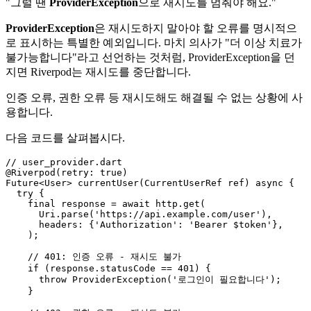
"그럴 땐
ProviderException
으로 재시도를 멈춰야 해요."
ProviderException
은 재시도하지 말아야 할 오류를 명시적으
로 표시하는 특별한 예외입니다. 마치 의사가 "더 이상 치료가
불가능합니다"라고 선언하는 것처럼, ProviderException을 던
지면 Riverpod는 재시도를 중단합니다.
인증 오류, 권한 오류 등 재시도해도 해결될 수 없는 상황에 사
용합니다.
다음 코드를 살펴봅시다.
// user_provider.dart

@Riverpod(retry: true)

Future<User> currentUser(CurrentUserRef ref) async {

  try {

    final response = await http.get(

      Uri.parse('https://api.example.com/user'),

      headers: {'Authorization': 'Bearer $token'},

    );

    // 401: 인증 오류 - 재시도 불가

    if (response.statusCode == 401) {

      throw ProviderException('로그인이 필요합니다');

    }
