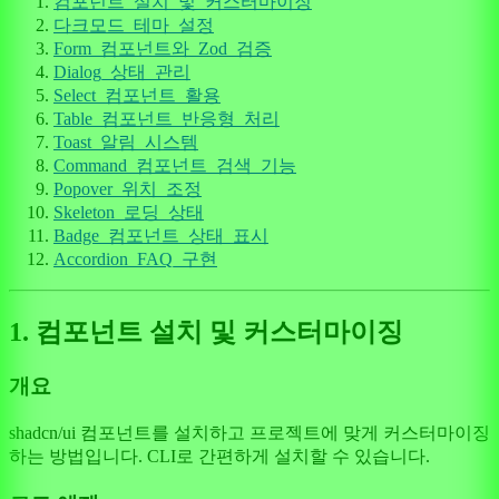
컴포넌트_설치_및_커스터마이징
다크모드_테마_설정
Form_컴포넌트와_Zod_검증
Dialog_상태_관리
Select_컴포넌트_활용
Table_컴포넌트_반응형_처리
Toast_알림_시스템
Command_컴포넌트_검색_기능
Popover_위치_조정
Skeleton_로딩_상태
Badge_컴포넌트_상태_표시
Accordion_FAQ_구현
1. 컴포넌트 설치 및 커스터마이징
개요
shadcn/ui 컴포넌트를 설치하고 프로젝트에 맞게 커스터마이징
하는 방법입니다. CLI로 간편하게 설치할 수 있습니다.