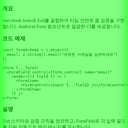
개요
react-hook-form과 Zod를 결합하여 타입 안전한 폼 검증을 구현
합니다. shadcn/ui Form 컴포넌트로 깔끔한 UI를 제공합니다.
코드 예제
const
 formSchema = z.
object
({

email
: z.
string
().
email
(
"유효한 이메일을 입력하세요"
)

})

<
Form
 {...form}>

<
FormField
control
=
{form.control}
name
=
"email"
render
=
{({
field
 }) =>
 (

<
FormItem
>
<
FormControl
>
<
Input
 {
...field
} />
</
FormControl
>
</
FormItem
>
    )} />
</
Form
설명
Zod 스키마로 검증 규칙을 정의하고, FormField로 각 입력 필드
를 감싸 자동으로 에러 메시지를 표시합니다.