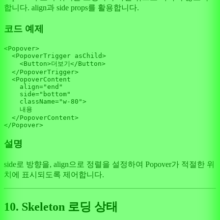
합니다. align과 side props를 활용합니다.
코드 예제
<
Popover
>

<
PopoverTrigger
asChild
>
<
Button
>
더보기
</
Button
>
</
PopoverTrigger
>
<
PopoverContent
align
=
"end"
side
=
"bottom"
className
=
"w-80"
>
    내용

</
PopoverContent
>
</
Popover
설명
side로 방향을, align으로 정렬을 설정하여 Popover가 적절한 위
치에 표시되도록 제어합니다.
10. Skeleton 로딩 상태