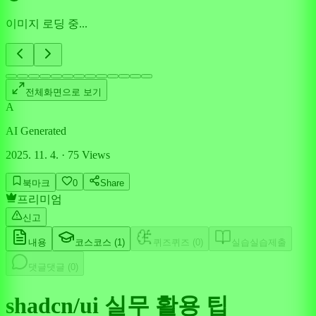
이미지 로딩 중...
전체화면으로 보기
A
AI Generated
2025. 11. 4.
·
75
Views
북마크
0
Share
프리미엄
신고
내용
코스
코스 (
1
)
퀴즈
퀴즈 (
0
)
실습
실습제출
댓글
댓글 (
0
)
shadcn/ui 실무 활용 팁