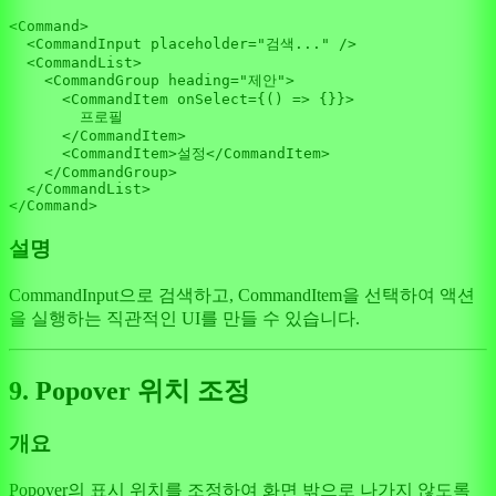
<
Command
>

<
CommandInput
placeholder
=
"검색..."
 />
<
CommandList
>
<
CommandGroup
heading
=
"제안"
>
<
CommandItem
onSelect
=
{()
 =>
 {}}>

        프로필

</
CommandItem
>
<
CommandItem
>
설정
</
CommandItem
>
</
CommandGroup
>
</
CommandList
>
</
Command
설명
CommandInput으로 검색하고, CommandItem을 선택하여 액션
을 실행하는 직관적인 UI를 만들 수 있습니다.
9. Popover 위치 조정
개요
Popover의 표시 위치를 조정하여 화면 밖으로 나가지 않도록