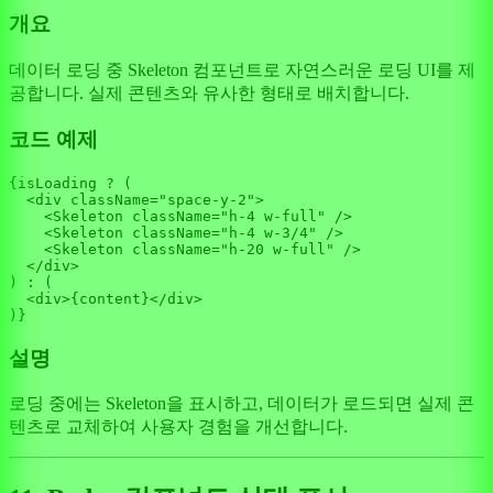
개요
데이터 로딩 중 Skeleton 컴포넌트로 자연스러운 로딩 UI를 제
공합니다. 실제 콘텐츠와 유사한 형태로 배치합니다.
코드 예제
{isLoading ? (

<
div
className
=
"space-y-2"
>
<
Skeleton
className
=
"h-4 w-full"
 />
<
Skeleton
className
=
"h-4 w-3/4"
 />
<
Skeleton
className
=
"h-20 w-full"
 />
</
div
>
) : (

<
div
>
{content}
</
div
>
설명
로딩 중에는 Skeleton을 표시하고, 데이터가 로드되면 실제 콘
텐츠로 교체하여 사용자 경험을 개선합니다.