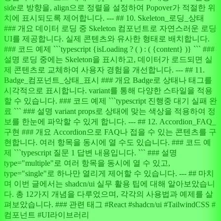
side로 방향을, align으로 정렬을 설정하여 Popover가 적절한 위
치에 표시되도록 제어합니다. --- ## 10. Skeleton_로딩_상태
### 개요 데이터 로딩 중 Skeleton 컴포넌트로 자연스러운 로딩
UI를 제공합니다. 실제 콘텐츠와 유사한 형태로 배치합니다.
### 코드 예제 ```typescript {isLoading ? ( ) : ( {content} )} ``` ###
설명 로딩 중에는 Skeleton을 표시하고, 데이터가 로드되면 실
제 콘텐츠로 교체하여 사용자 경험을 개선합니다. --- ## 11.
Badge_컴포넌트_상태_표시 ### 개요 Badge로 상태나 태그를
시각적으로 표시합니다. variant를 통해 다양한 스타일을 적용
할 수 있습니다. ### 코드 예제 ```typescript 진행중 대기 실패 완
료 ``` ### 설명 variant props로 상태에 맞는 색상을 적용하여 정
보를 한눈에 파악할 수 있게 합니다. --- ## 12. Accordion_FAQ_
구현 ### 개요 Accordion으로 FAQ나 접을 수 있는 콘텐츠를 구
현합니다. 여러 항목을 동시에 열 수도 있습니다. ### 코드 예
제 ```typescript 질문 1 답변 내용입니다. ``` ### 설명
type="multiple"로 여러 항목을 동시에 열 수 있고,
type="single"로 하나만 열리게 제어할 수 있습니다. --- ## 마치
며 이번 글에서는 shadcn/ui 실무 활용 팁에 대해 알아보았습니
다. 총 12가지 개념을 다루었으며, 각각의 사용법과 예제를 살
펴보았습니다. ### 관련 태그 #React #shadcn/ui #TailwindCSS #
컴포넌트 #UI라이브러리