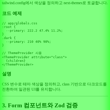
tailwind.config에서 색상을 정의하고 next-themes로 토글합니다.
코드 예제
// app/globals.css
:root {

  --
primary
: 
222.2
47.4
% 
11.2
%;

}

.
dark
 {

  --
primary
: 
210
40
% 
98
%;

}

// ThemeProvider 사용
<
ThemeProvider
 attribute=
"class"
>

  {children}

</
ThemeProvider
설명
CSS 변수로 테마 색상을 정의하고, class 기반으로 다크모드를
전환하여 일관된 UI를 유지합니다.
3. Form 컴포넌트와 Zod 검증