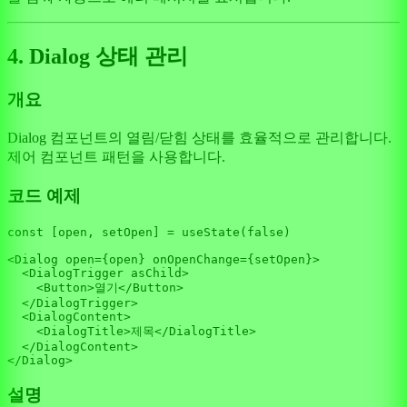
4. Dialog 상태 관리
개요
Dialog 컴포넌트의 열림/닫힘 상태를 효율적으로 관리합니다.
제어 컴포넌트 패턴을 사용합니다.
코드 예제
const
 [open, setOpen] = 
useState
(
false
)

<
Dialog
 open={open} onOpenChange={setOpen}>

<
DialogTrigger
asChild
>
<
Button
>
열기
</
Button
>
</
DialogTrigger
>
<
DialogContent
>
<
DialogTitle
>
제목
</
DialogTitle
>
</
DialogContent
>
</
Dialog
설명