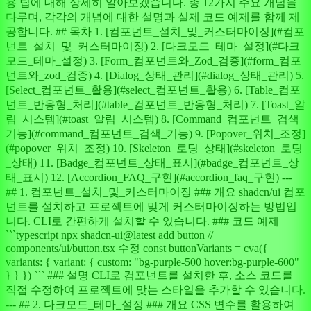
용 팁에 대해 상세히 알아보겠습니다. 총 12가지 주요 개념을
다루며, 각각의 개념에 대한 설명과 실제 코드 예제를 함께 제
공합니다. ## 목차 1. [컴포넌트_설치_및_커스터마이징](#컴포
넌트_설치_및_커스터마이징) 2. [다크모드_테마_설정](#다크
모드_테마_설정) 3. [Form_컴포넌트와_Zod_검증](#form_컴포
넌트와_zod_검증) 4. [Dialog_상태_관리](#dialog_상태_관리) 5.
[Select_컴포넌트_활용](#select_컴포넌트_활용) 6. [Table_컴포
넌트_반응형_처리](#table_컴포넌트_반응형_처리) 7. [Toast_알
림_시스템](#toast_알림_시스템) 8. [Command_컴포넌트_검색_
기능](#command_컴포넌트_검색_기능) 9. [Popover_위치_조정]
(#popover_위치_조정) 10. [Skeleton_로딩_상태](#skeleton_로딩
_상태) 11. [Badge_컴포넌트_상태_표시](#badge_컴포넌트_상
태_표시) 12. [Accordion_FAQ_구현](#accordion_faq_구현) ---
## 1. 컴포넌트_설치_및_커스터마이징 ### 개요 shadcn/ui 컴포
넌트를 설치하고 프로젝트에 맞게 커스터마이징하는 방법입
니다. CLI로 간편하게 설치할 수 있습니다. ### 코드 예제
```typescript npx shadcn-ui@latest add button //
components/ui/button.tsx 수정 const buttonVariants = cva({
variants: { variant: { custom: "bg-purple-500 hover:bg-purple-600"
} } }) ``` ### 설명 CLI로 컴포넌트를 설치한 후, 소스 코드를
직접 수정하여 프로젝트에 맞는 스타일을 추가할 수 있습니다.
--- ## 2. 다크모드_테마_설정 ### 개요 CSS 변수를 활용하여