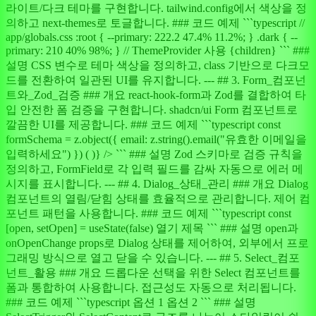
라이트/다크 테마를 구현합니다. tailwind.config에서 색상을 정
의하고 next-themes로 토글합니다. ### 코드 예제 ```typescript //
app/globals.css :root { --primary: 222.2 47.4% 11.2%; } .dark { --
primary: 210 40% 98%; } // ThemeProvider 사용 {children} ``` ###
설명 CSS 변수로 테마 색상을 정의하고, class 기반으로 다크모
드를 전환하여 일관된 UI를 유지합니다. --- ## 3. Form_컴포넌
트와_Zod_검증 ### 개요 react-hook-form과 Zod를 결합하여 타
입 안전한 폼 검증을 구현합니다. shadcn/ui Form 컴포넌트로
깔끔한 UI를 제공합니다. ### 코드 예제 ```typescript const
formSchema = z.object({ email: z.string().email("유효한 이메일을
입력하세요") }) ( )} /> ``` ### 설명 Zod 스키마로 검증 규칙을
정의하고, FormField로 각 입력 필드를 감싸 자동으로 에러 메
시지를 표시합니다. --- ## 4. Dialog_상태_관리 ### 개요 Dialog
컴포넌트의 열림/닫힘 상태를 효율적으로 관리합니다. 제어 컴
포넌트 패턴을 사용합니다. ### 코드 예제 ```typescript const
[open, setOpen] = useState(false) 열기 제목 ``` ### 설명 open과
onOpenChange props로 Dialog 상태를 제어하여, 외부에서 프로
그래밍 방식으로 열고 닫을 수 있습니다. --- ## 5. Select_컴포
넌트_활용 ### 개요 드롭다운 선택을 위한 Select 컴포넌트를
폼과 통합하여 사용합니다. 접근성도 자동으로 처리됩니다.
### 코드 예제 ```typescript 옵션 1 옵션 2 ``` ### 설명