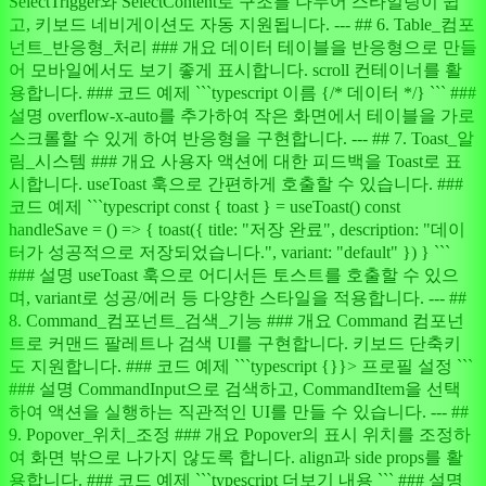
SelectTrigger와 SelectContent로 구조를 나누어 스타일링이 쉽
고, 키보드 네비게이션도 자동 지원됩니다. --- ## 6. Table_컴포
넌트_반응형_처리 ### 개요 데이터 테이블을 반응형으로 만들
어 모바일에서도 보기 좋게 표시합니다. scroll 컨테이너를 활
용합니다. ### 코드 예제 ```typescript 이름 {/* 데이터 */} ``` ###
설명 overflow-x-auto를 추가하여 작은 화면에서 테이블을 가로
스크롤할 수 있게 하여 반응형을 구현합니다. --- ## 7. Toast_알
림_시스템 ### 개요 사용자 액션에 대한 피드백을 Toast로 표
시합니다. useToast 훅으로 간편하게 호출할 수 있습니다. ###
코드 예제 ```typescript const { toast } = useToast() const
handleSave = () => { toast({ title: "저장 완료", description: "데이
터가 성공적으로 저장되었습니다.", variant: "default" }) } ```
### 설명 useToast 훅으로 어디서든 토스트를 호출할 수 있으
며, variant로 성공/에러 등 다양한 스타일을 적용합니다. --- ##
8. Command_컴포넌트_검색_기능 ### 개요 Command 컴포넌
트로 커맨드 팔레트나 검색 UI를 구현합니다. 키보드 단축키
도 지원합니다. ### 코드 예제 ```typescript {}}> 프로필 설정 ```
### 설명 CommandInput으로 검색하고, CommandItem을 선택
하여 액션을 실행하는 직관적인 UI를 만들 수 있습니다. --- ##
9. Popover_위치_조정 ### 개요 Popover의 표시 위치를 조정하
여 화면 밖으로 나가지 않도록 합니다. align과 side props를 활
용합니다. ### 코드 예제 ```typescript 더보기 내용 ``` ### 설명