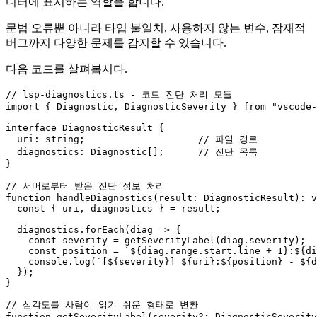
디터에 표시하는 역할을 합니다.
문법 오류뿐 아니라 타입 불일치, 사용하지 않는 변수, 잠재적
버그까지 다양한 문제를 감지할 수 있습니다.
다음 코드를 살펴봅시다.
// lsp-diagnostics.ts - 코드 진단 처리 모듈
import
 { 
Diagnostic
, 
DiagnosticSeverity
 } 
from
"vscode-
interface
DiagnosticResult
 {

uri
: 
string
;                    
// 파일 경로
diagnostics
: 
Diagnostic
[];      
// 진단 목록
}

// 서버로부터 받은 진단 정보 처리
function
handleDiagnostics
(
result
: 
DiagnosticResult
): 
v
const
 { uri, diagnostics } = result;

  diagnostics.
forEach
(
diag
 =>
 {

const
 severity = 
getSeverityLabel
(diag.
severity
);

const
 position = 
`
${diag.range.start.line + 
1
}
:
${di
console
.
log
(
`[
${severity}
] 
${uri}
:
${position}
 - 
${d
  });

}

// 심각도를 사람이 읽기 쉬운 형태로 변환
function
getSeverityLabel
(
severity
?: 
DiagnosticSeverity