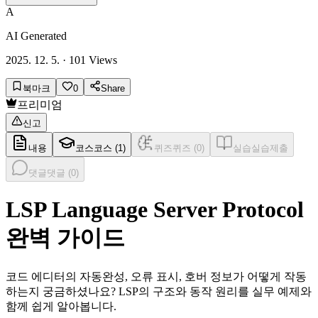
A
AI Generated
2025. 12. 5.
·
101
Views
북마크
0
Share
프리미엄
신고
내용
코스
코스 (
1
)
퀴즈
퀴즈 (
0
)
실습
실습제출
댓글
댓글 (
0
)
LSP Language Server Protocol
완벽 가이드
코드 에디터의 자동완성, 오류 표시, 호버 정보가 어떻게 작동
하는지 궁금하셨나요? LSP의 구조와 동작 원리를 실무 예제와
함께 쉽게 알아봅니다.