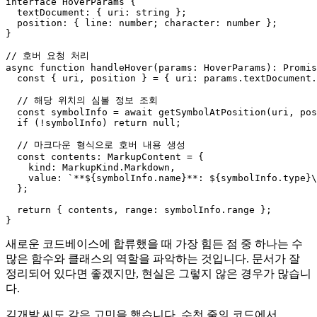
interface
HoverParams
 {

textDocument
: { 
uri
: 
string
 };

position
: { 
line
: 
number
; 
character
: 
number
 };

}

// 호버 요청 처리
async
function
handleHover
(
params
: 
HoverParams
): 
Promis
const
 { uri, position } = { 
uri
: params.
textDocument
.
// 해당 위치의 심볼 정보 조회
const
 symbolInfo = 
await
getSymbolAtPosition
(uri, pos
if
 (!symbolInfo) 
return
null
;

// 마크다운 형식으로 호버 내용 생성
const
contents
: 
MarkupContent
 = {

kind
: 
MarkupKind
.
Markdown
,

value
: 
`**
${symbolInfo.name}
**: 
${symbolInfo.
type
}
\
  };

return
 { contents, 
range
: symbolInfo.
range
 };

새로운 코드베이스에 합류했을 때 가장 힘든 점 중 하나는 수
많은 함수와 클래스의 역할을 파악하는 것입니다. 문서가 잘
정리되어 있다면 좋겠지만, 현실은 그렇지 않은 경우가 많습니
다.
김개발 씨도 같은 고민을 했습니다. 수천 줄의 코드에서