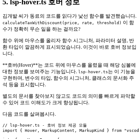
5. lsp-hover.ts 호버 정보
김개발 씨가 동료의 코드를 읽다가 낯선 함수를 발견했습니다.
이 함
calculateTaxWithDiscount(price, rate, threshold)
수가 정확히 무슨 일을 하는 걸까요?
함수 위에 마우스를 올리자 함수 시그니처, 파라미터 설명, 반
환 타입이 깔끔하게 표시되었습니다. 이것이 바로 호버 정보입
니다.
**호버(Hover)**는 코드 위에 마우스를 올렸을 때 해당 심볼에
대한 정보를 보여주는 기능입니다.
는 이 기능을
lsp-hover.ts
구현하며, 변수의 타입, 함수의 시그니처, 클래스의 문서화 주
석 등을 표시합니다.
별도의 문서를 찾아보지 않고도 코드의 의미를 빠르게 파악할
수 있어 코드 이해도가 크게 향상됩니다.
다음 코드를 살펴봅시다.
// lsp-hover.ts - 호버 정보 제공 모듈
import
 { 
Hover
, 
MarkupContent
, 
MarkupKind
 } 
from
"vscod