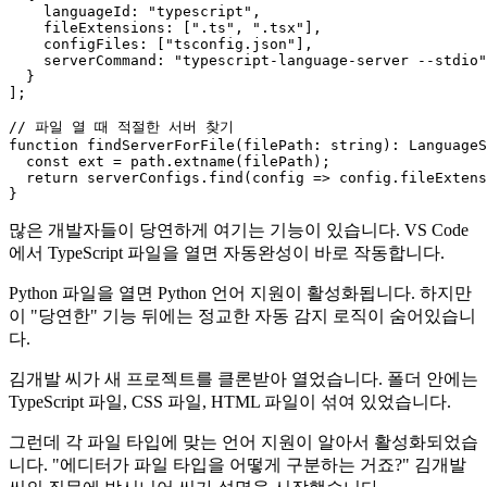
languageId
: 
"typescript"
,

fileExtensions
: [
".ts"
, 
".tsx"
],

configFiles
: [
"tsconfig.json"
],

serverCommand
: 
"typescript-language-server --stdio"
  }

];

// 파일 열 때 적절한 서버 찾기
function
findServerForFile
(
filePath
: 
string
): 
LanguageS
const
 ext = path.
extname
(filePath);

return
 serverConfigs.
find
(
config
 =>
 config.
fileExtens
많은 개발자들이 당연하게 여기는 기능이 있습니다. VS Code
에서 TypeScript 파일을 열면 자동완성이 바로 작동합니다.
Python 파일을 열면 Python 언어 지원이 활성화됩니다. 하지만
이 "당연한" 기능 뒤에는 정교한 자동 감지 로직이 숨어있습니
다.
김개발 씨가 새 프로젝트를 클론받아 열었습니다. 폴더 안에는
TypeScript 파일, CSS 파일, HTML 파일이 섞여 있었습니다.
그런데 각 파일 타입에 맞는 언어 지원이 알아서 활성화되었습
니다. "에디터가 파일 타입을 어떻게 구분하는 거죠?" 김개발