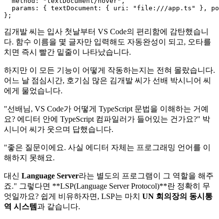
method
: 
"textDocument/hover"
,

params
: { 
textDocument
: { 
uri
: 
"file:///app.ts"
 }, 
po
김개발 씨는 입사 첫날부터 VS Code의 편리함에 감탄했습니
다. 함수 이름을 몇 글자만 입력해도 자동완성이 되고, 오타를
치면 즉시 빨간 밑줄이 나타났습니다.
하지만 이 모든 기능이 어떻게 작동하는지는 전혀 몰랐습니다.
어느 날 점심시간, 호기심 많은 김개발 씨가 선배 박시니어 씨
에게 물었습니다.
"선배님, VS Code가 어떻게 TypeScript 문법을 이해하는 거예
요? 에디터 안에 TypeScript 컴파일러가 들어있는 건가요?" 박
시니어 씨가 웃으며 답했습니다.
"좋은 질문이에요. 사실 에디터 자체는 프로그래밍 언어를 이
해하지 못해요.
대신
Language Server
라는 별도의 프로그램이 그 역할을 해주
죠." 그렇다면 **LSP(Language Server Protocol)**란 정확히 무
엇일까요? 쉽게 비유하자면, LSP는 마치
UN 회의장의 동시통
역 시스템
과 같습니다.