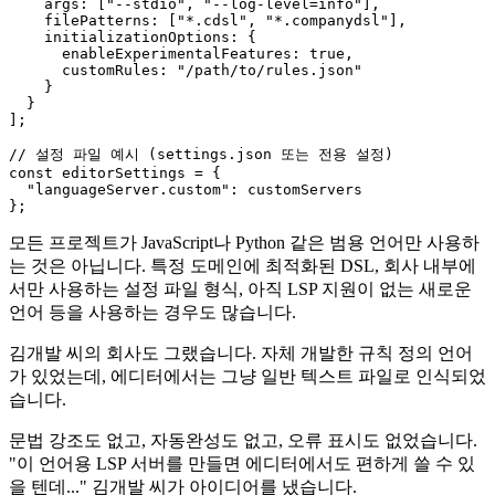
args
: [
"--stdio"
, 
"--log-level=info"
],

filePatterns
: [
"*.cdsl"
, 
"*.companydsl"
],

initializationOptions
: {

enableExperimentalFeatures
: 
true
,

customRules
: 
"/path/to/rules.json"
    }

  }

];

// 설정 파일 예시 (settings.json 또는 전용 설정)
const
 editorSettings = {

"languageServer.custom"
: customServers

모든 프로젝트가 JavaScript나 Python 같은 범용 언어만 사용하
는 것은 아닙니다. 특정 도메인에 최적화된 DSL, 회사 내부에
서만 사용하는 설정 파일 형식, 아직 LSP 지원이 없는 새로운
언어 등을 사용하는 경우도 많습니다.
김개발 씨의 회사도 그랬습니다. 자체 개발한 규칙 정의 언어
가 있었는데, 에디터에서는 그냥 일반 텍스트 파일로 인식되었
습니다.
문법 강조도 없고, 자동완성도 없고, 오류 표시도 없었습니다.
"이 언어용 LSP 서버를 만들면 에디터에서도 편하게 쓸 수 있
을 텐데..." 김개발 씨가 아이디어를 냈습니다.