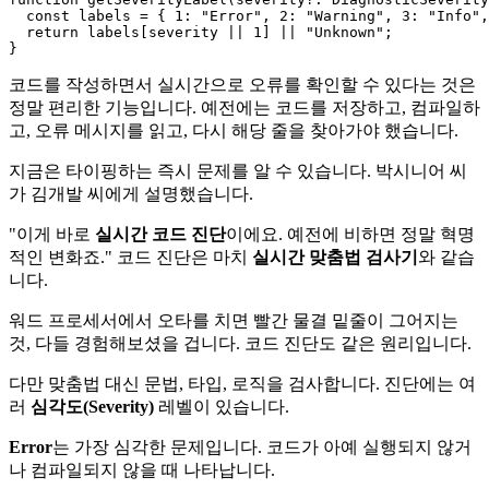
const
 labels = { 
1
: 
"Error"
, 
2
: 
"Warning"
, 
3
: 
"Info"
,
return
 labels[severity || 
1
] || 
"Unknown"
;

코드를 작성하면서 실시간으로 오류를 확인할 수 있다는 것은
정말 편리한 기능입니다. 예전에는 코드를 저장하고, 컴파일하
고, 오류 메시지를 읽고, 다시 해당 줄을 찾아가야 했습니다.
지금은 타이핑하는 즉시 문제를 알 수 있습니다. 박시니어 씨
가 김개발 씨에게 설명했습니다.
"이게 바로
실시간 코드 진단
이에요. 예전에 비하면 정말 혁명
적인 변화죠." 코드 진단은 마치
실시간 맞춤법 검사기
와 같습
니다.
워드 프로세서에서 오타를 치면 빨간 물결 밑줄이 그어지는
것, 다들 경험해보셨을 겁니다. 코드 진단도 같은 원리입니다.
다만 맞춤법 대신 문법, 타입, 로직을 검사합니다. 진단에는 여
러
심각도(Severity)
레벨이 있습니다.
Error
는 가장 심각한 문제입니다. 코드가 아예 실행되지 않거
나 컴파일되지 않을 때 나타납니다.