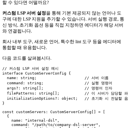
할 수 있다면 어떨까요?
커스텀 LSP 서버 설정
을 통해 기본 제공되지 않는 언어나 도
구에 대한 LSP 지원을 추가할 수 있습니다. 서버 실행 경로, 통
신 방식, 초기화 옵션 등을 직접 지정하면 에디터가 해당 서버
와 연결됩니다.
회사 내부 도구, 새로운 언어, 특수한 lint 도구 등을 에디터에
통합할 때 유용합니다.
다음 코드를 살펴봅시다.
// 커스텀 LSP 서버 설정 예시
interface
CustomServerConfig
 {

name
: 
string
;                     
// 서버 이름
command
: 
string
;                  
// 실행 명령어
args
?: 
string
[];                  
// 명령어 인자
filePatterns
: 
string
[];           
// 이 서버가 담당할 
initializationOptions
?: 
object
;   
// 초기화 시 전달할 
}

const
customServers
: 
CustomServerConfig
[] = [

  {

name
: 
"internal-dsl"
,

command
: 
"/path/to/company-dsl-server"
,
