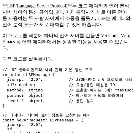
**LSP(Language Server Protocol)**는 코드 에디터와 언어 분석
서버 사이의 통신 규약입니다. 마치 통역사가 서로 다른 언어
를 사용하는 두 사람 사이에서 소통을 돕듯이, LSP는 에디터와
언어 분석 도구가 서로 대화할 수 있게 해줍니다.
이 프로토콜 덕분에 하나의 언어 서버를 만들면 VS Code, Vim,
Emacs 등 어떤 에디터에서든 동일한 기능을 사용할 수 있습니
다.
다음 코드를 살펴봅시다.
// LSP 클라이언트와 서버 간의 기본 통신 구조
interface
LSPMessage
 {

jsonrpc
: 
"2.0"
;           
// JSON-RPC 2.0 프로토콜 사용
id
?: 
number
;              
// 요청/응답 매칭용 ID
method
?: 
string
;          
// 호출할 메서드 (예: "textDocu
params
?: 
object
;          
// 메서드에 전달할 파라미터
result
?: 
object
;          
// 응답 결과
}

// 에디터가 서버에 호버 정보를 요청하는 예시
const
hoverRequest
: 
LSPMessage
 = {

jsonrpc
: 
"2.0"
,

id
: 
1
,
