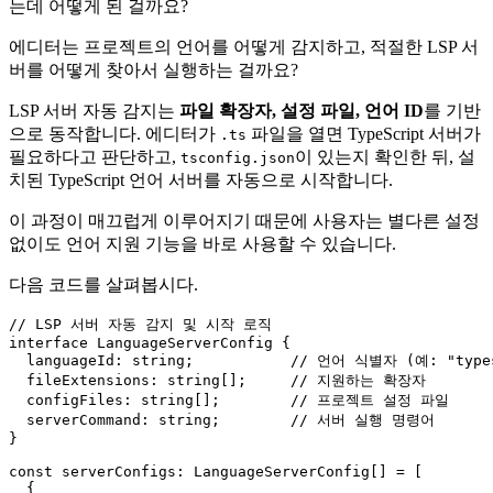
는데 어떻게 된 걸까요?
에디터는 프로젝트의 언어를 어떻게 감지하고, 적절한 LSP 서
버를 어떻게 찾아서 실행하는 걸까요?
LSP 서버 자동 감지는
파일 확장자, 설정 파일, 언어 ID
를 기반
으로 동작합니다. 에디터가
파일을 열면 TypeScript 서버가
.ts
필요하다고 판단하고,
이 있는지 확인한 뒤, 설
tsconfig.json
치된 TypeScript 언어 서버를 자동으로 시작합니다.
이 과정이 매끄럽게 이루어지기 때문에 사용자는 별다른 설정
없이도 언어 지원 기능을 바로 사용할 수 있습니다.
다음 코드를 살펴봅시다.
// LSP 서버 자동 감지 및 시작 로직
interface
LanguageServerConfig
 {

languageId
: 
string
;           
// 언어 식별자 (예: "types
fileExtensions
: 
string
[];     
// 지원하는 확장자
configFiles
: 
string
[];        
// 프로젝트 설정 파일
serverCommand
: 
string
;        
// 서버 실행 명령어
}

const
serverConfigs
: 
LanguageServerConfig
[] = [

  {
