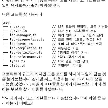
이렇게 분리하면 각 기능을 독립적으로 개발하고 테스트할 수
있어 유지보수가 훨씬 쉬워집니다.
다음 코드를 살펴봅시다.
lsp/

├── index.
ts
// LSP 모듈의 진입점, 모든 기능을 
├── server.
ts
// LSP 서버 시작/종료 로직
├── lsp-manager.
ts
// 여러 언어 서버 인스턴스 관리
├── lsp-diagnostics.
ts
// 코드 진단 (오류, 경고) 처리
├── lsp-hover.
ts
// 호버 시 타입/문서 정보 제공
├── lsp-completion.
ts
// 자동완성 기능
├── lsp-definition.
ts
// "정의로 이동" 기능
├── lsp-references.
ts
// "참조 찾기" 기능
├── types.
ts
// LSP 관련 타입 정의
└── utils.
ts
// 유틸리티 함수들
프로젝트의 규모가 커지면 모든 코드를 하나의 파일에 담는 것
은 불가능합니다. 김개발 씨도 처음에는
하나에 모든
lsp.ts
기능을 넣었다가, 파일이 2000줄을 넘어가자 수정할 때마다 원
하는 부분을 찾기가 힘들어졌습니다.
박시니어 씨가 코드 리뷰를 하다가 말했습니다. "이 파일 좀 분
리하는 게 어때요?