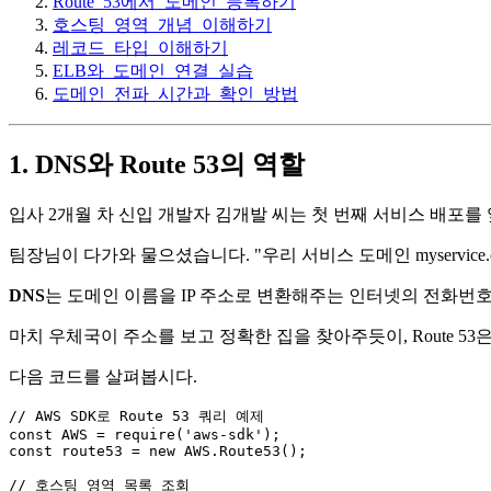
Route_53에서_도메인_등록하기
호스팅_영역_개념_이해하기
레코드_타입_이해하기
ELB와_도메인_연결_실습
도메인_전파_시간과_확인_방법
1. DNS와 Route 53의 역할
입사 2개월 차 신입 개발자 김개발 씨는 첫 번째 서비스 배포를 앞두
팀장님이 다가와 물으셨습니다. "우리 서비스 도메인 myservice.c
DNS
는 도메인 이름을 IP 주소로 변환해주는 인터넷의 전화번
마치 우체국이 주소를 보고 정확한 집을 찾아주듯이, Route 
다음 코드를 살펴봅시다.
// AWS SDK로 Route 53 쿼리 예제
const
AWS
 = 
require
(
'aws-sdk'
const
 route53 = 
new
AWS
.
Route53
();

// 호스팅 영역 목록 조회