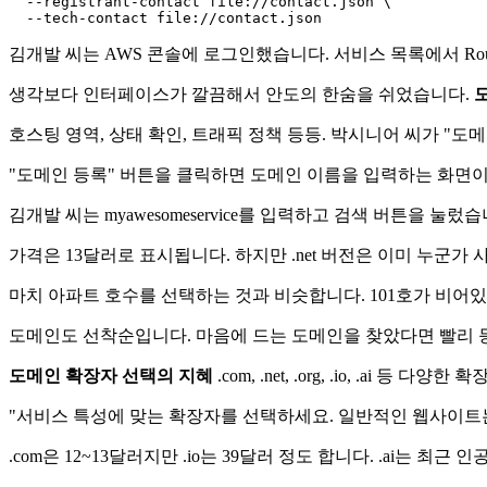
  --registrant-contact 
file
:
//contact.json \
  --tech-contact 
file
:
//contact.json
김개발 씨는 AWS 콘솔에 로그인했습니다. 서비스 목록에서 Rout
생각보다 인터페이스가 깔끔해서 안도의 한숨을 쉬었습니다.
호스팅 영역, 상태 확인, 트래픽 정책 등등. 박시니어 씨가 "
"도메인 등록" 버튼을 클릭하면 도메인 이름을 입력하는 화면이
김개발 씨는 myawesomeservice를 입력하고 검색 버튼을 눌렀
가격은 13달러로 표시됩니다. 하지만 .net 버전은 이미 누군가
마치 아파트 호수를 선택하는 것과 비슷합니다. 101호가 비어있
도메인도 선착순입니다. 마음에 드는 도메인을 찾았다면 빨리 
도메인 확장자 선택의 지혜
.com, .net, .org, .io, .ai
"서비스 특성에 맞는 확장자를 선택하세요. 일반적인 웹사이트는 .
.com은 12~13달러지만 .io는 39달러 정도 합니다. .ai는 