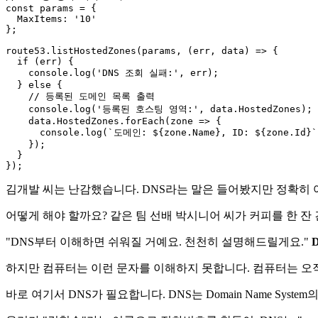
const
 params = {

MaxItems
: 
'10'
};

route53.
listHostedZones
(params, 
(
err, data
) =>
 {

if
 (err) {

console
.
log
(
'DNS 조회 실패:'
, err);

  } 
else
 {

// 등록된 도메인 목록 출력
console
.
log
(
'등록된 호스팅 영역:'
, data.
HostedZones
);

    data.
HostedZones
.
forEach
(
zone
 =>
 {

console
.
log
(
`도메인: 
${zone.Name}
, ID: 
${zone.Id}
`
    });

  }

김개발 씨는 난감했습니다. DNS라는 말은 들어봤지만 정확히 어
어떻게 해야 할까요? 같은 팀 선배 박시니어 씨가 커피를 한 잔
"DNS부터 이해하면 쉬워질 거예요. 천천히 설명해드릴게요."
하지만 컴퓨터는 이런 문자를 이해하지 못합니다. 컴퓨터는 오직 172
바로 여기서 DNS가 필요합니다. DNS는 Domain Name Sy