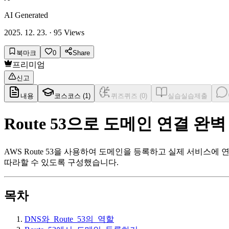
AI Generated
2025. 12. 23.
·
95
Views
북마크
0
Share
프리미엄
신고
내용
코스
코스 (
1
)
퀴즈
퀴즈 (
0
)
실습
실습제출
Route 53으로 도메인 연결 완
AWS Route 53을 사용하여 도메인을 등록하고 실제 서비스에
따라할 수 있도록 구성했습니다.
목차
DNS와_Route_53의_역할