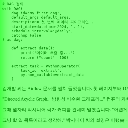
# DAG 정의
with
 DAG(

    dag_id=
'my_first_dag'
,

    default_args=default_args,

    description=
'첫 번째 데이터 파이프라인'
,

    start_date=datetime(
2024
, 
1
, 
1
),

    schedule_interval=
'@daily'
,

    catchup=
False
) 
as
 dag:

def
extract_data
():

print
(
"데이터 추출 중..."
)

return
 {
"count"
: 
100
}

    extract_task = PythonOperator(

        task_id=
'extract'
,

        python_callable=extract_data

김개발 씨는 Airflow 문서를 펼쳐 들었습니다. 첫 페이지부터
"Directed Acyclic Graph... 방향성 비순환 그래프라...
그때 옆자리 박시니어 씨가 커피를 건네며 말했습니다. "어렵게
그냥 할 일 목록이라고 생각해." 박시니어 씨의 설명은 이랬습