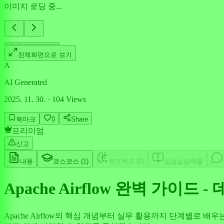
이미지 로딩 중...
전체화면으로 보기
A
AI Generated
2025. 11. 30.
·
104
Views
북마크
0
Share
프리미엄
신고
내용
코스
코스 (
1
)
퀴즈
퀴즈 (
0
)
실습
실습제출
Apache Airflow 완벽 가이드
Apache Airflow의 핵심 개념부터 실무 활용까지 단계별로 배