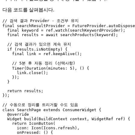
다음 코드를 살펴봅시다.
// 검색 결과 Provider - 조건부 유지

final searchResultProvider = FutureProvider.autoDispose
  final keyword = ref.watch(searchKeywordProvider);

  final results = await searchProducts(keyword);

  // 검색 결과가 있으면 계속 유지

  if (results.isNotEmpty) {

    final link = ref.keepAlive();

    // 5분 후 자동 정리 (선택사항)

    Timer(Duration(minutes: 5), () {

      link.close();

    });

  }

  return results;

});

// 수동으로 정리를 트리거할 수도 있음

class SearchPage extends ConsumerWidget {

  @override

  Widget build(BuildContext context, WidgetRef ref) {

    return IconButton(

      icon: Icon(Icons.refresh),

      onPressed: () {
