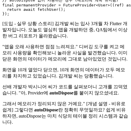
// autoDispose 없이 사용하는 경우 (메모리에 계속 유지됨)

final permanentProvider = FutureProvider<User>((ref) as
  return await fetchUser();

[도입 - 실무 상황 스토리] 김개발 씨는 입사 3개월 차 Flutter 개
발자입니다. 오늘도 열심히 앱을 개발하던 중, QA팀에서 이상
한 버그 리포트가 올라왔습니다.
"앱을 오래 사용하면 점점 느려져요." 디버깅 도구를 켜고 메
모리 사용량을 확인해보니 놀라운 사실을 발견했습니다. 이미
닫은 화면의 데이터가 메모리에 그대로 남아있었던 것입니다.
화면을 10개 열었다 닫으면, 10개 화면의 데이터가 모두 메모
리를 차지하고 있었습니다. 김개발 씨는 당황했습니다.
선배 개발자 박시니어 씨가 코드를 살펴보더니 고개를 끄덕였
습니다. "아, Provider에
autoDispose
를 붙이지 않으셨네요.
그래서 메모리가 정리되지 않은 거예요." [개념 설명 - 비유로
쉽게] 그렇다면
autoDispose
란 정확히 무엇일까요? 쉽게 비유
하자면, autoDispose는 마치 식당의 테이블 정리 시스템과 같습
니다.