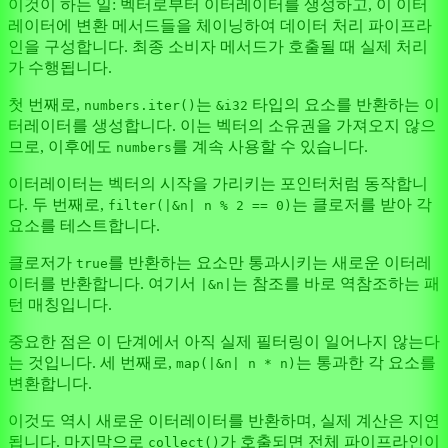
이것이 하는 일: 벡터로부터 이터레이터를 생성하고, 이 이터
레이터에 변환 메서드들을 체이닝하여 데이터 처리 파이프라
인을 구성합니다. 최종 소비자 메서드가 호출될 때 실제 처리
가 수행됩니다.
첫 번째로,
는
타입의 요소를 반환하는 이
numbers.iter()
&i32
터레이터를 생성합니다. 이는 벡터의 소유권을 가져오지 않으
므로, 이후에도
를 계속 사용할 수 있습니다.
numbers
이터레이터는 벡터의 시작을 가리키는 포인터처럼 동작합니
다. 두 번째로,
는 클로저를 받아 각
filter(|&n| n % 2 == 0)
요소를 테스트합니다.
클로저가
를 반환하는 요소만 통과시키는 새로운 이터레
true
이터를 반환합니다. 여기서
는 참조를 바로 역참조하는 패
|&n|
턴 매칭입니다.
중요한 점은 이 단계에서 아직 실제 필터링이 일어나지 않는다
는 것입니다. 세 번째로,
는 통과한 각 요소를
map(|&n| n * n)
변환합니다.
이것도 역시 새로운 이터레이터를 반환하며, 실제 계산은 지연
됩니다. 마지막으로
가 호출되면 전체 파이프라인이
collect()