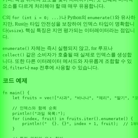
요소를 다르게 처리해야 할 때 매우 유용합니다.
C의
나 Python의
와 유사하
for (int i = 0; ...)
enumerate()
지만, Rust는 타입 안전성을 보장하여 인덱스 타입이 명확합니
다(
). 핵심 특징은 지연 평가되는 이터레이터라는 점입니
usize
다.
자체는 즉시 실행되지 않고, for 루프나
enumerate()
같은 소비자가 호출될 때 실제로 인덱스를 생성합
collect()
니다. 또한 다른 이터레이터 메서드와 자유롭게 조합할 수 있
어,
나
전후에 사용할 수 있습니다.
filter
map
코드 예제
fn
main
() {

let
fruits
 = 
vec!
[
"사과"
, 
"바나나"
, 
"체리"
, 
"딸기"
, 
"
// 인덱스와 함께 순회
println!
(
"과일 목록:"
);

for
 (index, fruit) 
in
 fruits.
iter
().
enumerate
() {

println!
(
"  {}. {}"
, index + 
1
, fruit);  
// 1
    }
