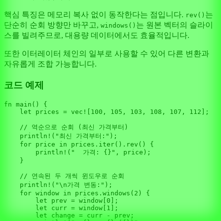
핵심 특징은 메모리 복사 없이 동작한다는 점입니다.
는
rev()
단순히 순회 방향만 바꾸고,
는 원본 벡터의 슬라이
windows()
스를 빌려주므로, 대용량 데이터에서도 효율적입니다.
또한 이터레이터 체인의 일부로 사용할 수 있어 다른 변환과
자유롭게 조합 가능합니다.
코드 예제
fn
main
() {

let
prices
 = 
vec!
[
100
, 
105
, 
103
, 
108
, 
107
, 
112
];

// 역순으로 순회 (최신 가격부터)
println!
(
"최신 가격부터:"
);

for
price
in
 prices.
iter
().
rev
() {

println!
(
"  가격: {}"
, price);

    }

// 연속된 두 개씩 윈도우로 순회
println!
(
"\n가격 변동:"
);

for
window
in
 prices.
windows
(
2
) {

let
prev
 = window[
0
];

let
curr
 = window[
1
];

let
change
 = curr - prev;
