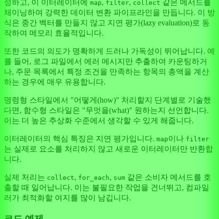
성하고, 이 이터레이터에
,
,
같은 메서드를
map
filter
collect
체이닝하여 강력한 데이터 변환 파이프라인을 만듭니다. 이 방
식은 중간 벡터를 만들지 않고 지연 평가(lazy evaluation)로 동
작하여 메모리 효율적입니다.
또한 코드의 의도가 명확하게 드러나 가독성이 뛰어납니다. 예
를 들어, 로그 파일에서 에러 메시지만 추출하여 카운팅하거
나, 주문 목록에서 특정 조건을 만족하는 항목의 총액을 계산
하는 경우에 매우 유용합니다.
명령형 스타일에서 "어떻게(how)" 처리할지 단계별로 기술했
다면, 함수형 스타일은 "무엇을(what)" 원하는지 선언합니다.
이는 더 높은 추상화 수준에서 생각할 수 있게 해줍니다.
이터레이터의 핵심 특징은 지연 평가입니다.
이나
map
filter
는 실제로 요소를 처리하지 않고 새로운 이터레이터만 반환합
니다.
실제 처리는
,
,
같은 소비자 메서드를 호
collect
for_each
sum
출할 때 일어납니다. 이는 불필요한 작업을 건너뛰고, 컴파일
러가 최적화할 여지를 많이 남깁니다.
코드 예제