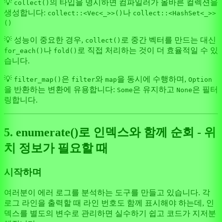
💡
의 타입을 명시하면 컴파일러가 올바른 컬렉션을
collect()
생성합니다:
나
collect::<Vec<_>>()
collect::<HashSet<_>>
()
💡 성능이 중요한 경우,
로 중간 벡터를 만드는 대신
collect()
나
로 직접 처리하는 것이 더 효율적일 수 있
for_each()
fold()
습니다.
💡
은
와
을 동시에 수행하며,
filter_map()
filter
map
Option
을 반환하는 변환에 유용합니다:
은 유지하고
은 필터
Some
None
링합니다.
5. enumerate()로 인덱스와 함께 순회 - 위
치 정보가 필요할 때
시작하며
여러분이 에러 로그를 분석하는 도구를 만들고 있습니다. 각
로그 라인을 출력할 때 라인 번호도 함께 표시해야 하는데, 인
덱스를 별도의 변수로 관리하면 실수하기 쉽고 코드가 지저분