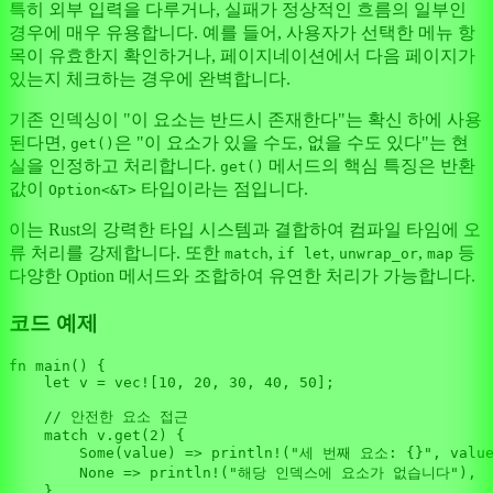
특히 외부 입력을 다루거나, 실패가 정상적인 흐름의 일부인
경우에 매우 유용합니다. 예를 들어, 사용자가 선택한 메뉴 항
목이 유효한지 확인하거나, 페이지네이션에서 다음 페이지가
있는지 체크하는 경우에 완벽합니다.
기존 인덱싱이 "이 요소는 반드시 존재한다"는 확신 하에 사용
된다면,
은 "이 요소가 있을 수도, 없을 수도 있다"는 현
get()
실을 인정하고 처리합니다.
메서드의 핵심 특징은 반환
get()
값이
타입이라는 점입니다.
Option<&T>
이는 Rust의 강력한 타입 시스템과 결합하여 컴파일 타임에 오
류 처리를 강제합니다. 또한
,
,
,
등
match
if let
unwrap_or
map
다양한 Option 메서드와 조합하여 유연한 처리가 가능합니다.
코드 예제
fn
main
() {

let
v
 = 
vec!
[
10
, 
20
, 
30
, 
40
, 
50
];

// 안전한 요소 접근
match
 v.
get
(
2
) {

Some
(value) => 
println!
(
"세 번째 요소: {}"
, value
None
 => 
println!
(
"해당 인덱스에 요소가 없습니다"
),

    }
