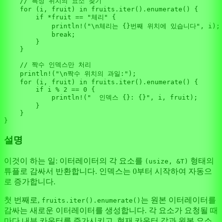
// 특정 위치의 요소 찾기
for
 (i, fruit) 
in
 fruits.
iter
().
enumerate
() {

if
 *fruit == 
"체리"
 {

println!
(
"\n체리는 {}번째 위치에 있습니다"
, i);

break
;

        }

    }

// 짝수 인덱스만 처리
println!
(
"\n짝수 위치의 과일:"
);

for
 (i, fruit) 
in
 fruits.
iter
().
enumerate
() {

if
 i % 
2
 == 
0
 {

println!
(
"  인덱스 {}: {}"
, i, fruit);

        }

    }

설명
이것이 하는 일: 이터레이터의 각 요소를
형태의
(usize, &T)
튜플로 감싸서 반환합니다. 인덱스는 0부터 시작하여 자동으
로 증가합니다.
첫 번째로,
는 원본 이터레이터를
fruits.iter().enumerate()
감싸는 새로운 이터레이터를 생성합니다. 각 요소가 요청될 때
마다 내부 카운터를 증가시키고, 현재 카운터 값과 원본 요소