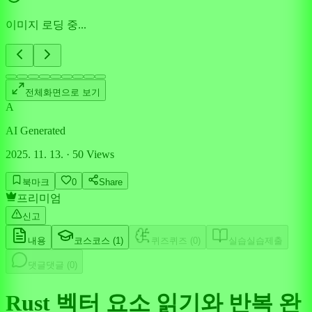
이미지 로딩 중...
전체화면으로 보기
A
AI Generated
2025. 11. 13.
·
50
Views
북마크
0
Share
프리미엄
신고
내용
코스
코스 (
1
)
퀴즈
퀴즈 (
0
)
실습
실습제출
댓글
댓글 (
0
)
Rust 벡터 요소 읽기와 반복 완