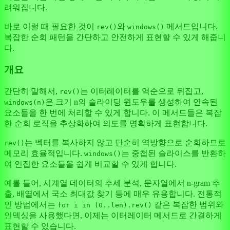
려워집니다.
바로 이럴 때 필요한 것이
와
메서드입니다.
rev()
windows()
복잡한 순회 패턴을 간단하고 안전하게 표현할 수 있게 해줍니
다.
개요
간단히 말해서,
는 이터레이터를 역순으로 뒤집고,
rev()
은 크기 n의 슬라이딩 윈도우를 생성하여 연속된
windows(n)
요소들을 한 번에 처리할 수 있게 합니다. 이 메서드들은 복잡
한 순회 로직을 추상화하여 의도를 명확하게 표현합니다.
는 벡터를 복사하지 않고 단순히 역방향으로 순회하므로
rev()
메모리 효율적입니다.
는 중첩된 슬라이스를 반환하
windows()
여 인접한 요소들을 쉽게 비교할 수 있게 합니다.
예를 들어, 시계열 데이터의 추세 분석, 문자열에서 n-gram 추
출, 배열에서 국소 최대값 찾기 등에 매우 유용합니다. 전통적
인 방법에서는
같은 복잡한 범위와
for i in (0..len).rev()
인덱싱을 사용했다면, 이제는 이터레이터 메서드로 간결하게
표현할 수 있습니다.