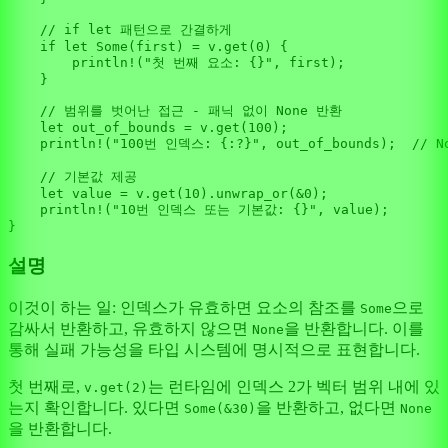
// if let 패턴으로 간결하게
if
let
Some
(first) = v.
get
(
0
) {

println!
(
"첫 번째 요소: {}"
, first);

    }

// 범위를 벗어난 접근 - 패닉 없이 None 반환
let
out_of_bounds
 = v.
get
(
100
);

println!
(
"100번 인덱스: {:?}"
, out_of_bounds);  
// N
// 기본값 제공
let
value
 = v.
get
(
10
).
unwrap_or
(&
0
);

println!
(
"10번 인덱스 또는 기본값: {}"
, value);

설명
이것이 하는 일: 인덱스가 유효하면 요소의 참조를
으로
Some
감싸서 반환하고, 유효하지 않으면
을 반환합니다. 이를
None
통해 실패 가능성을 타입 시스템에 명시적으로 표현합니다.
첫 번째로,
는 런타임에 인덱스 2가 벡터 범위 내에 있
v.get(2)
는지 확인합니다. 있다면
을 반환하고, 없다면
Some(&30)
None
을 반환합니다.