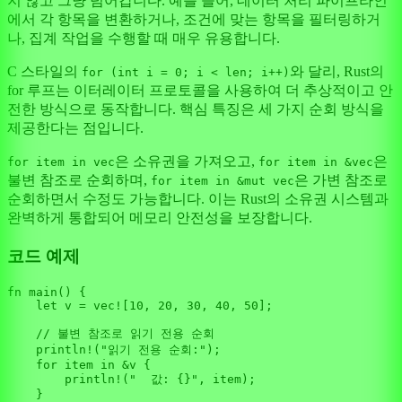
지 않고 그냥 넘어갑니다. 예를 들어, 데이터 처리 파이프라인
에서 각 항목을 변환하거나, 조건에 맞는 항목을 필터링하거
나, 집계 작업을 수행할 때 매우 유용합니다.
C 스타일의
와 달리, Rust의
for (int i = 0; i < len; i++)
for 루프는 이터레이터 프로토콜을 사용하여 더 추상적이고 안
전한 방식으로 동작합니다. 핵심 특징은 세 가지 순회 방식을
제공한다는 점입니다.
은 소유권을 가져오고,
은
for item in vec
for item in &vec
불변 참조로 순회하며,
은 가변 참조로
for item in &mut vec
순회하면서 수정도 가능합니다. 이는 Rust의 소유권 시스템과
완벽하게 통합되어 메모리 안전성을 보장합니다.
코드 예제
fn
main
() {

let
v
 = 
vec!
[
10
, 
20
, 
30
, 
40
, 
50
];

// 불변 참조로 읽기 전용 순회
println!
(
"읽기 전용 순회:"
);

for
item
in
 &v {

println!
(
"  값: {}"
, item);

    }
