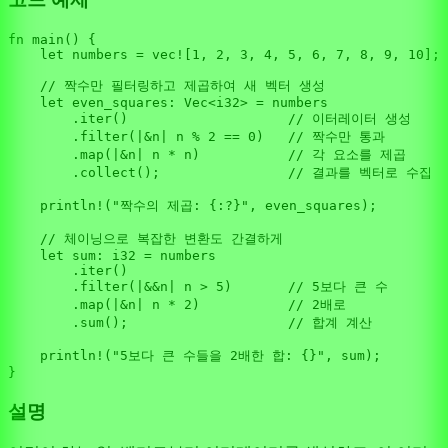
fn
main
() {

let
numbers
 = 
vec!
[
1
, 
2
, 
3
, 
4
, 
5
, 
6
, 
7
, 
8
, 
9
, 
10
];

// 짝수만 필터링하고 제곱하여 새 벡터 생성
let
even_squares
: 
Vec
<
i32
> = numbers

        .
iter
()                    
// 이터레이터 생성
        .
filter
(|&n| n % 
2
 == 
0
)   
// 짝수만 통과
        .
map
(|&n| n * n)           
// 각 요소를 제곱
        .
collect
();                
// 결과를 벡터로 수집
println!
(
"짝수의 제곱: {:?}"
, even_squares);

// 체이닝으로 복잡한 변환도 간결하게
let
sum
: 
i32
 = numbers

        .
iter
()

        .
filter
(|&&n| n > 
5
)       
// 5보다 큰 수
        .
map
(|&n| n * 
2
)           
// 2배로
        .
sum
();                    
// 합계 계산
println!
(
"5보다 큰 수들을 2배한 합: {}"
, sum);

설명