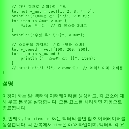
// 가변 참조로 순회하며 수정
let
mut 
v_mut
 = 
vec!
[
1
, 
2
, 
3
, 
4
, 
5
];

println!
(
"\n수정 전: {:?}"
, v_mut);

for
item
in
 &
mut
 v_mut {

        *item *= 
2
;  
// 각 요소를 2배로
    }

println!
(
"수정 후: {:?}"
, v_mut);

// 소유권을 가져오는 순회 (벡터 소비)
let
v_owned
 = 
vec!
[
100
, 
200
, 
300
];

for
item
in
 v_owned {

println!
(
"  소유한 값: {}"
, item);

    }

// println!("{:?}", v_owned);  // 에러! 이미 소비됨
설명
이것이 하는 일: 벡터의 이터레이터를 생성하고, 각 요소에 대
해 루프 본문을 실행합니다. 모든 요소를 처리하면 자동으로
종료됩니다.
첫 번째로,
는 벡터의 불변 참조 이터레이터를
for item in &v
생성합니다. 각 반복에서
은
타입이며, 벡터의 각 요
item
&i32