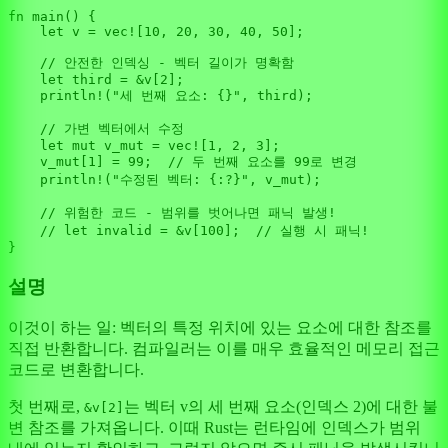
fn
main
() {

let
v
 = 
vec!
[
10
, 
20
, 
30
, 
40
, 
50
];

// 안전한 인덱싱 - 벡터 길이가 명확함
let
third
 = &v[
2
];

println!
(
"세 번째 요소: {}"
, third);

// 가변 벡터에서 수정
let
mut 
v_mut
 = 
vec!
[
1
, 
2
, 
3
];

    v_mut[
1
] = 
99
;  
// 두 번째 요소를 99로 변경
println!
(
"수정된 벡터: {:?}"
, v_mut);

// 위험한 코드 - 범위를 벗어나면 패닉 발생!
// let invalid = &v[100];  // 실행 시 패닉!
설명
이것이 하는 일: 벡터의 특정 위치에 있는 요소에 대한 참조를
직접 반환합니다. 컴파일러는 이를 매우 효율적인 메모리 접근
코드로 변환합니다.
첫 번째로,
는 벡터 v의 세 번째 요소(인덱스 2)에 대한 불
&v[2]
변 참조를 가져옵니다. 이때 Rust는 런타임에 인덱스가 범위