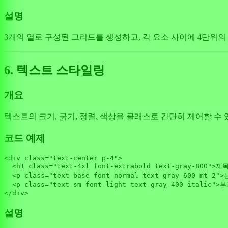
설명
3개의 열로 구성된 그리드를 생성하고, 각 요소 사이에 4단위
6. 텍스트 스타일링
개요
텍스트의 크기, 굵기, 정렬, 색상을 클래스로 간단히 제어할 
코드 예제
<div 
class
=
"text-center p-4"
>

<
h1
class
=
"text-4xl font-extrabold text-gray-800"
>
제
<
p
class
=
"text-base font-normal text-gray-600 mt-2"
>
<
p
class
=
"text-sm font-light text-gray-400 italic"
>
부
설명