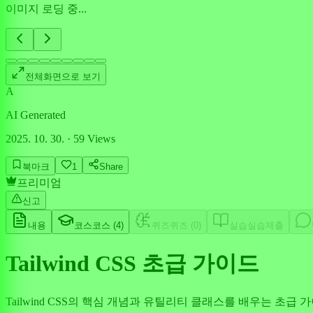
이미지 로딩 중...
전체화면으로 보기
A
AI Generated
2025. 10. 30.
·
59
Views
북마크
1
Share
프리미엄
신고
내용
코스
코스 (
4
)
퀴즈
퀴즈 (
0
)
실습
실습제출
Tailwind CSS 초급 가이드
Tailwind CSS의 핵심 개념과 유틸리티 클래스를 배우는 초