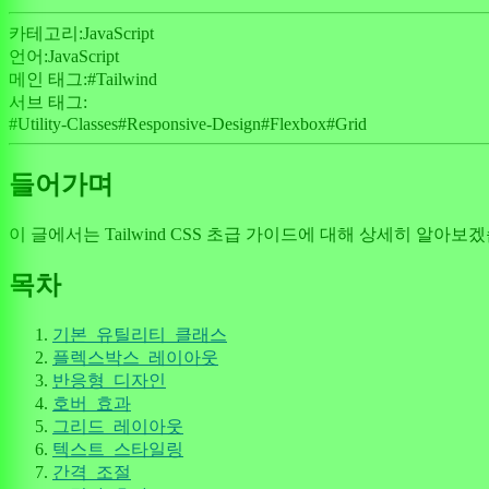
카테고리:
JavaScript
언어:
JavaScript
메인 태그:
#
Tailwind
서브 태그:
#
Utility-Classes
#
Responsive-Design
#
Flexbox
#
Grid
들어가며
이 글에서는 Tailwind CSS 초급 가이드에 대해 상세히 알아
목차
기본_유틸리티_클래스
플렉스박스_레이아웃
반응형_디자인
호버_효과
그리드_레이아웃
텍스트_스타일링
간격_조절