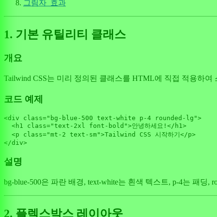
그림자_효과
1. 기본 유틸리티 클래스
개요
Tailwind CSS는 미리 정의된 클래스를 HTML에 직접 적용
코드 예제
<div 
class
=
"bg-blue-500 text-white p-4 rounded-lg"
>

<
h1
class
=
"text-2xl font-bold"
>
안녕하세요!
</
h1
>
<
p
class
=
"mt-2 text-sm"
>
Tailwind CSS 시작하기
</
p
>
설명
bg-blue-500은 파란 배경, text-white는 흰색 텍스트, p-
2. 플렉스박스 레이아웃