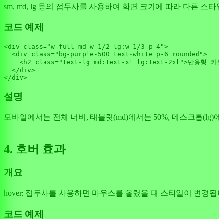
sm, md, lg 등의 접두사를 사용하여 화면 크기에 따라 다른 
코드 예제
<div 
class
=
"w-full md:w-1/2 lg:w-1/3 p-4"
>

<
div
class
=
"bg-purple-500 text-white p-6 rounded"
>
<
h2
class
=
"text-lg md:text-xl lg:text-2xl"
>
반응형 카
</
div
>
설명
모바일에서는 전체 너비, 태블릿(md)에서는 50%, 데스크톱(l
4. 호버 효과
개요
hover: 접두사를 사용하면 마우스를 올렸을 때 스타일이 변경됩
코드 예제