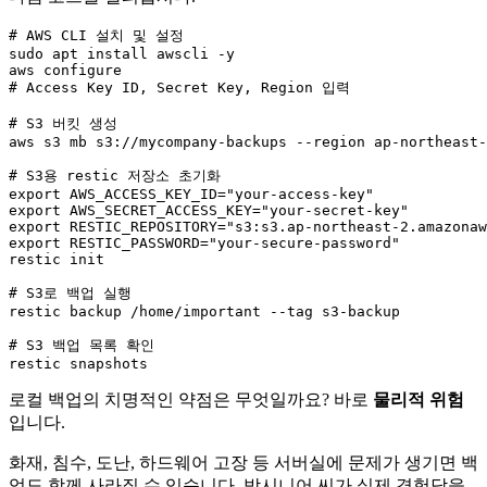
# AWS CLI 설치 및 설정
sudo apt install awscli -y

# Access Key ID, Secret Key, Region 입력
# S3 버킷 생성
aws s3 mb s3://mycompany-backups --region ap-northeast-
# S3용 restic 저장소 초기화
export AWS_ACCESS_KEY_ID=
"your-access-key"
export AWS_SECRET_ACCESS_KEY=
"your-secret-key"
export RESTIC_REPOSITORY=
"s3:s3.ap-northeast-2.amazonaw
export RESTIC_PASSWORD=
"your-secure-password"
restic init

# S3로 백업 실행
restic backup /home/important --tag s3-backup

# S3 백업 목록 확인
로컬 백업의 치명적인 약점은 무엇일까요? 바로
물리적 위험
입니다.
화재, 침수, 도난, 하드웨어 고장 등 서버실에 문제가 생기면 백
업도 함께 사라질 수 있습니다. 박시니어 씨가 실제 경험담을