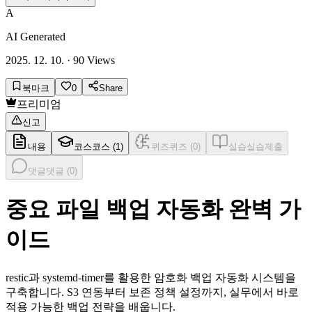
A
AI Generated
2025. 12. 10.
·
90
Views
북마크
0
Share
프리미엄
신고
내용
코스
코스 (
1
)
퀴즈
퀴즈 (
0
)
실습
실습제출
댓글
댓글 (
0
)
중요 파일 백업 자동화 완벽 가
이드
restic과 systemd-timer를 활용한 암호화 백업 자동화 시스템을
구축합니다. S3 연동부터 보존 정책 설정까지, 실무에서 바로
적용 가능한 백업 전략을 배웁니다.