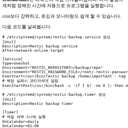
계처럼 정해진 시간에 자동으로 프로그램을 실행합니다.
cron보다 강력하고, 로깅과 모니터링도 쉽게 할 수 있습니다.
다음 코드를 살펴봅시다.
# /etc/systemd/system/restic-backup.service 생성
[Unit]

Description=Restic backup service

After=network-online.target

Type
=oneshot

Environment=
"RESTIC_REPOSITORY=/backup/repo"
Environment=
"RESTIC_PASSWORD_FILE=/root/.restic-passwor
ExecStart=/usr/
bin
# 백업 실패시 관리자에게 알림
ExecStartPost=/usr/
bin
/bash -c 
'if [ $? -ne 0 ]; then e
# /etc/systemd/system/restic-backup.timer 생성
[Unit]

Description=Restic backup timer

# 매일 새벽 2시에 실행
OnCalendar=daily

OnCalendar=02:
00