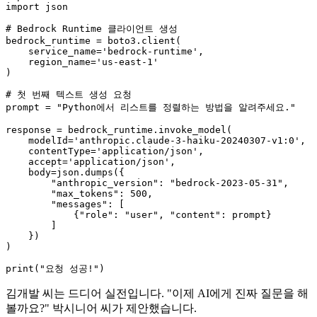
import
 json

# Bedrock Runtime 클라이언트 생성
bedrock_runtime = boto3.client(

    service_name=
'bedrock-runtime'
,

    region_name=
'us-east-1'
)

# 첫 번째 텍스트 생성 요청
prompt = 
"Python에서 리스트를 정렬하는 방법을 알려주세요."
response = bedrock_runtime.invoke_model(

    modelId=
'anthropic.claude-3-haiku-20240307-v1:0'
,

    contentType=
'application/json'
,

    accept=
'application/json'
,

    body=json.dumps({

"anthropic_version"
: 
"bedrock-2023-05-31"
,

"max_tokens"
: 
500
,

"messages"
: [

            {
"role"
: 
"user"
, 
"content"
: prompt}

        ]

    })

)

print
(
"요청 성공!"
김개발 씨는 드디어 실전입니다. "이제 AI에게 진짜 질문을 해
볼까요?" 박시니어 씨가 제안했습니다.