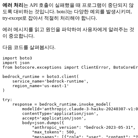
에러 처리
는 API 호출이 실패했을 때 프로그램이 중단되지 않
도록 대비하는 것입니다. boto3는 다양한 예외를 발생시키며,
try-except로 잡아서 적절히 처리해야 합니다.
에러 메시지를 읽고 원인을 파악하여 사용자에게 알려주는 것
이 중요합니다.
다음 코드를 살펴봅시다.
import
import
from
 botocore.exceptions 
import
 ClientError, BotoCoreEr
bedrock_runtime = boto3.client(

    service_name=
'bedrock-runtime'
,

    region_name=
'us-east-1'
)

try
:

    response = bedrock_runtime.invoke_model(

        modelId=
'anthropic.claude-3-haiku-20240307-v1:0
        contentType=
'application/json'
,

        accept=
'application/json'
,

        body=json.dumps({

"anthropic_version"
: 
"bedrock-2023-05-31"
,

"max_tokens"
: 
500
,

"messages"
: [{
"role"
: 
"user"
, 
"content"
: 
"