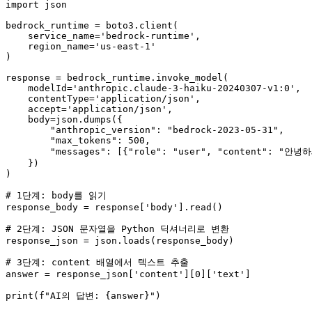
import
 json

bedrock_runtime = boto3.client(

    service_name=
'bedrock-runtime'
,

    region_name=
'us-east-1'
)

response = bedrock_runtime.invoke_model(

    modelId=
'anthropic.claude-3-haiku-20240307-v1:0'
,

    contentType=
'application/json'
,

    accept=
'application/json'
,

    body=json.dumps({

"anthropic_version"
: 
"bedrock-2023-05-31"
,

"max_tokens"
: 
500
,

"messages"
: [{
"role"
: 
"user"
, 
"content"
: 
"안녕하
    })

)

# 1단계: body를 읽기
response_body = response[
'body'
].read()

# 2단계: JSON 문자열을 Python 딕셔너리로 변환
response_json = json.loads(response_body)

# 3단계: content 배열에서 텍스트 추출
answer = response_json[
'content'
][
0
][
'text'
]

print
(
f"AI의 답변: 
{answer}
"