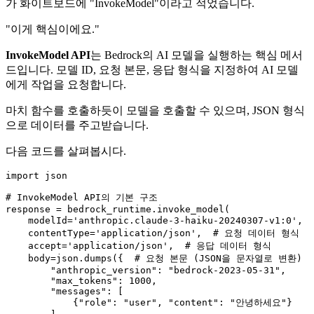
가 화이트보드에 "InvokeModel"이라고 적었습니다.
"이게 핵심이에요."
InvokeModel API
는 Bedrock의 AI 모델을 실행하는 핵심 메서
드입니다. 모델 ID, 요청 본문, 응답 형식을 지정하여 AI 모델
에게 작업을 요청합니다.
마치 함수를 호출하듯이 모델을 호출할 수 있으며, JSON 형식
으로 데이터를 주고받습니다.
다음 코드를 살펴봅시다.
import
 json

# InvokeModel API의 기본 구조
response = bedrock_runtime.invoke_model(

    modelId=
'anthropic.claude-3-haiku-20240307-v1:0'
,  
    contentType=
'application/json'
,  
# 요청 데이터 형식
    accept=
'application/json'
,  
# 응답 데이터 형식
    body=json.dumps({  
# 요청 본문 (JSON을 문자열로 변환)
"anthropic_version"
: 
"bedrock-2023-05-31"
,

"max_tokens"
: 
1000
,

"messages"
: [

            {
"role"
: 
"user"
, 
"content"
: 
"안녕하세요"
}
