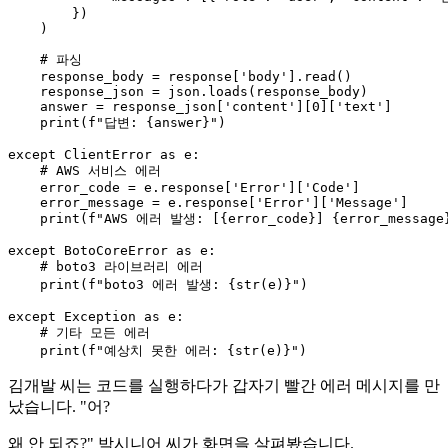
        })

    )

# 파싱
    response_body = response[
'body'
].read()

    response_json = json.loads(response_body)

    answer = response_json[
'content'
][
0
][
'text'
]

print
(
f"답변: 
{answer}
"
)

except
 ClientError 
as
 e:

# AWS 서비스 에러
    error_code = e.response[
'Error'
][
'Code'
]

    error_message = e.response[
'Error'
][
'Message'
]

print
(
f"AWS 에러 발생: [
{error_code}
] 
{error_message
except
 BotoCoreError 
as
 e:

# boto3 라이브러리 에러
print
(
f"boto3 에러 발생: 
{
str
(e)}
"
)

except
 Exception 
as
 e:

# 기타 모든 에러
print
(
f"예상치 못한 에러: 
{
str
(e)}
"
김개발 씨는 코드를 실행하다가 갑자기 빨간 에러 메시지를 만
났습니다. "어?
왜 안 되죠?" 박시니어 씨가 화면을 살펴봤습니다.