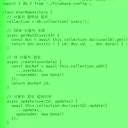
import
 { db } 
from
'./firebase-config'
;

class
UserRepository
 {

// 사용자 컬렉션 참조
  collection = db.
collection
(
'users'
);

// ID로 사용자 조회
async
getById
(
userId
) {

const
 doc = 
await
this
.
collection
.
doc
(userId).
get
()
return
 doc.
exists
 ? { 
id
: doc.
id
, ...doc.
data
() } :
  }

// 새 사용자 생성
async
create
(
userData
) {

const
 docRef = 
await
this
.
collection
.
add
({

      ...userData,

createdAt
: 
new
Date
()

    });

return
 docRef.
id
;

  }

// 사용자 정보 업데이트
async
update
(
userId, updates
) {

await
this
.
collection
.
doc
(userId).
update
({

      ...updates,

updatedAt
: 
new
Date
()

    });

  }
