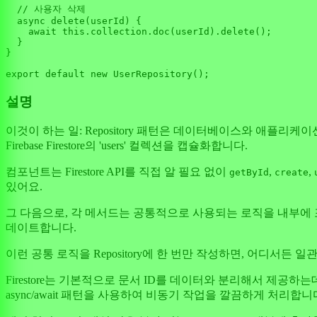
// 사용자 삭제
async
delete
(
userId
) {

await
this
.
collection
.
doc
(userId).
delete
();

  }

}

export
default
new
UserRepository
설명
이것이 하는 일: Repository 패턴은 데이터베이스와 애플리케이
Firebase Firestore의 'users' 컬렉션을 캡슐화합니다.
컴포넌트는 Firestore API를 직접 알 필요 없이
,
,
getById
create
있어요.
그 다음으로, 각 메서드는 공통적으로 사용되는 로직을 내부에
데이트합니다.
이런 공통 로직을 Repository에 한 번만 작성하면, 어디서든
Firestore는 기본적으로 문서 ID를 데이터와 분리해서 제공하
async/await 패턴을 사용하여 비동기 작업을 깔끔하게 처리합니