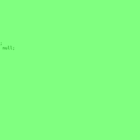
;

 
null
;
