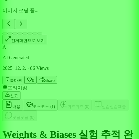
이미지 로딩 중...
전체화면으로 보기
A
AI Generated
2025. 12. 2.
·
86
Views
북마크
0
Share
프리미엄
신고
내용
코스
코스 (
1
)
퀴즈
퀴즈 (
0
)
실습
실습제출
댓글
댓글 (
0
)
Weights & Biases 실험 추적 완