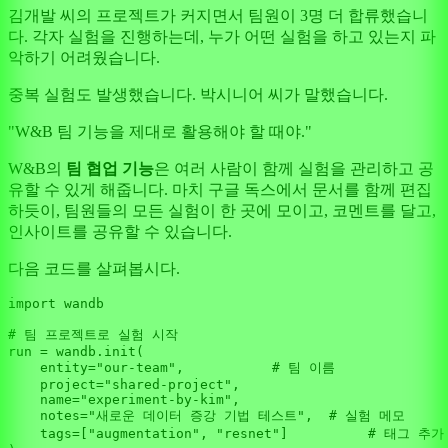
김개발 씨의 프로젝트가 커지면서 팀원이 3명 더 합류했습니
다. 각자 실험을 진행하는데, 누가 어떤 실험을 하고 있는지 파
악하기 어려웠습니다.
중복 실험도 발생했습니다. 박시니어 씨가 말했습니다.
"W&B 팀 기능을 제대로 활용해야 할 때야."
W&B의
팀 협업 기능
은 여러 사람이 함께 실험을 관리하고 공
유할 수 있게 해줍니다. 마치 구글 독스에서 문서를 함께 편집
하듯이, 팀원들의 모든 실험이 한 곳에 모이고, 코멘트를 달고,
인사이트를 공유할 수 있습니다.
다음 코드를 살펴봅시다.
import
 wandb

# 팀 프로젝트로 실험 시작
run = wandb.init(

    entity=
"our-team"
,           
# 팀 이름
    project=
"shared-project"
,

    name=
"experiment-by-kim"
,

    notes=
"새로운 데이터 증강 기법 테스트"
,  
# 실험 메모
    tags=[
"augmentation"
, 
"resnet"
]          
# 태그 추가