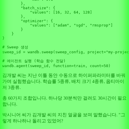
        },

"batch_size"
: {

"values"
: [
16
, 
32
, 
64
, 
128
]

        },

"optimizer"
: {

"values"
: [
"adam"
, 
"sgd"
, 
"rmsprop"
]

        }

    }

}

# Sweep 생성
sweep_id = wandb.sweep(sweep_config, project=
"my-projec
# 에이전트 실행 (학습 함수 전달)
wandb.agent(sweep_id, function=train, count=
50
김개발 씨는 지난 이틀 동안 수동으로 하이퍼파라미터를 바꿔
가며 실험했습니다. 학습률 5종류, 배치 크기 4종류, 옵티마이
저 3종류.
총 60가지 조합입니다. 하나당 30분씩만 걸려도 30시간이 필요
합니다.
박시니어 씨가 김개발 씨의 지친 얼굴을 보며 말했습니다. "그
렇게 하나하나 돌리고 있었어?