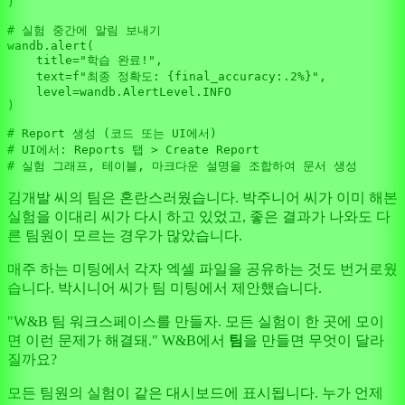
)

# 실험 중간에 알림 보내기
wandb.alert(

    title=
"학습 완료!"
,

    text=
f"최종 정확도: 
{final_accuracy:
.2
%}
"
,

    level=wandb.AlertLevel.INFO

)

# Report 생성 (코드 또는 UI에서)
# UI에서: Reports 탭 > Create Report
# 실험 그래프, 테이블, 마크다운 설명을 조합하여 문서 생성
김개발 씨의 팀은 혼란스러웠습니다. 박주니어 씨가 이미 해본
실험을 이대리 씨가 다시 하고 있었고, 좋은 결과가 나와도 다
른 팀원이 모르는 경우가 많았습니다.
매주 하는 미팅에서 각자 엑셀 파일을 공유하는 것도 번거로웠
습니다. 박시니어 씨가 팀 미팅에서 제안했습니다.
"W&B 팀 워크스페이스를 만들자. 모든 실험이 한 곳에 모이
면 이런 문제가 해결돼." W&B에서
팀
을 만들면 무엇이 달라
질까요?
모든 팀원의 실험이 같은 대시보드에 표시됩니다. 누가 언제