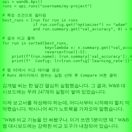
api = wandb.Api()

runs = api.runs(
"username/my-project"
)

# 특정 조건으로 필터링
best_runs = [run 
for
 run 
in
 runs

if
 run.config.get(
"optimizer"
) == 
"adam"
and
 run.summary.get(
"val_accuracy"
, 
0
) > 
0
# 결과 비교 출력
for
 run 
in
sorted
(best_runs,

                  key=
lambda
 x: x.summary.get(
"val_accu
                  reverse=
True
)[:
5
]:

print
(
f"
{run.name}
: 
{run.summary[
'val_accuracy'
]:
.4
print
(
f"  Config: lr=
{run.config[
'learning_rate'
]}
"
# 웹 UI에서 비교 테이블 생성
# Runs 페이지에서 원하는 실험 선택 후 Compare 버튼 클릭
김개발 씨는 한 달간 열심히 실험했습니다. 그 결과, W&B 대
시보드에는 무려 247개의 실험이 쌓여 있었습니다.
이제 보고서를 작성해야 하는데, 어디서부터 시작해야 할지 막
막했습니다. 박시니어 씨가 노트북을 가져오며 말했습니다.
"W&B 비교 기능을 안 써봤구나. 이거 쓰면 5분이면 돼." W&B
웹 대시보드에는 강력한 비교 도구가 내장되어 있습니다.