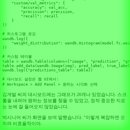
"custom/val_metrics"
: {

"accuracy"
: val_acc,

"precision"
: precision,

"recall"
: recall

    }

})

# 히스토그램 로깅
wandb.log({

"weight_distribution"
: wandb.Histogram(model.fc.wei
})

# 커스텀 테이블
table = wandb.Table(columns=[
"image"
, 
"prediction"
, 
"gr
table.add_data(wandb.Image(img), pred_label, true_label
wandb.log({
"predictions_table"
: table})

# 대시보드 설정은 웹 UI에서:
# Workspace > Add Panel > 원하는 시각화 선택
김개발 씨의 대시보드에는 그래프가 20개나 있었습니다. 스크
롤을 내려야 원하는 정보를 찾을 수 있었고, 정작 중요한 지표
는 눈에 잘 들어오지 않았습니다.
박시니어 씨가 화면을 보며 말했습니다. "이렇게 복잡하면 오
히려 비효율적이야.