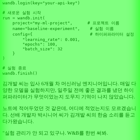
wandb.login(key=
"your-api-key"
)

# 새로운 실험 시작
run = wandb.init(

    project=
"my-ml-project"
,      
# 프로젝트 이름
    name=
"baseline-experiment"
,    
# 실험 이름
    config={                       
# 하이퍼파라미터 설정
"learning_rate"
: 
0.001
,

"epochs"
: 
100
,

"batch_size"
: 
32
    }

)

# 실험 종료
김개발 씨는 입사 6개월 차 머신러닝 엔지니어입니다. 매일 다
양한 모델을 실험하지만, 일주일 전에 좋은 결과를 냈던 하이
퍼파라미터가 무엇이었는지 도무지 기억이 나지 않았습니다.
노트에 적어두었던 것 같은데, 어디에 적었는지도 모르겠습니
다. 선배 개발자 박시니어 씨가 김개발 씨의 한숨 소리를 듣고
다가왔습니다.
"실험 관리가 안 되고 있구나. W&B를 한번 써봐.