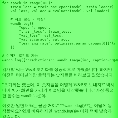
for
 epoch 
in
range
(
100
):

    train_loss = train_one_epoch(model, train_loader)

    val_loss, val_acc = evaluate(model, val_loader)

# 지표 로깅 - 핵심!
    wandb.log({

"epoch"
: epoch,

"train_loss"
: train_loss,

"val_loss"
: val_loss,

"val_accuracy"
: val_acc,

"learning_rate"
: optimizer.param_groups[
0
][
'lr'
    })

# 이미지 로깅도 가능
wandb.log({
"predictions"
: wandb.Image(img, caption=
"예
김개발 씨는 W&B 초기화를 성공적으로 마쳤습니다. 하지만
여전히 터미널에만 출력되는 숫자들을 바라보고 있었습니다.
"초기화는 했는데, 이 숫자들을 어떻게 W&B로 보내지?" 박시
니어 씨가 화면을 가리키며 설명을 시작했습니다. "가장 중요
한 함수는 wandb.log()야.
이것만 알면 90%는 끝난 거야." **wandb.log()**는 어떻게 동
작할까요? 쉽게 비유하자면, wandb.log()는 마치 택배 발송과
같습니다.