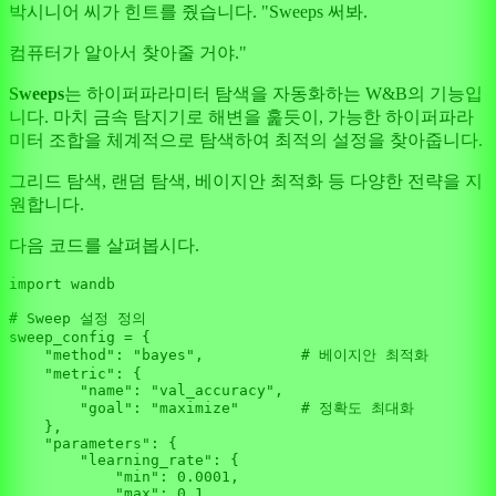
박시니어 씨가 힌트를 줬습니다. "Sweeps 써봐.
컴퓨터가 알아서 찾아줄 거야."
Sweeps
는 하이퍼파라미터 탐색을 자동화하는 W&B의 기능입
니다. 마치 금속 탐지기로 해변을 훑듯이, 가능한 하이퍼파라
미터 조합을 체계적으로 탐색하여 최적의 설정을 찾아줍니다.
그리드 탐색, 랜덤 탐색, 베이지안 최적화 등 다양한 전략을 지
원합니다.
다음 코드를 살펴봅시다.
import
 wandb

# Sweep 설정 정의
sweep_config = {

"method"
: 
"bayes"
,           
# 베이지안 최적화
"metric"
: {

"name"
: 
"val_accuracy"
,

"goal"
: 
"maximize"
# 정확도 최대화
    },

"parameters"
: {

"learning_rate"
: {

"min"
: 
0.0001
,

"max"
: 
0.1