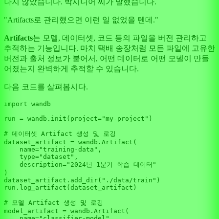
나지 않았습니다. 박시니어 씨가 말했습니다.
"Artifacts로 관리했으면 이런 일 없었을 텐데."
Artifacts
는 모델, 데이터셋, 코드 등의 파일을 버전 관리하고
추적하는 기능입니다. 마치 택배 송장처럼 모든 파일에 고유한
버전과 출처 정보가 붙어서, 어떤 데이터로 어떤 모델이 만들
어졌는지 완벽하게 추적할 수 있습니다.
다음 코드를 살펴봅시다.
import
 wandb

run = wandb.init(project=
"my-project"
)

# 데이터셋 Artifact 생성 및 로깅
dataset_artifact = wandb.Artifact(

    name=
"training-data"
,

type
=
"dataset"
,

    description=
"2024년 1분기 학습 데이터"
)

dataset_artifact.add_dir(
"./data/train"
)

run.log_artifact(dataset_artifact)

# 모델 Artifact 생성 및 로깅
model_artifact = wandb.Artifact(

    name=
"classifier-model"
,
