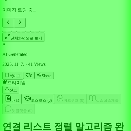
이미지 로딩 중...
전체화면으로 보기
A
AI Generated
2025. 11. 7.
·
41
Views
북마크
0
Share
프리미엄
신고
내용
코스
코스 (
3
)
퀴즈
퀴즈 (
0
)
실습
실습제출
댓글
댓글 (
0
)
연결 리스트 정렬 알고리즘 완