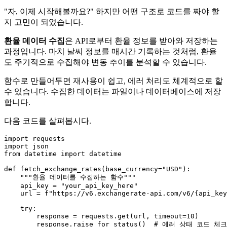
"자, 이제 시작해볼까요?" 하지만 어떤 구조로 코드를 짜야 할
지 고민이 되었습니다.
환율 데이터 수집
은 API로부터 환율 정보를 받아와 저장하는
과정입니다. 마치 날씨 정보를 매시간 기록하는 것처럼, 환율
도 주기적으로 수집해야 변동 추이를 분석할 수 있습니다.
함수로 만들어두면 재사용이 쉽고, 에러 처리도 체계적으로 할
수 있습니다. 수집한 데이터는 파일이나 데이터베이스에 저장
합니다.
다음 코드를 살펴봅시다.
import
import
from
 datetime 
import
 datetime

def
fetch_exchange_rates
(
base_currency=
"USD"
):

"""환율 데이터를 수집하는 함수"""
    api_key = 
"your_api_key_here"
    url = 
f"https://v6.exchangerate-api.com/v6/
{api_key
try
:

        response = requests.get(url, timeout=
10
)

        response.raise_for_status()  
# 에러 상태 코드 체크