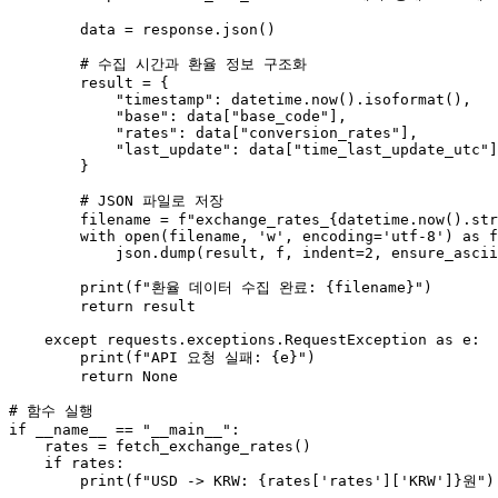
        data = response.json()

# 수집 시간과 환율 정보 구조화
        result = {

"timestamp"
: datetime.now().isoformat(),

"base"
: data[
"base_code"
],

"rates"
: data[
"conversion_rates"
],

"last_update"
: data[
"time_last_update_utc"
]

        }

# JSON 파일로 저장
        filename = 
f"exchange_rates_
{datetime.now().str
with
open
(filename, 
'w'
, encoding=
'utf-8'
) 
as
 f
            json.dump(result, f, indent=
2
, ensure_ascii
print
(
f"환율 데이터 수집 완료: 
{filename}
"
)

return
 result

except
 requests.exceptions.RequestException 
as
 e:

print
(
f"API 요청 실패: 
{e}
"
)

return
None
# 함수 실행
if
 __name__ == 
"__main__"
:

    rates = fetch_exchange_rates()

if
 rates:

print
(
f"USD -> KRW: 
{rates[
'rates'
][
'KRW'
]}
원"