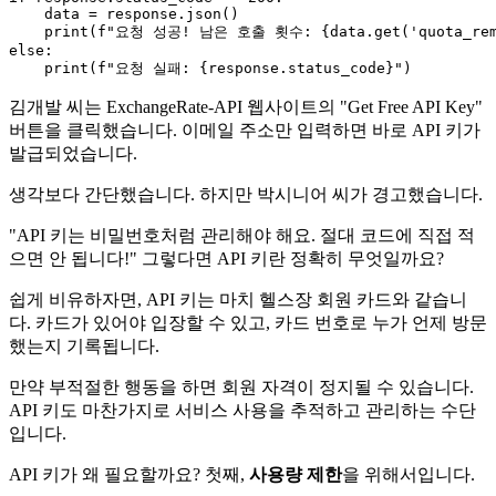
    data = response.json()

print
(
f"요청 성공! 남은 호출 횟수: 
{data.get(
'quota_re
else
:

print
(
f"요청 실패: 
{response.status_code}
"
김개발 씨는 ExchangeRate-API 웹사이트의 "Get Free API Key"
버튼을 클릭했습니다. 이메일 주소만 입력하면 바로 API 키가
발급되었습니다.
생각보다 간단했습니다. 하지만 박시니어 씨가 경고했습니다.
"API 키는 비밀번호처럼 관리해야 해요. 절대 코드에 직접 적
으면 안 됩니다!" 그렇다면 API 키란 정확히 무엇일까요?
쉽게 비유하자면, API 키는 마치 헬스장 회원 카드와 같습니
다. 카드가 있어야 입장할 수 있고, 카드 번호로 누가 언제 방문
했는지 기록됩니다.
만약 부적절한 행동을 하면 회원 자격이 정지될 수 있습니다.
API 키도 마찬가지로 서비스 사용을 추적하고 관리하는 수단
입니다.
API 키가 왜 필요할까요? 첫째,
사용량 제한
을 위해서입니다.