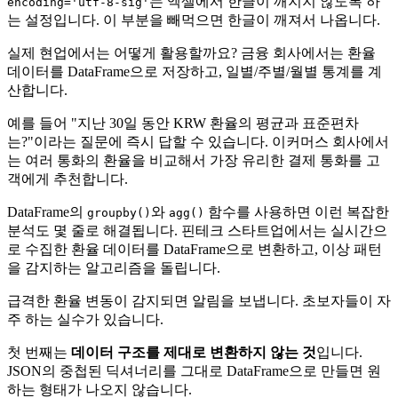
는 엑셀에서 한글이 깨지지 않도록 하
encoding='utf-8-sig'
는 설정입니다. 이 부분을 빼먹으면 한글이 깨져서 나옵니다.
실제 현업에서는 어떻게 활용할까요? 금융 회사에서는 환율
데이터를 DataFrame으로 저장하고, 일별/주별/월별 통계를 계
산합니다.
예를 들어 "지난 30일 동안 KRW 환율의 평균과 표준편차
는?"이라는 질문에 즉시 답할 수 있습니다. 이커머스 회사에서
는 여러 통화의 환율을 비교해서 가장 유리한 결제 통화를 고
객에게 추천합니다.
DataFrame의
와
함수를 사용하면 이런 복잡한
groupby()
agg()
분석도 몇 줄로 해결됩니다. 핀테크 스타트업에서는 실시간으
로 수집한 환율 데이터를 DataFrame으로 변환하고, 이상 패턴
을 감지하는 알고리즘을 돌립니다.
급격한 환율 변동이 감지되면 알림을 보냅니다. 초보자들이 자
주 하는 실수가 있습니다.
첫 번째는
데이터 구조를 제대로 변환하지 않는 것
입니다.
JSON의 중첩된 딕셔너리를 그대로 DataFrame으로 만들면 원
하는 형태가 나오지 않습니다.