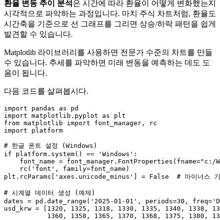
환율 변동 추이 분석
은 시간에 따라 환율이 어떻게 변화했는지
시각적으로 파악하는 과정입니다. 마치 주식 차트처럼, 환율도
시간축을 기준으로 선 그래프를 그리면 상승/하락 패턴을 쉽게
발견할 수 있습니다.
Matplotlib 라이브러리를 사용하면 전문가 수준의 차트를 만들
수 있습니다. 추세를 파악하면 미래 변동을 예측하는 데도 도
움이 됩니다.
다음 코드를 살펴봅시다.
import
 pandas 
as
import
 matplotlib.pyplot 
as
from
 matplotlib 
import
import
 platform

# 한글 폰트 설정 (Windows)
if
 platform.system() == 
'Windows'
:

    font_name = font_manager.FontProperties(fname=
"c:/W
    rc(
'font'
, family=font_name)

plt.rcParams[
'axes.unicode_minus'
] = 
False
# 마이너스 
# 시계열 데이터 생성 (예제)
dates = pd.date_range(
'2025-01-01'
, periods=
30
, freq=
'D
usd_krw = [
1320
, 
1325
, 
1318
, 
1330
, 
1335
, 
1340
, 
1338
, 
13
1360
, 
1358
, 
1365
, 
1370
, 
1368
, 
1375
, 
1380
, 
13