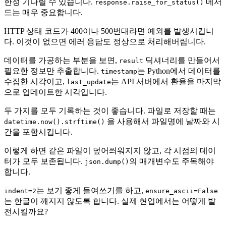
한정 기다릴 수 있습니다.
메서
response.raise_for_status()
드는 매우 중요합니다.
HTTP 상태 코드가 400이나 500번대라면 예외를 발생시킵니
다. 이것이 없으면 에러 응답도 정상으로 처리해버립니다.
데이터를 가공하는 부분을 보면,
딕셔너리를 만들어서
result
필요한 정보만 추출합니다.
는 Python에서 데이터를
timestamp
수집한 시각이고,
는 API 서버에서 환율을 마지막
last_update
으로 업데이트한 시각입니다.
두 가지를 모두 기록하는 것이 좋습니다. 파일로 저장할 때는
을 사용해서 파일명에 날짜와 시
datetime.now().strftime()
간을 포함시킵니다.
이렇게 하면 같은 파일이 덮어씌워지지 않고, 각 시점의 데이
터가 모두 보존됩니다.
의 매개변수도 주목해야
json.dump()
합니다.
는 보기 좋게 들여쓰기를 하고,
indent=2
ensure_ascii=False
는 한글이 깨지지 않도록 합니다. 실제 현업에서는 어떻게 발
전시킬까요?