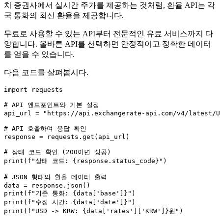
치 증권사에서 실시간 주가를 제공하는 것처럼, 환율 API는 각
국 통화의 최신 환율을 제공합니다.
무료로 사용할 수 있는 API부터 전문적인 유료 서비스까지 다
양합니다. 올바른 API를 선택하면 안정적이고 정확한 데이터
를 얻을 수 있습니다.
다음 코드를 살펴봅시다.
import
 requests

# API 엔드포인트와 기본 설정
api_url = 
"https://api.exchangerate-api.com/v4/latest/U
# API 호출하여 응답 확인
response = requests.get(api_url)

# 상태 코드 확인 (200이면 성공)
print
(
f"상태 코드: 
{response.status_code}
"
)

# JSON 형태의 환율 데이터 출력
print
(
f"기준 통화: 
{data[
'base'
]}
"
print
(
f"수집 시간: 
{data[
'date'
]}
"
print
(
f"USD -> KRW: 
{data[
'rates'
][
'KRW'
]}
원"