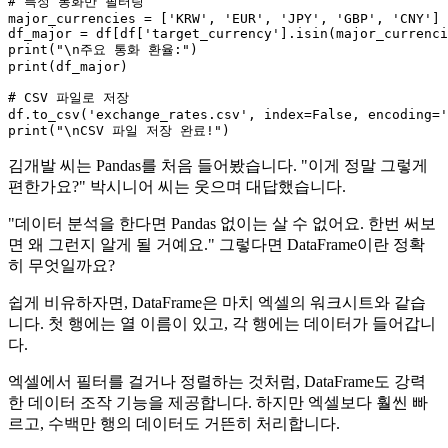
# 특정 통화만 필터링
major_currencies = [
'KRW'
, 
'EUR'
, 
'JPY'
, 
'GBP'
, 
'CNY'
]

df_major = df[df[
'target_currency'
print
(
"\n주요 통화 환율:"
print
(df_major)

# CSV 파일로 저장
df.to_csv(
'exchange_rates.csv'
, index=
False
, encoding=
'
print
(
"\nCSV 파일 저장 완료!"
김개발 씨는 Pandas를 처음 들어봤습니다. "이게 정말 그렇게
편한가요?" 박시니어 씨는 웃으며 대답했습니다.
"데이터 분석을 한다면 Pandas 없이는 살 수 없어요. 한번 써보
면 왜 그런지 알게 될 거예요." 그렇다면 DataFrame이란 정확
히 무엇일까요?
쉽게 비유하자면, DataFrame은 마치 엑셀의 워크시트와 같습
니다. 첫 행에는 열 이름이 있고, 각 행에는 데이터가 들어갑니
다.
엑셀에서 필터를 걸거나 정렬하는 것처럼, DataFrame도 강력
한 데이터 조작 기능을 제공합니다. 하지만 엑셀보다 훨씬 빠
르고, 수백만 행의 데이터도 거뜬히 처리합니다.