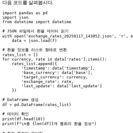
다음 코드를 살펴봅시다.
import
 pandas 
as
import
from
 datetime 
import
 datetime

# JSON 파일에서 환율 데이터 읽기
with
open
(
'exchange_rates_20250117_143052.json'
, 
'r'
, e
    data = json.load(f)

# 환율 정보를 리스트 형태로 변환
for
 currency, rate 
in
 data[
'rates'
].items():

    rates_list.append({

'timestamp'
: data[
'timestamp'
],

'base_currency'
: data[
'base'
],

'target_currency'
: currency,

'exchange_rate'
: rate,

'last_update'
: data[
'last_update'
]

    })

# DataFrame 생성
df = pd.DataFrame(rates_list)

# 데이터 확인
print
(df.head(
10
print
(
f"\n총 
{
len
(df)}
개 통화의 환율 정보"
)
