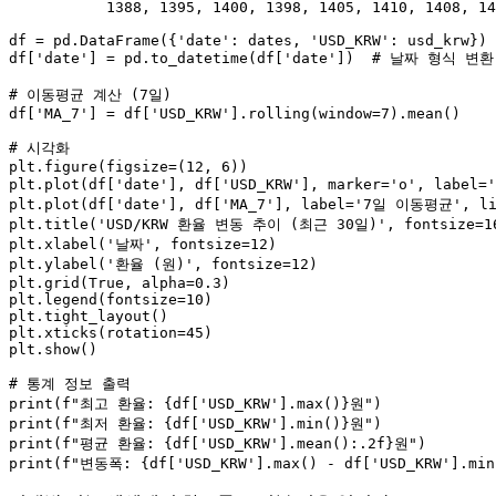
1388
, 
1395
, 
1400
, 
1398
, 
1405
, 
1410
, 
1408
, 
14
df = pd.DataFrame({
'date'
: dates, 
'USD_KRW'
: usd_krw})

df[
'date'
] = pd.to_datetime(df[
'date'
])  
# 날짜 형식 변환
# 이동평균 계산 (7일)
df[
'MA_7'
] = df[
'USD_KRW'
].rolling(window=
7
).mean()

# 시각화
plt.figure(figsize=(
12
, 
6
))

plt.plot(df[
'date'
], df[
'USD_KRW'
], marker=
'o'
, label=
plt.plot(df[
'date'
], df[
'MA_7'
], label=
'7일 이동평균'
, l
plt.title(
'USD/KRW 환율 변동 추이 (최근 30일)'
, fontsize=
1
plt.xlabel(
'날짜'
, fontsize=
12
)

plt.ylabel(
'환율 (원)'
, fontsize=
12
)

plt.grid(
True
, alpha=
0.3
)

plt.legend(fontsize=
10
)

plt.tight_layout()

plt.xticks(rotation=
45
)

plt.show()

# 통계 정보 출력
print
(
f"최고 환율: 
{df[
'USD_KRW'
].
max
()}
원"
print
(
f"최저 환율: 
{df[
'USD_KRW'
].
min
()}
원"
print
(
f"평균 환율: 
{df[
'USD_KRW'
].mean():
.2
f}
원"
print
(
f"변동폭: 
{df[
'USD_KRW'
].
max
() - df[
'USD_KRW'
].
min