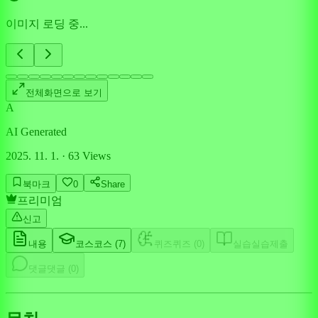
이미지 로딩 중...
전체화면으로 보기
A
AI Generated
2025. 11. 1.
·
63
Views
북마크
0
Share
프리미엄
신고
내용
코스
코스 (
7
)
퀴즈
퀴즈 (
0
)
실습
실습제출
댓글
댓글 (
0
)