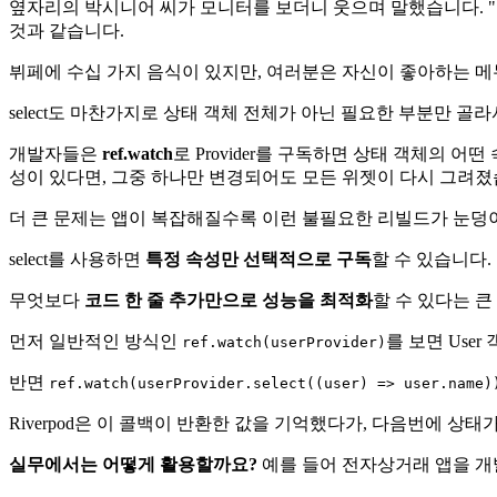
옆자리의 박시니어 씨가 모니터를 보더니 웃으며 말했습니다. "아, 
것과 같습니다.
뷔페에 수십 가지 음식이 있지만, 여러분은 자신이 좋아하는 메
select도 마찬가지로 상태 객체 전체가 아닌 필요한 부분만 골
개발자들은
ref.watch
로 Provider를 구독하면 상태 객체의 
성이 있다면, 그중 하나만 변경되어도 모든 위젯이 다시 그려졌
더 큰 문제는 앱이 복잡해질수록 이런 불필요한 리빌드가 눈덩
select를 사용하면
특정 속성만 선택적으로 구독
할 수 있습니다.
무엇보다
코드 한 줄 추가만으로 성능을 최적화
할 수 있다는 큰
먼저 일반적인 방식인
를 보면 Use
ref.watch(userProvider)
반면
ref.watch(userProvider.select((user) => user.name)
Riverpod은 이 콜백이 반환한 값을 기억했다가, 다음번에 
실무에서는 어떻게 활용할까요?
예를 들어 전자상거래 앱을 개