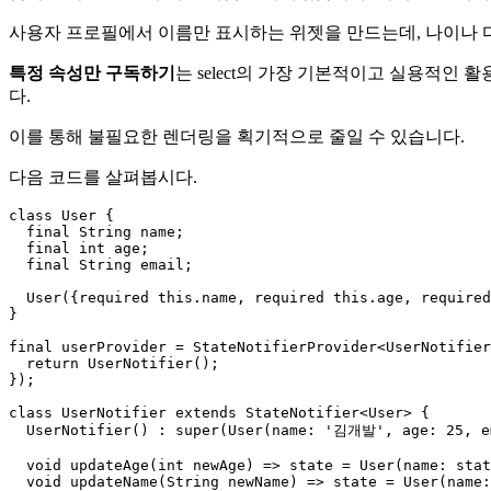
사용자 프로필에서 이름만 표시하는 위젯을 만드는데, 나이나
특정 속성만 구독하기
는 select의 가장 기본적이고 실용적
다.
이를 통해 불필요한 렌더링을 획기적으로 줄일 수 있습니다.
다음 코드를 살펴봅시다.
class User {

  final String name;

  final int age;

  final String email;

  User({required this.name, required this.age, required
}

final userProvider = StateNotifierProvider<UserNotifier
  return UserNotifier();

});

class UserNotifier extends StateNotifier<User> {

  UserNotifier() : super(User(name: '김개발', age: 25, em
  void updateAge(int newAge) => state = User(name: stat
  void updateName(String newName) => state = User(name: