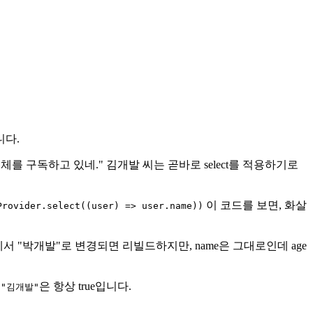
니다.
를 구독하고 있네." 김개발 씨는 곧바로 select를 적용하기로
이 코드를 보면, 화살
Provider.select((user) => user.name))
에서 "박개발"로 변경되면 리빌드하지만, name은 그대로인데 age
은 항상 true입니다.
 "김개발"