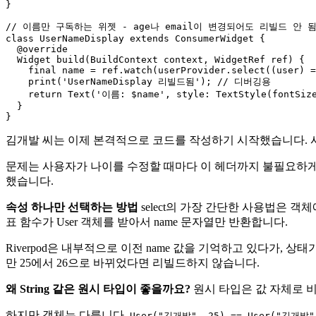
}

// 이름만 구독하는 위젯 - age나 email이 변경되어도 리빌드 안 됨
class UserNameDisplay extends ConsumerWidget {

  @override

  Widget build(BuildContext context, WidgetRef ref) {

    final name = ref.watch(userProvider.select((user) =
    print('UserNameDisplay 리빌드됨'); // 디버깅용

    return Text('이름: $name', style: TextStyle(fontSize
  }

김개발 씨는 이제 본격적으로 코드를 작성하기 시작했습니다. 
문제는 사용자가 나이를 수정할 때마다 이 헤더까지 불필요하게 리빌
했습니다.
속성 하나만 선택하는 방법
select의 가장 간단한 사용법은 
표 함수가 User 객체를 받아서 name 문자열만 반환합니다.
Riverpod은 내부적으로 이전 name 값을 기억하고 있다가, 
만 25에서 26으로 바뀌었다면 리빌드하지 않습니다.
왜 String 같은 원시 타입이 좋을까요?
원시 타입은 값 자체로 비
하지만 객체는 다릅니다.
User("김개발", 25) == User("김개발"