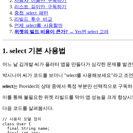
사용자_이름만_구독하기
리스트_길이만_구독하기
중첩_select_패턴
리빌드_횟수_비교
언제_select를_사용할까
위젯의 빌드 비용이 큰가?
→ Yes면 select 고려
1. select 기본 사용법
어느 날 김개발 씨가 플러터 앱을 만들다가 심각한 문제를 발견
박시니어 씨가 코드를 보더니 "select를 사용해보세요"라고 조
select
는 Provider의 상태 중에서 특정 부분만 선택적으로 구
이를 통해 불필요한 위젯 리빌드를 막아 앱 성능을 크게 향상시
다음 코드를 살펴봅시다.
// 사용자 모델 정의

class User {

  final String name;

  final int age;
